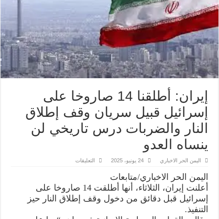
إيران: أطلقنا 14 صاروخا على
إسرائيل قبيل سريان وقف إطلاق
النار والضربات درس تاريخي لن
ينساه العدو
على
اليمن الحر الاخباري
24 يونيو، 2025
التعليقات
إيران:
أطلقنا
اليمن الحر الاخباري/متابعات
14
صاروخا
أعلنت إيران، الثلاثاء، أنها أطلقت 14 صاروخا على
على
إسرائيل قبل دقائق من دخول وقف إطلاق النار حيز
إسرائيل
قبيل
التنفيذ.
سريان
وقف