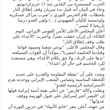
الحرب المستمرة بين البلدين منذ 13 حزيران/يونيو.
وجاء في البيان أنه قبيل بدء سريان وقف إطلاق النار
بلحظات، قام الحرس الثوري بـ”ضرب مراكز عسكرية
ولوجستية للكيان الصهيوني (…) ولقن العدو درسا
تاريخيا لا يُنسى”.
أعلن المجلس الأعلى للأمن القومي الإيراني، اليوم
الثلاثاء، أن إيران حققت نصراً، وأجبرت “الأعداء على
طلب وقف إطلاق النار”.
وقال المجلس الأعلى: “بوعي شعبنا وصمود قواتنا
وقيادتنا الحكيمة انتصرنا”، مؤكداً أن القوات المسلحة
“يدها على الزناد، ولا تثق بكلام الأعداء، وهي مستعدة
للرد الحاسم في حال أي اعتداء”.
ad
وشدد على أن “يقظة المقاومة والقدرة على تحديد
اللحظة المناسبة وتضامن الشعب الإيراني ووحدته هزم
الاستراتيجية الرئيسية للعدو”.
ونقلت وكالة “فارس” عن أعلى هيئة أمنية إيرانية قولها
إن “النصر أجبر إسرائيل على قبول الهزيمة ووقف
عدوانها”.
من جهته، أعلن مقر “خاتم الأنبياء” في حرس الثورة أن