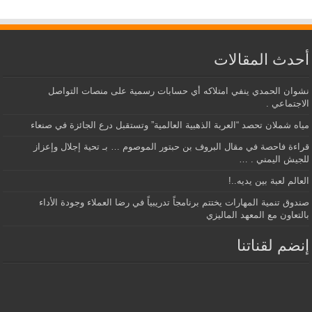
أحدث المقالات
نشوان الحمدي ينفي امتلاكه أي حسابات رسمية على منصات التواصل
الاجتماعي .
مياه شملان تحصد “العربة الذهبية العالمية” وتستقبل درع الجائزة في صنعاء
قراءة فاحصة في مقال البروف بن حبتور الموصوم … بـ تحية إجلال وإعزاز
للجيش اليمني . …
العالم لعبة بين يديه..!
صندوق تنمية المهارات يختتم برنامجاً تدريبياً في رضا العملاء وجودة الأداء
بالتعاون مع المعهد الماليزي
إنضم لقناتنا