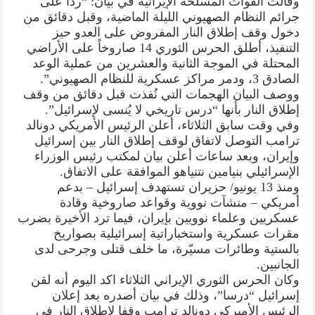
وقالت القوات المسلحة الإيرانية في بيان: “ردا على
إطلاق
جرائم النظام الصهيوني الليلة الماضية، وقبل دقائق من
النار
والضربات
دخول وقف إطلاق النار المفروض على العدو حيز
درس
تاريخي
التنفيذ، أطلق الحرس الثوري 14 صاروخاً على الأراضي
لن
ينساه
المحتلة في الموجة الثانية والعشرين من عملية الوعد
العدو
الصادق 3، ودمر مراكز عسكرية للنظام الصهيوني”.
مغلقة
ووصف البيان الهجمات التي نُفذت قبل دقائق من وقف
إطلاق النار بأنها “درس تاريخي لا يُنسى لإسرائيل”.
وفي وقت سابق الثلاثاء، أعلن الرئيس الأمريكي دونالد
ترامب التوصل لاتفاق لوقف إطلاق النار بين إسرائيل
وإيران، وبعد ساعات أعلن بيان لمكتب رئيس الوزراء
الإسرائيلي بنيامين نتنياهو الموافقة على الاتفاق.
ومنذ 13 يونيو/ حزيران تستهدف إسرائيل – بدعم
أمريكي – منشآت نووية وقواعد صاروخية وقادة
عسكريين وعلماء نوويين بإيران، فيما ترد الأخيرة بضرب
مقرات عسكرية واستخباراتية إسرائيلية بصواريخ
بالستية وطائرات مسيّرة، ما خلف قتلى وجرحى لدى
الجانبين.
وكان الحرس الثوري الإيراني الثلاثاء اكد اليوم أنه لقن
إسرائيل “درسا”، وذلك في بيان أصدره بعد إعلان
الرئيس الأميركي دونالد ترامب وقفا لإطلاق النار في