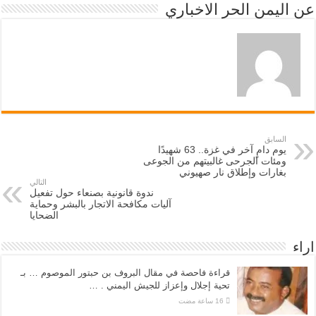
عن اليمن الحر الاخباري
السابق
يوم دامٍ آخر في غزة.. 63 شهيدًا
ومئات الجرحى غالبيتهم من الجوعى
بغارات وإطلاق نار صهيوني
التالي
ندوة قانونية بصنعاء حول تفعيل
آليات مكافحة الاتجار بالبشر وحماية
الضحايا
اراء
قراءة فاحصة في مقال البروف بن حبتور الموصوم … بـ
تحية إجلال وإعزاز للجيش اليمني . …