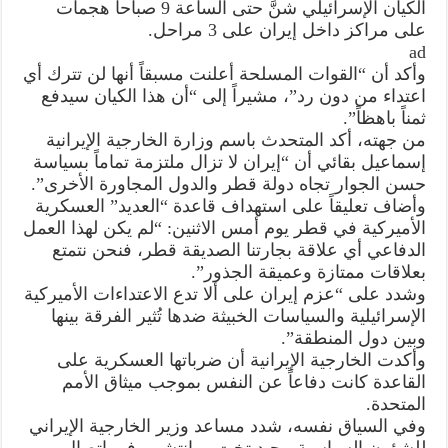
الكيان الإسرائيلي شنَّ حتى الساعة 9 صباحاً هجمات
على مراكز داخل إيران على 3 مراحل.
ad
وأكد أن “القوات المسلحة أعلنت مسبقاً أنها لن تترك أي
اعتداء من دون رد”، مشيراً إلى “أن هذا الكيان سيدفع
ثمناً باهظاً”.
من جهته، أكد المتحدث باسم وزارة الخارجية الإيرانية
إسماعيل بقائي أن “إيران لا تزال ملتزمة تماماً بسياسة
حسن الجوار تجاه دولة قطر والدول المجاورة الأخرى”.
وأضاف تعليقاً على استهداف قاعدة “العديد” العسكرية
الأميركية في قطر يوم أمس الاثنين: “لم يكن لهذا العمل
الدفاعي أي علاقة بجارتنا الصديقة قطر، فنحن نتمتع
بعلاقات ممتازة وعميقة الجذور”.
وشدد على “عزم إيران على ألا تدع الاعتداءات الأميركية
الإسرائيلية والسياسات الخبيثة ضدها تُثير الفرقة بينها
وبين دول المنطقة”.
وأكدت الخارجية الإيرانية أن ضرباتها العسكرية على
القاعدة كانت دفاعاً عن النفس بموجب ميثاق الأمم
المتحدة.
وفي السياق نفسه، شدد مساعد وزير الخارجية الإيراني
للشؤون السياسية مجيد تخت‌ روانتشي، في اتصال