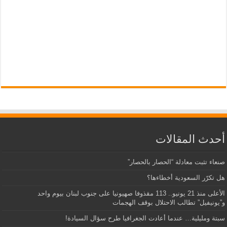
أحدث المقالات
صنعاء تثبت معادلة “الحصار بالحصار”
هل تكرّر السعودية أخطاءها؟
الأعلى منذ 21 يونيو.. 113 مقذوفا صهيونيا على جنوب لبنان بيوم واحد
و”يونيفيل” تطالب الاحتلال بوقف الهجمات
سبتة ومليلية… عندما أعادت الجغرافيا طرح سؤال السيادة!