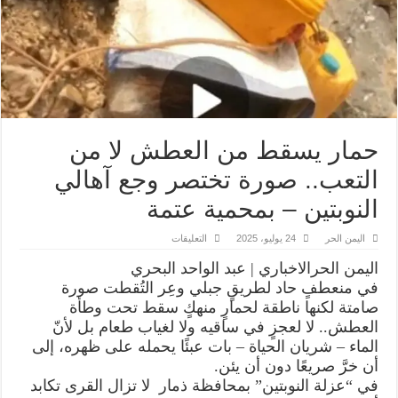
حمار يسقط من العطش لا من
التعب.. صورة تختصر وجع آهالي
النوبتين – بمحمية عتمة
على
اليمن الحر
24 يوليو، 2025
التعليقات
حمار
يسقط
اليمن الحرالاخباري | عبد الواحد البحري
من
العطش
في منعطفٍ حاد لطريقٍ جبلي وعِر التُقطت صورة
لا
صامتة لكنها ناطقة لحمارٍ منهكٍ سقط تحت وطأة
من
التعب..
العطش.. لا لعجزٍ في ساقيه ولا لغياب طعام بل لأنّ
صورة
تختصر
الماء – شريان الحياة – بات عبئًا يحمله على ظهره، إلى
وجع
أن خرَّ صريعًا دون أن يئن.
آهالي
النوبتين
في “عزلة النوبتين” بمحافظة ذمار لا تزال القرى تكابد
–
بمحمية