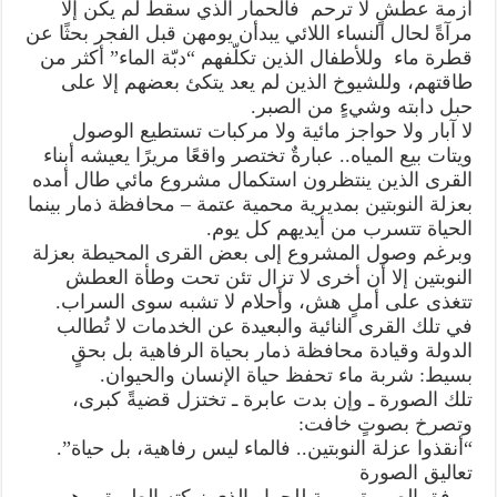
أزمة عطشٍ لا ترحم فالحمار الذي سقط لم يكن إلا
عتمة
مغلقة
مرآةً لحال النساء اللائي يبدأن يومهن قبل الفجر بحثًا عن
قطرة ماء وللأطفال الذين تكلّفهم “دبّة الماء” أكثر من
طاقتهم، وللشيوخ الذين لم يعد يتكئ بعضهم إلا على
حبل دابته وشيءٍ من الصبر.
لا آبار ولا حواجز مائية ولا مركبات تستطيع الوصول
ويتات بيع المياه.. عبارةٌ تختصر واقعًا مريرًا يعيشه أبناء
القرى الذين ينتظرون استكمال مشروع مائي طال أمده
بعزلة النوبتين بمديرية محمية عتمة – محافظة ذمار بينما
الحياة تتسرب من أيديهم كل يوم.
وبرغم وصول المشروع إلى بعض القرى المحيطة بعزلة
النوبتين إلا أن أخرى لا تزال تئن تحت وطأة العطش
تتغذى على أملٍ هش، وأحلام لا تشبه سوى السراب.
في تلك القرى النائية والبعيدة عن الخدمات لا تُطالب
الدولة وقيادة محافظة ذمار بحياة الرفاهية بل بحقٍ
بسيط: شربة ماء تحفظ حياة الإنسان والحيوان.
تلك الصورة ـ وإن بدت عابرة ـ تختزل قضيةً كبرى،
وتصرخ بصوتٍ خافت:
“أنقذوا عزلة النوبتين.. فالماء ليس رفاهية، بل حياة”.
تعاليق الصورة
مرفق الصورة مهمة للحمار الذي نهكته الطريق وهو