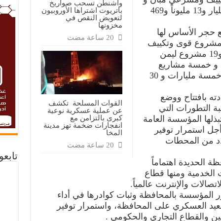
واشنطن تسحب صواريخ
أربعة مشاريع ليمن موبايل بتكلفة مليار و13 مليوناً و469
باتريوت اشتراها الأوروبيون
لتعويض النقص في
مخزونها
ع حجر الأساس لها
منت أربعة مشاريع تراسل و 11 مشروع قوى وتكييف
ومشروعين في الشبكة النحاسية ، و19 مشروع ليمن
ت و خمسة مشاريع
سنترالات ريفية بتكلفة تقديرية تبلغ خمسة مليارات و 30
ته بافتتاح ووضع
القوات المسلحة تكشف
ة التطورات التي
عن عملية عسكرية نوعية
كبرى بالتزامن مع
تبذلها المؤسسة العامة
انفجارات ضخمة تهز مدينة
أجل استمرار توفير
المخا
دد من المحطات
تابع
ة الحديدة اهتماماً
 الخدمية ومنها قطاع
تصالات والإنترنت عالمياً.
ور المؤسسة بالمحافظة وثبات كوادرها في أداء
عيد العسكري على المحافظة، واستمرار توفير
ين والقطاع التجاري والحكومي .