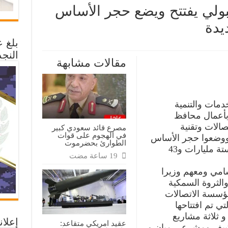
بولي يفتتح ويضع حجر الأساس
يدة
بلغ 
النجد
س
مقالات مشابهة
راء
ولي
ح
ع
ساس
دمات والتنمية
ريع
لات
بأعمال محافظ
ديدة
ة
صالات وتقنية
مصرع قائد سعودي كبير
في الهجوم على قوات
ووضعوا حجر الأساس
الطوارئ بحضرموت
لعدد من مشاريع الاتصالات بتكلفة ستة مليارات و43
شامي ومعهم وزيرا
والثروة السمكية
ؤسسة الاتصالات
 تم افتتاحها
 ثلاثة مشاريع
إعلان
عقيد امريكي متقاعد:
كييف ومشرعي مبان و