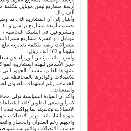
ألف ريال.
وأشار إلى أن المشاريع التي تم وض
تض
موبايل ، و عشرة مشاريع سنترالا
مليوناً و 182 ألف ريال.
وأعرب نائب رئيس الوزراء عن سعاد
حجر الأساس للهذه المشاريع، لمواكب
يشهدها العالم، مشيداً بالجهود التي 
للاتصالات وكوادرها بالمحافظة من 
الخدمات رغم استهداف العدوان لع
والمنشآت .
وأكد أن القيادة السياسية تولي محافظ
كبيراً وتسعى لتطوير كافة القطاعات
الاتصالات وتحديثه بما يواكب تقدم الا
بدوره أشاد نائب وزير الاتصالات بد
واجبهم رغم العدوان والحصار والتص
خدمات الاتصالات والانترنت للمواطن