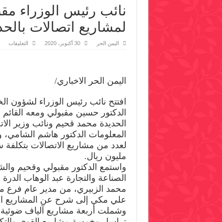
نائب رئيس الوزراء مق
لمشاريع اتصالات بالحد
على
اليمن الحر
30 أكتوبر، 2020
التعليقات
نائب
رئي
الوز
مقب
يفتت
اليمن الحر الاخباري/
ويض
حجر
الأ
افتتح نائب رئيس الوزراء لشؤون الخ
لمشا
اتصا
الدكتور حسين مقبولي ومعه القائم 
بالح
مغلق
الحديدة محمد قحيم ونائب وزير الات
المعلومات الدكتور هاشم الشامي، 
مليون ريال.
واستمع الدكتور مقبولي وقحيم وال
الصناعة والتجارة عبد الوهاب الدرة 
محمد الزبيري، من مدير عام فرع م
علي مكي إلى شرح عن المشاريع التي
وشملت أربعة مشاريع آلياف ضوئية و
تراسل وخمسة مشاريع القوى والت