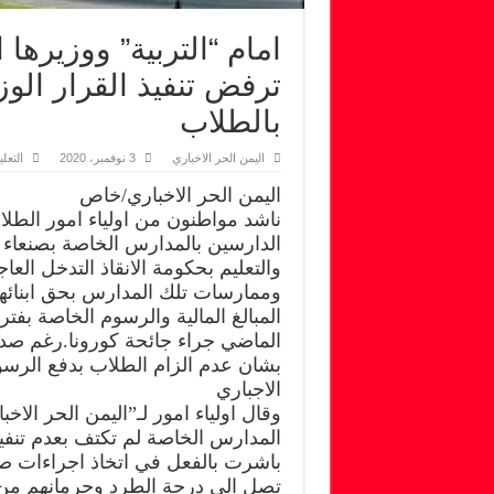
امام “التربية” ووزيرها
ترفض تنفيذ القرار الوز
بالطلاب
اليمن الحر الاخباري
3 نوفمبر، 2020
التعل
اليمن الحر الاخباري/خاص
ناشد مواطنون من اولياء امور الطلا
الدارسين بالمدارس الخاصة بصنعاء قي
والتعليم بحكومة الانقاذ التدخل ال
وممارسات تلك المدارس بحق ابنائه
المبالغ المالية والرسوم الخاصة بفتر
الماضي جراء جائحة كورونا.رغم صدو
بشان عدم الزام الطلاب بدفع الرسو
الاجباري
وقال اولياء امور لـ”اليمن الحر الاخب
المدارس الخاصة لم تكتف بعدم تنفيذ
باشرت بالفعل في اتخاذ اجراءات ص
تصل الى درجة الطرد وحرمانهم من 