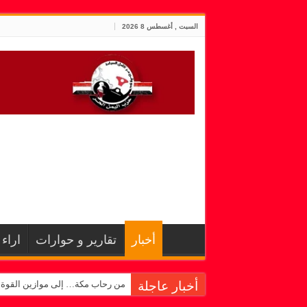
السبت , أغسطس 8 2026
أخبار
تقارير و حوارات
اراء
أخبار عاجلة
من رحاب مكة… إلى موازين القوة!