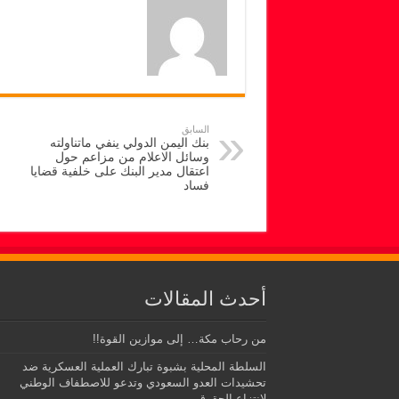
السابق
بنك اليمن الدولي ينفي ماتناولته
وسائل الاعلام من مزاعم حول
اعتقال مدير البنك على خلفية قضايا
فساد
أحدث المقالات
من رحاب مكة… إلى موازين القوة!!
السلطة المحلية بشبوة تبارك العملية العسكرية ضد
تحشيدات العدو السعودي وتدعو للاصطفاف الوطني
لانتزاع الحقوق