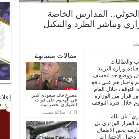
 الحوثي.. المدارس الخاصة
اري وتباشر الطرد والتنكيل
على
يقات
امام
“التربية”
مقالات مشابهة
ووزيرها
الحوثي..
ب والطالبات
المدارس
ادة وزارة التربية
الخاصة
ترفض
عاجل ووضع حد لتعسف
تنفيذ
القرار
م واجبارهم على دفع
الوزاري
ة التوقف خلال العام
وتباشر
الطرد
مصرع قائد سعودي كبير
ر قرار من الوزارة
إعلان
والتنكيل
في الهجوم على قوات
بالطلاب
م خلال فترة التوقف
الطوارئ بحضرموت
مغلقة
اري” بان تلك
 القرار الوزاري بل
ارمة بحق الاطفال
دخول الاختبارات