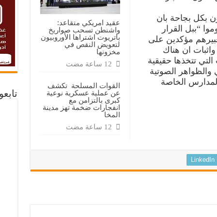
ن بكل بجاحة بان
عقيد امريكي متقاعد:
موا “ببل القرار
واشنطن تسحب صواريخ
باتريوت اشتراها الأوروبيون
بيرهم مؤكدين على
لتعويض النقص في
 واثبات ان هناك
مخزونها
لتي تتخذها حقيقية
 والظواهر الصوتية
المدارس الخاصة
القوات المسلحة تكشف
تابع
عن عملية عسكرية نوعية
كبرى بالتزامن مع
انفجارات ضخمة تهز مدينة
المخا
LinkedIn