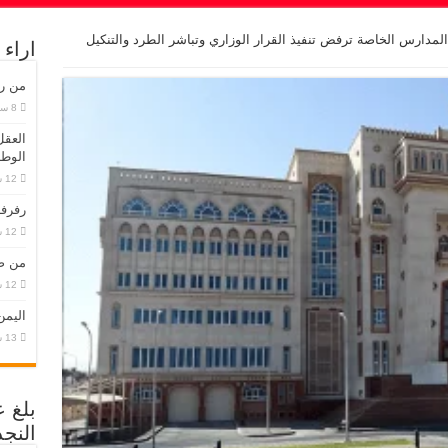
. المدارس الخاصة ترفض تنفيذ القرار الوزاري وتباشر الطرد والتنكيل
اراء
من رح
العقل
الوطن
رفرف
من صن
اليمن
بلغ 
النجد