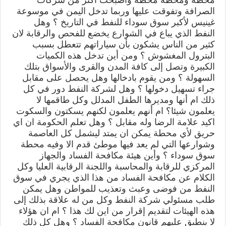
الصرافة وتفوقت عليها وربما تدخل اليمن في موسوعة
غينيس لأكبر سوق سوداء للنفط في التاريخ ؟ وهل
النفط الذي يباع في الشوارع يخضع للفحص والرقابة لان
كثير من الناس يشكون بأن سياراتهم تتعطل بسبب
البترول المغشوش ؟ ومن أين تدخل هذه الكميات
الكبيرة وتصل إلى كافة المدن والقرى والأسواق بتلك
السهولة ؟ ومن يقوم بادخالها وهل يحصل على مقابل
جراء تسهيل دخولها ؟ وهل لشركة النفط دور في كل
ذلك ام أنها ومديرها الطفل المدلل وكل طاقمها لا
يعلمون شيئا؟ ام أنهم يعلمون لكنهم يسكتون والسكوت
اكيد علامة الرضا وله مقابل ؟ وهل تعلم الحكومة ان اي
حريق لأي محطة يمكن ان يمتد ليشمل كل العاصمة
وشوارعها التي لم يعد فيها موطئ قدم الا وفيه محطة
سوق سوداء ؟ وأين هيئة مكافحة الفساد والجهاز
المركزي للرقابة والمحاسبة واللجنة الرقابية العليا وكل
الكلام عن مكافحة الفساد من هذا الذي يجري في سوق
النفط من فوضى وعبث وتعذيب للمواطن وهل يمكن
طلب مسئولي شركة النفط وكل من له علاقة بذلك إلى
هذه الهيئات لتقديم إقرار من اين لك هذا ؟ ام ان هؤلاء
لا ينطبق عليهم قانون مكافحة الفساد ؟ وهل كل ذلك