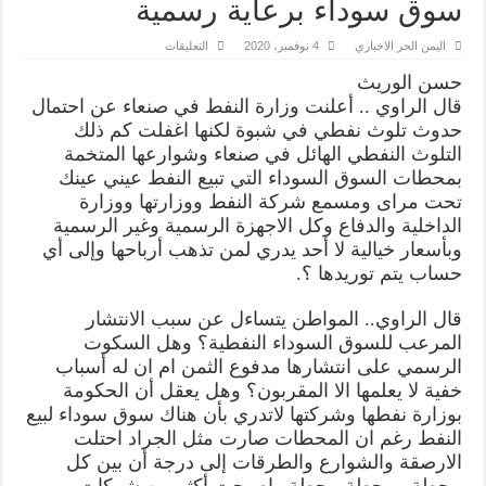
سوق سوداء برعاية رسمية
على
اليمن الحر الاخباري
4 نوفمبر، 2020
التعليقات
سوق
سوداء
حسن الوريث
برعاية
رسمية
قال الراوي .. أعلنت وزارة النفط في صنعاء عن احتمال
مغلقة
حدوث تلوث نفطي في شبوة لكنها اغفلت كم ذلك
التلوث النفطي الهائل في صنعاء وشوارعها المتخمة
بمحطات السوق السوداء التي تبيع النفط عيني عينك
تحت مراى ومسمع شركة النفط ووزارتها ووزارة
الداخلية والدفاع وكل الاجهزة الرسمية وغير الرسمية
وبأسعار خيالية لا أحد يدري لمن تذهب أرباحها وإلى أي
حساب يتم توريدها ؟.
قال الراوي.. المواطن يتساءل عن سبب الانتشار
المرعب للسوق السوداء النفطية؟ وهل السكوت
الرسمي على انتشارها مدفوع الثمن ام ان له أسباب
خفية لا يعلمها الا المقربون؟ وهل يعقل أن الحكومة
بوزارة نفطها وشركتها لاتدري بأن هناك سوق سوداء لبيع
النفط رغم ان المحطات صارت مثل الجراد احتلت
الارصقة والشوارع والطرقات إلى درجة أن بين كل
محطة ومحطة محطة واصبحت أكثر من شركات