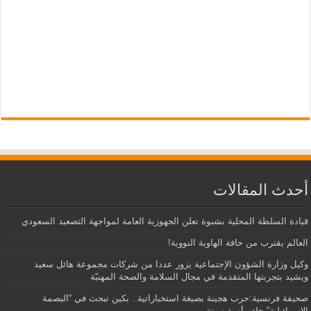
أحدث المقالات
قيادة السلطة المحلية بشبوة تعلن الجهوزية العامة لمواجهة التصعيد السعودي
العالم يقترب من حافة الهاوية النووية!
وكيل وزارة الشؤون الإجتماعية يزور عددا من شركات مجموعة هائل سعيد
ويشيد بتجربتها المتقدمة في مجال السلامة والصحة المهنيّة
صحيفة فرنسية:حرب هجينة بصبغة استخباراتية.. بكين تبحث في “البصمة
الإسرائيلية” خلف أزمة سبتة