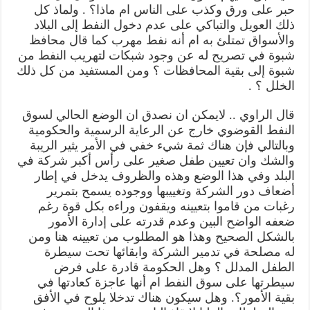
حبر على ورق وكذب على الناس ام ماذا؟ . ولماذ كل
ذلك العويل والتباكي على عدم دخول النفط إلى البلاد
والأسواق تمتلئ به ام أنه نفط مهرب كما قال محافظ
شبوة في تصريح له عن وجود شبكات لتهريب النفط من
شبوة إلى بقية المحافظات ؟ ومن المستفيد من كل ذلك
الخلل ؟ .
قال الراوي .. لايمكن ان نصدق ان الوضع الحالي لسوق
النفط القوضوي خارج عن الرعاية الرسمية والحكومية
وبالتالي فإن هناك ثمة شيء خفي في الأمر يثير الريبة
والشك وان تعيين طفل صغير على رأس أكبر شركة في
البلد وفي هذا الوضع وهذه والظروف يدخل في إطار
أضعاف دور الشركة وتغييبها ووجوده يسمح بتمرير
رغبات من قاموا بتعيينه ويقفون وراءه بكل قوة رغم
ضعفه الواضح البين وعدم قدرته على إدارة الأمور
بالشكل الصحيح وهذا هو المطلوب من تعيينه هنا ومن
له مصلحة في تدمير الشركة وابقائها تحت سيطرة
الطفل المدلل ؟ وهل الحكومة قادرة على فرض
سيطرتها على سوق النفط ام أنها عاجزة كعادتها في
بقية الأمور؟. وهل سيكون هناك تدخلا يلوح في الأفق