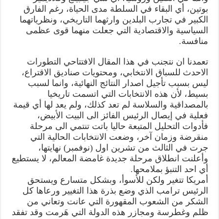
بوتين، أي البقاء في السلطة مدى الحياة، رغم الفارق
الكبير في تجارب البلدين وارثهما التاريخي، ونظرياتهما
السياسية والاقتصادية التي جعلت منهما قوى عظمى
منافسة.
تعمدنا ان نتجنب في هذا المقال الافتتاحي التطورات
الاحدث للسباق الانتخابي، ومحتويات صناديق الاقتراع،
ليس بسبب تأجيل اصدار النتائج النهائية، وانما لسبب
بسيط، لأن هذه الانتخابات التي اتسمت تاريخيا
بالمصداقية والسلاسة لم تعد كذلك، ولم يعد لها أي قيمة
فعلية في إيصال الرئيس الفائز الى البيت الأبيض،
فأدوات التحليل المتبعة حاليا باتت تنتمي الى مرحلة
منقرضة وزمان آخر، وضعت الانتخابات الحالية التي
جرت في الثالث من تشرين اول (نوفمبر) نهايتها،
وأعلنت انطلاق مرحلة جديدة غامضة المعالم، لا يستطيع
أي احد التنبؤ بملامحها.
أمريكا تتغير ولكن للأسوأ، وبشكل متسارع ويستحق
الرئيس ترامب الذي وضع بذرة هذا التغيير ورعاها كل
الشكر من الشعوب المقهورة التي عانت وتعاني من
ظلم وغطرسة ومجازر هذه الدولة التي هَرمت وقد تفقد