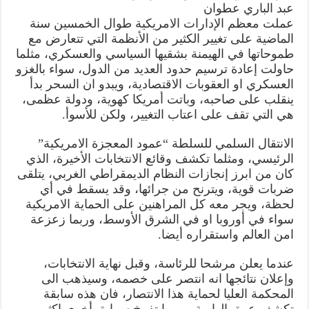
عبد الباري عطوان
عملت معظم الإدارات الامريكية طوال الخمسين سنة
الماضية على تغيير الكثير من الأنظمة التي تتعارض مع
طموحاتها في الهيمنة بشقيها السياسي والعسكري، مثلما
حاولت إعادة ترسيم حدود العديد من الدول، سواء بالغزو
العسكري او العقوبات الاقتصادية، ويبدو ان السحر بدأ
ينقلب على صاحبه، وباتت أمريكا كهوية، ودولة عظمى،
هي التي تقف على اعتاب التغيير، ولكن للأسوأ.
الانتقال السلمي للسلطة “عمود المعجزة الامريكية”
الرئيسي، ومثلما تكشف وقائع الانتخابات الأخيرة، الذي
كان من ابرز إنجازات النظام الديمقراطي الغربي، يتلقى
ضربات قوية، ويترنح من جرائها، وقد يسقط في أي
لحظة، ويجر معه كل المراهنين على الحماية الامريكية
سواء في أوروبا او في الشرق الأوسط، وربما زعزعة
امن العالم واستقراره أيضا.
عندما يعلن مرشحا للرئاسة، وقبل نهاية الانتخابات،
وإعلان نتائجها انه انتصر على خصمه، وسيذهب الى
المحكمة العليا لحماية هذا الانتصار، فان هذه سابقة
تكشف عمق الهاوية، وربما تفرخ سوابق أخرى اكثر