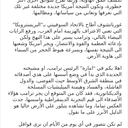
خطورة، وتكون النتيجة أمريكا جديدة مختلفة غير تلك
التي نعرفها ونعاني من سياساتها، ومظالمها.
غورباتشوف أطاح بالاتحاد السوفييتي بـ”البريسترويكا”
التي تعني الاعتراف بالهزيمة امام الغرب، ورفع الرايات
البيضاء بالتالي، وترامب يسير على هذا النهج ولكن
بإدعائه العظمة والقوة والانتصار، ويجر أمريكا وشعبها
الى النتيجة نفسها، وبسرعة هبوط الحجر من السماء
الى هاوية الأرض.
اهلا بكم في “امارة” الرئيس ترامب، او مشيخته
الجديدة الذي بدأ في وضع أسسها على هدي أصدقائه
في منطقة الشرق الأوسط حيث الفوضى، والدول
الفاشلة، والفساد وهيمنة الميليشيات المسلحة
والديكتاتورية، فقد كان من المتوقع ان يجر ترامب هؤلاء
الأصدقاء الى قيم التجربة الديمقراطية واسسها، حدث
العكس تماما، وما نشاهده يتبلور على الأرض حاليا هو
الدليل الأبرز على ما نقول.
لم نكن نتصور في أي يوم من الأيام ان نرى قوافل