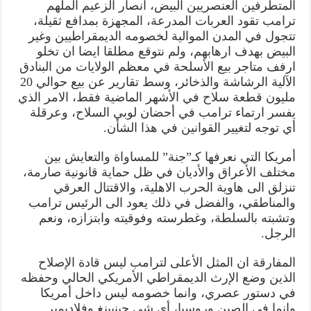
المتطرفين العنصريين البيض، انصار الزعيم الملهم
ترامب تقود العربات المدرعة، المجهزة بمدافع ثقيلة،
تتجول في المدن الموالية لخصومه الديمقراطيين وغير
البيض بهدف ارهابهم، ولم نتوقع مطلقا ايضا ان تخلو
ارفف متاجر بيع الأسلحة في معظم الولايات من البنادق
الآلية الرشاشة والذخائر، وسط تقارير عن بيع حوالي 20
مليون قطعة سلاح في الأشهر الماضية فقط، الامر الذي
يفسر ارتماء ترامب في أحضان لوبي السلاح، وعرقلة
أي توجه لتغيير القوانين في هذا الشأن.
أمريكا التي نعرفها كـ”جنة” للمساواة والتعايش بين
مختلف الأعراق والأديان في ظل حماية قانونية صارمة،
تنزلق الى هاوية الحرب الاهلية، والاقتتال العرقي
والمناطقي، والفضل في ذلك يعود الى الرئيس ترامب
وتشبته بالسلطة، وغطرسته وفوقيته وابتزازه، ونعم
الرجل.
المفارقة ان المثل الأعلى لترامب ليس قادة الإصلاح
الذين وضع الإرث الديمقراطي الأمريكي الحالي وحفظه
في دستور عصري، وانما خصومه ليس داخل أمريكا
وانما في الصين وروسيا، أي شي جينبينغ وفلاديمير