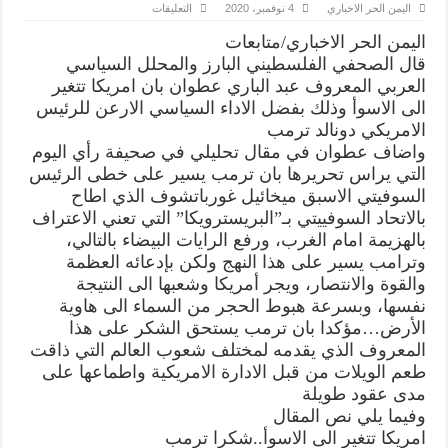
على
اليمن الحر الاخباري
4 نوفمبر، 2020
التعليقات
المحلل
السياسي
اليمن الحر الاخباري/متابعات
المعروف
عبدالباري
قال الصحفي الفلسطيني البارز والمحلل السياسي
عطوان
العربي المعروف عبد الباري عطوان بان امريكا تتغير
:
ترمب
الى الاسوأ وذلك بفضل الاداء السياسي الارعن للرئيس
يسير
بامريكا
الامريكي دونالد ترمب
الى
واضاف عطوان في مقال تحليلي في صحيفة رأي اليوم
الهاوية
وهو
التي يراس تحريرها بان ترمب يسير على خطى الرئيس
يستحق
الثناء
السوفيتي الاسبق ميخائيل غورباتشوف الذي اطاح
والشكر
مغلقة
بالاتحاد السوفييتي بـ”البريسترويكا” التي تعني الاعتراف
بالهزيمة امام الغرب، ورفع الرايات البيضاء بالتالي،
وترامب يسير على هذا النهج ولكن بإدعائه العظمة
والقوة والانتصار، ويجر أمريكا وشعبها الى النتيجة
نفسها، وبسرعة هبوط الحجر من السماء الى هاوية
الأرض…مؤكدا بان ترمب يستحق الشكر على هذا
المعروف الذي يقدمه لمختلف شعوب العالم التي ذاقت
طعم الويلات من قبل الادارة الامريكية واطماعها على
مدى عقود طويلة
وفيما يلي نص المقال
امريكا تتغير الى الاسوأ..شكرا ترمب