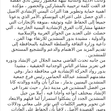
وكانت الأديبة والكاتبة نبيهة محضور رئيس نادي القصة
قد القت كلمة ترحيبية بالمشاركين والحضور ، مؤكدة
اهمية حماية وتطوير هذا التراث اليمني الإنشادي الاصيل
، الذي حصل على اعتراف اليونسكو ،الأمر الذي يدعونا
جميعاً إلى الحفاظ عليه وتوثيقه ،منوهة بالإنجازات التي
حققتها مشاركات الفرق الإنشادية اليمنية الخارجية ، التي
حصلت على العديد من الجوائز العربية والإسلامية
والدولية ، مشيدة بدور المنشدين للارتقاء بهذا الفن ،
داعية وزارة الثقافة والسلطة المحلية بالمحافظة إلى
تقديم المزيد من الاهتمام والدعم والتشجيع المستحق
للمنشدين .
من جانبه تحدث القاضي محمد الجلال عن الإنشاد ودوره
في تعزيز مشاعر الناس الوجدانية الحقيقية ، مشيدا
بدور رواد الحركة الإنشادية في محافظة ذمار ،وفي
مقدمتهم المنشد عبدالله الحمامي رئيس فرع جمعية
المنشدين اليمنيين بذمار ، مذكراً بأن والده ووالدته كانا
من افضل المنشدين في مدينة ذمار ، حيث تفردا في
الإنشاد بمختلف انواعه وأجادا فيه ، آملا من جيل
المنشدين الجدد أن يشكلوا استمراراً لما قبلهم والابتعاد
عن تحوير وتغيير الكلمات التي تؤثر على معاني ودلالات
وصور القصيدة الأصل ، لافتاً بأن الحفاظ على العادات