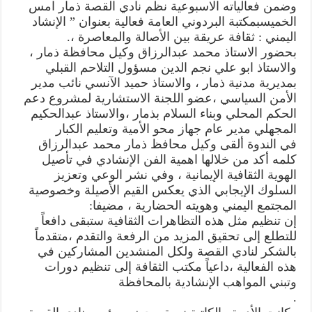
وضمن فعالياته الاسبوعية نظم نادي القصة ذمار امس
بين
الأصالة
الخميسبمكتبة البردوني العامة فعالية بعنوان ” الإنشاد
والمعاصرة”في
فعالية
اليمني : ثقافة عريقة بين الأصالة والمعاصرة ،.
ادبية
بحضور الاستاذ محمد عبدالرزاق وكيل محافظة ذمار ،
بذمار
مغلقة
والاستاذ ابو علي نجم الدين مسؤول التلاحم القبلي
بمديرية مدنية ذمار ، والاستاذ حميد الآنسي نائب مدير
الأمن السياسي ،عضو اللجنة الاستشارية لمشروع دعم
الحكم المحلي وبناء السلام بذمار ،والاستاذ عبدالحكيم
المجهلي مدير عام جهاز محو الأمية وتعليم الكبار
في الندوة ألقى وكيل محافظ ذمار محمد عبدالرزاق
كلمه أكد من خلالها اهمية الفن الإنشادي في تأصيل
الهوية الثقافية الإيمانية ، وفي نشر الوعي وتعزيز
السلوك الإيجابي الذي يعكس القيم الأصيلة وخصوصية
المجتمع اليمني وهويته الحضارية ، مضيفا:
إن تنظيم مثل هذه التظاهرات الثقافية ستبقى دافعاً
للتطلع إلى تحقيق المزيد من الرفعة والتقدم ،متقدماً
بالشكر لنادي القصة ولكل المنشدين المشاركين في
هذه الفعالية ،داعياً مكتب الثقافة إلى تنظيم دورات
وتبني المواهب الإنشادية بالمحافظة
.