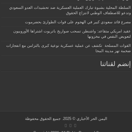
السلطة المحلية بشبوة تبارك العملية العسكرية ضد تحشيدات العدو السعودي
وتدعو للاصطفاف الوطني لانتزاع الحقوق
مصرع قائد سعودي كبير في الهجوم على قوات الطوارئ بحضرموت
عقيد امريكي متقاعد: واشنطن تسحب صواريخ باتريوت اشتراها الأوروبيون
لتعويض النقص في مخزونها
القوات المسلحة تكشف عن عملية عسكرية نوعية كبرى بالتزامن مع انفجارات
ضخمة تهز مدينة المخا
إنضم لقناتنا
اليمن الحر الأخباري
© 2025. جميع الحقوق محفوظة