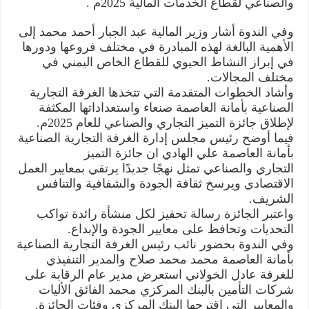
والصناعي لقطاع الخدمات المالية 2025م .
وفي الندوة أشار وزير المالية عبد الجبار أحمد محمد إلى
الأهمية البالغة لهذه المبادرة في مختلف فروعها ودورها
في إبراز النشاط الحيوي للقطاع الخاص اليمني في
مختلف المجالات.
وأشاد الخطوات المتقدمة التي تتخذها الغرفة التجارية
الصناعية بأمانة العاصمة صنعاء واستعداداتها المكثفة
لإطلاق جائزة التميز التجاري والصناعي للعام 2025م.
فيما أوضح رئيس مجلس إدارة الغرفة التجارية الصناعية
بأمانة العاصمة علي الهادي ان جائزة التميز
التجاري والصناعي تمثل نهجًا جديدًا يرتقي بمعايير العمل
الاقتصادي ويرسخ ثقافة الجودة والشفافية والتنافس
الشريف.
واعتبر الجائزة رسالة تحفيز لكل منشأة رائدة تواكب
التحديات وتحافظ على معايير الجودة والإبداع.
وفي الندوة بحضور نائب رئيس الغرفة التجارية الصناعية
بأمانة العاصمة محمد محمد صلاح والمدير التنفيذي
للغرفة عادل الخولاني استعرض مدير عام الرقابة على
شركات التأمين بالبنك المركزي محمد الفائق الأليات
والمعايير التي اقترحها البنك المركزي وفئات الجائزة.