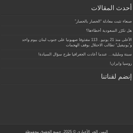
أحدث المقالات
صنعاء تثبت معادلة “الحصار بالحصار”
هل تكرّر السعودية أخطاءها؟
الأعلى منذ 21 يونيو.. 113 مقذوفا صهيونيا على جنوب لبنان بيوم واحد
و”يونيفيل” تطالب الاحتلال بوقف الهجمات
سبتة ومليلية… عندما أعادت الجغرافيا طرح سؤال السيادة!
روسيا وايران!
إنضم لقناتنا
اليمن الحر الأخباري
© 2025. جميع الحقوق محفوظة