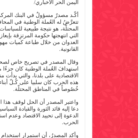
اليمن الحر الاخباري/
نحذ
من
وصو
أكّـد مصدرٌ مسؤولٌ في البنك المرك
الدو
في
تتعرَّضُ له العُملة الوطنية في المح
المن
المح
المحتلّة، هو نتيجة طبيعية للسياسات
إلى
التي انتهجتها حكومة المرتزِقة بإيع
مغل
العدوان من خلال طباعة كميات مهولة
القانونية.
وقال المصدر في تصريح خاص لصحيف
استهدافَ العُملة الوطنية كان جزءًا
الاقتصادية على بلدنا، والتي بدأت من
هذه الحرب كان سلبيا على كُـلّ أبنا
خُصُوصاً في المناطق المحتلّة.
واعتبر المصدر أن الحل لوقف هذا ال
دعا إليه قائد الثورة والقيادة السياس
الدعوة إلى تحييد الاقتصاد وعدم ا
الحرب.
وأكد المصدرُ، أن استمرار استخدام