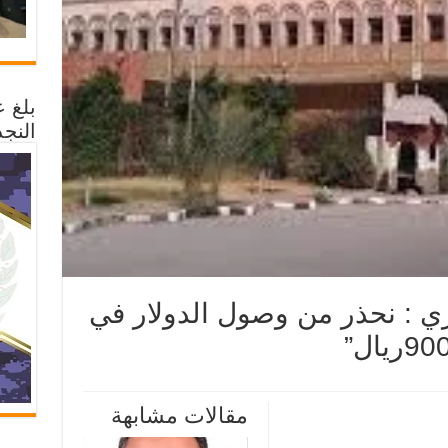
بلغ 
النجد
ي : نحذر من وصول الدولار في
ر
مقالات مشابهة
ك
ركزي