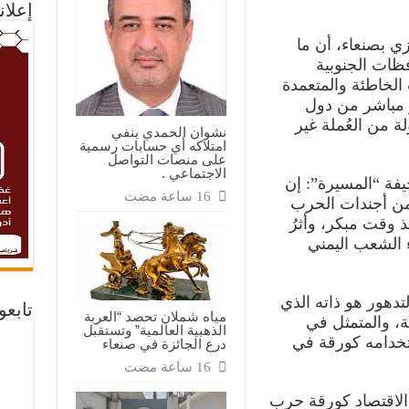
إعلان
ر
ل
زي بصنعاء، أن ما
لار
افظات الجنوبية
اطق
تلة
 الخاطئة والمتعمدة
“900ريال”
از مباشر من دول
قة
 من العُملة غير
نشوان الحمدي ينفي
امتلاكه أي حسابات رسمية
على منصات التواصل
الاجتماعي .
ة “المسيرة”: إن
 من أجندات الحرب
ذ وقت مبكر، وأثرُ
ء الشعب اليمني
تدهور هو ذاته الذي
تابع
مياه شملان تحصد “العربة
ية، والمتمثل في
الذهبية العالمية” وتستقبل
ستخدامه كورقة في
درع الجائزة في صنعاء
 الاقتصاد كورقة حرب