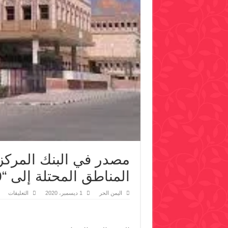
مصدر في البنك المركز
المناطق المحتلة إلى “900ريال”
على
اليمن الحر
1 ديسمبر، 2020
التعليقات
مصد
في
البن
الم
: