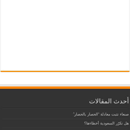
أحدث المقالات
صنعاء تثبت معادلة “الحصار بالحصار”
هل تكرّر السعودية أخطاءها؟