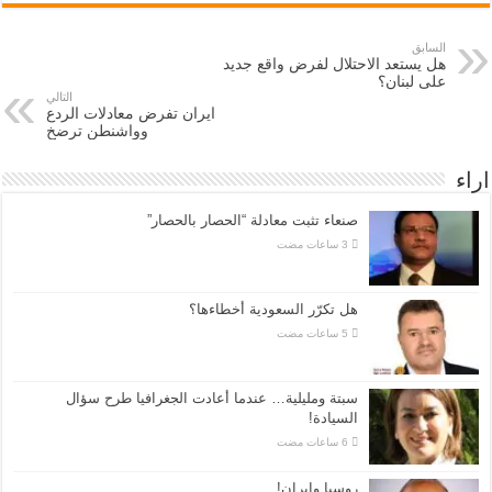
السابق
هل يستعد الاحتلال لفرض واقع جديد
على لبنان؟
التالي
ايران تفرض معادلات الردع
وواشنطن ترضخ
اراء
صنعاء تثبت معادلة “الحصار بالحصار”
هل تكرّر السعودية أخطاءها؟
سبتة ومليلية… عندما أعادت الجغرافيا طرح سؤال
السيادة!
روسيا وايران!