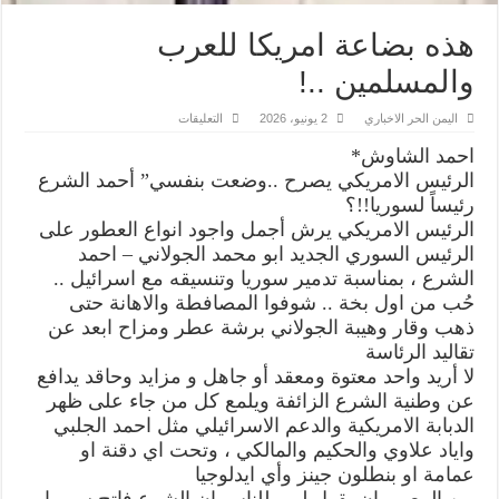
هذه بضاعة امريكا للعرب
والمسلمين ..!
على
اليمن الحر الاخباري
2 يونيو، 2026
التعليقات
هذه
بضاعة
احمد الشاوش*
امريكا
للعرب
الرئيس الامريكي يصرح ..وضعت بنفسي” أحمد الشرع
والمسلمين
رئيساً لسوريا!!؟
..!
مغلقة
الرئيس الامريكي يرش أجمل واجود انواع العطور على
الرئيس السوري الجديد ابو محمد الجولاني – احمد
الشرع ، بمناسبة تدمير سوريا وتنسيقه مع اسرائيل ..
حُب من اول بخة .. شوفوا المصافطة والاهانة حتى
ذهب وقار وهيبة الجولاني برشة عطر ومزاح ابعد عن
تقاليد الرئاسة
لا أريد واحد معتوة ومعقد أو جاهل و مزايد وحاقد يدافع
عن وطنية الشرع الزائفة ويلمع كل من جاء على ظهر
الدبابة الامريكية والدعم الاسرائيلي مثل احمد الجلبي
واياد علاوي والحكيم والمالكي ، وتحت اي دقنة او
عمامة او بنطلون جينز وأي ايدلوجيا