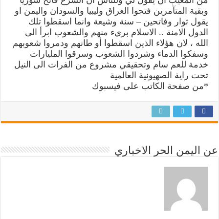
من المعيب ان يقول لي وللناس ان الشرع فاتح سوريا
وبقية المتآمرين فتحوا العراق وليبيا والسودان واليمن او
يقول ثوار وفاتحين – سنة وشيعة وانما اسقطوا تلك
الدول الامنة .. الاسلام بريء منهم والشعوب ابرأ الى
الله ، لان هؤلاء الذين اسقطوا أو طانهم ودمروا شعوبهم
وسفكوا الدماء وشردوا الشعوب وسرقوا المليارات
خدمة للعم سام وتحقيقي مشروع من الفرات الى النيل
تحت راية الصهيونية العالمية
*من صفحة الكاتب على فيسبوك
عن اليمن الحر الاخباري