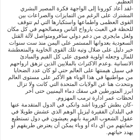
العظيم.
-لقد أعاد كورونا إلى الواجهة فكرة المصير البشري
المشترك على الرغم من التمايزات والصراعات بين
القوى العظمى واطماعها واستكبارها التي لم تتوقف
للحظة في العبث بارواح الناس ومصالحهم في كل مكان
ولعل مايجري من دعم دولي سافرومتواصل لآلة القتل
السعودية بعدوانها المستمر على اليمن منذ ست سنوات
خير دليل على ضلال وتيه تلك القوى الخاوية والمتعطشة
للمال وجعله اولوية قصوى على كل القيم والمبادئ
الانسانية .وعدم الاكتراث بالملايين الذين تزهق ارواحهم
في سبيل هيمنتها على العالم حتى لو كان عدد الضحايا
من مواطنيها في هذا الوباء هو الأكبر على مستوى العالم
ونتحدث هنا عن الولايات المتحدة التي كانت ولا تزال
ابرز المتورطين في سفك دماء اليمنيين حتى آخر
لحظات عمر ادارة ترمب المهزوم.
-كان بطش كورونا اشد وانكى في الدول المتقدمة عنها
في البلدان الفقيرة ليزيل الوهم الذي عشش طويلا في
عقول الشعوب الغربية بأنهم يعيشون في دول تستطيع
حمايتهم من أي داء أو وباء يمكن أن يعترض طريقهم أو
يهدد حياتهم.