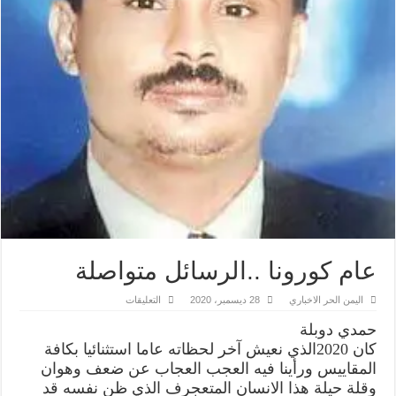
عام كورونا ..الرسائل متواصلة
على
اليمن الحر الاخباري
28 ديسمبر، 2020
التعليقات
عام
كورونا
حمدي دوبلة
..الرسائل
متواصلة
كان 2020الذي نعيش آخر لحظاته عاما استثنائيا بكافة
مغلقة
المقاييس ورأينا فيه العجب العجاب عن ضعف وهوان
وقلة حيلة هذا الانسان المتعجرف الذي ظن نفسه قد