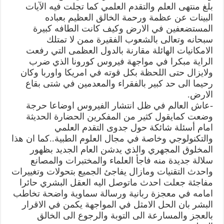
بلغ منتهى العلم والتقدم العلمي كما تجلت فيه الآيات
البينات عن عظمة ورحمة الخالق العظيم بعباده
المستضعفين في الارض وكيف كانت الطافه كبيرة
سبحانه وتعالى بالشعوب الفقيرة ممن لا تمتلك
الامكانيات الهائلة مقارنة بالدول العظمى التي رفعت
الراية مبكرا في مواجهة فيروس كورونا الذي ضرب
ولايزال حتى اللحظة بكل قوته في امريكا واوربا وكان
رحيما الى حد كبير بالفقراء والمعدمين في شتى بقاع
الارض.
-عاش العالم في ظل انتشار الفيروس اوضاعا حرجة
وضعت كمايقول كثير من المفكرين الحضارة الحديثة
امام أسئلة شائكة حول جدوى التقدم العلمي
والتكنولوجي وخاصة في مجال العلوم الطبية..كما ان هذا
المخلوق المجهري والذي يدشن العام الجديد بظهور
سلالة جديدة منه فاجأ العلماء والمختبرات والمصانع
واحدث التقنيات ومازال يفاجئ الجميع بتحولات وتغييرات
مفاجئة جعلت احدث ماتوصل اليه العقل البشري حائرا
امامه في معجزة ربانية ورسالة سماوية واضحة تخاطب
البشر بان الحل الامثل في المواجهة يكمن في الاقرار
بالعجز والمسارعة الى التوبة والرجوع الى الخالق