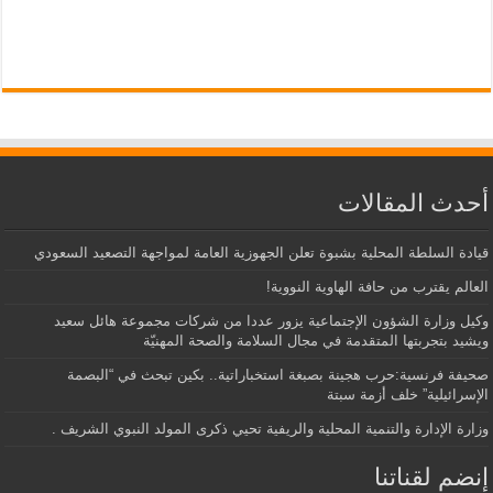
أحدث المقالات
قيادة السلطة المحلية بشبوة تعلن الجهوزية العامة لمواجهة التصعيد السعودي
العالم يقترب من حافة الهاوية النووية!
وكيل وزارة الشؤون الإجتماعية يزور عددا من شركات مجموعة هائل سعيد
ويشيد بتجربتها المتقدمة في مجال السلامة والصحة المهنيّة
صحيفة فرنسية:حرب هجينة بصبغة استخباراتية.. بكين تبحث في “البصمة
الإسرائيلية” خلف أزمة سبتة
وزارة الإدارة والتنمية المحلية والريفية تحيي ذكرى المولد النبوي الشريف .
إنضم لقناتنا