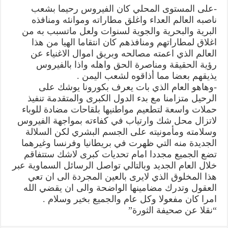
-على المستوى المحلي كان الفيروس رحيما بشعب
ناصبه العالم العداء واغلق مطاراته وموانئه ومنافذه
البرية والبحرية والجوية لسنوات ولعل ماتسبب به من
اغلاق لمطاراتهم ومنافذهم كان انتقاما الهيا من هذا
العالم الذي اعمته مصالحه وبريق اموال الاغنياء عن
رؤية الحقيقة ومناصرة الحق واهله واذا بالفيروس
يذيقهم بعضا مما أذاقوه لشعب اليمن .
-وهاهو العام الذي بات يعرف بكورونا يوشك على
الرحيل متزامنا مع بدء الدول الكبرى والمتقدمة تنفيذ
حملات واسعة لتطعيم مواطنيها بلقاحات مضادة للوباء
لاتزال محل شك وارتياب في كفاءته بمواجهة الفيروس
وسلامته ومأمونيته على الجسم البشري لكن السلالة
الجديدة منه التي ظهرت في بريطانيا وفرنسا وغيرهما
تضع الجميع مجددا امام تحديات كبرى لاشك ستتفاقم
خلال العام الجديد وبالتالي تواصل الرسائل السماوية عبر
هذا المخلوق الذي لايرى بالعين المجردة الى ان تعي
العقول وتدرك مضامينها الواضحة والى ان يقضي الله
امرا كان مفعولا وكل عام والجميع بخير وسلام .
“نقلا عن صحيفة الثورة”