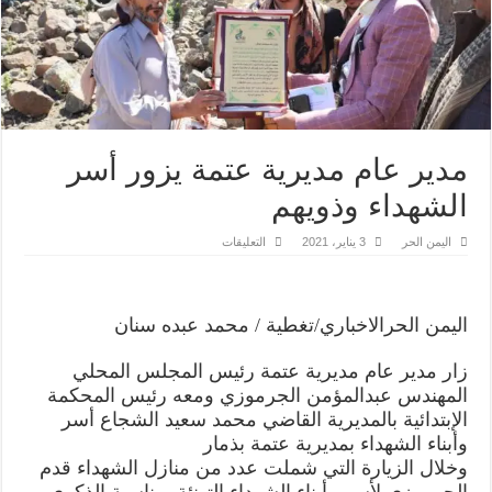
مدير عام مديرية عتمة يزور أسر
الشهداء وذويهم
على
اليمن الحر
3 يناير، 2021
التعليقات
مدير
عام
مديرية
عتمة
يزور
اليمن الحرالاخباري/تغطية / محمد عبده سنان
أسر
الشهداء
وذويهم
زار مدير عام مديرية عتمة رئيس المجلس المحلي
مغلقة
المهندس عبدالمؤمن الجرموزي ومعه رئيس المحكمة
الإبتدائية بالمديرية القاضي محمد سعيد الشجاع أسر
وأبناء الشهداء بمديرية عتمة بذمار
وخلال الزيارة التي شملت عدد من منازل الشهداء قدم
الجرموزي لأسر وأبناء الشهداء التهنئة بمناسبة الذكرى