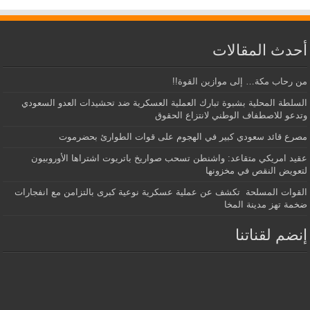
أحدث المقالات
من رحاب مكة… إلى موازين القوة!!
السلطة المحلية بشبوة تبارك العملية العسكرية ضد تحشيدات العدو السعودي
وتدعو للاصطفاف الوطني لانتزاع الحقوق
مصرع قائد سعودي كبير في الهجوم على قوات الطوارئ بحضرموت
عقيد امريكي متقاعد: واشنطن تسحب صواريخ باتريوت اشتراها الأوروبيون
لتعويض النقص في مخزونها
القوات المسلحة تكشف عن عملية عسكرية نوعية كبرى بالتزامن مع انفجارات
ضخمة تهز مدينة المخا
إنضم لقناتنا