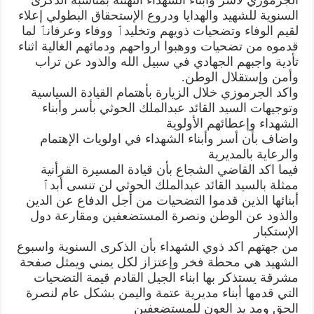
السنوية للشهيد والهدايا ودروع الإستحقاق البطولي إعلاء
لقيم الوفاء وتضحيات ذويهم وتخليدٱ ووفاء وعرفانٱ لما
قدموه من تضحيات ووهبوا ارواحهم ودمائهم الغالية اثناء
تأدية واجبهم الجهادي في سبيل الله والذود عن تراب
وأمن وإستقلال الوطن.
واكد الجرموزي خلال الزيارة بأهتمام القيادة السياسية
وتوجيهات السيد القائد عبدالملك الحوثي بأسر وأبناء
الشهداء وإعطائهم الأولوية
واضاف بأن أسر وأبناء الشهداء في اولويات الإهتمام
والرعاية بالمديرية
فيما اكد القاضي الشجاع بأن قيادة المسيرة القرأنية
ممثلة بالسيد القائد عبدالملك الحوثي لن تنسى أبدٱ
أبنائها الذين قدموا التضحيات من أجل الدفاع عن الدين
والذود عن الوطن ونصرة المستضعفين ومقارعة دول
الإستكبار
من جهتهم اكد ذوي الشهداء بأن الذكرى السنوية واسبوع
الشهيد هي محطة فخر وإعتزاز لكل يمني ويمثل صفحة
مشرقة يستذكر بها ابناء الجيل القادم قيمة التضحيات
التي قدمها أبناء مديرية عتمة واليمن بشكل عام لنصرة
الحق ومد يد العون للمستضعفين