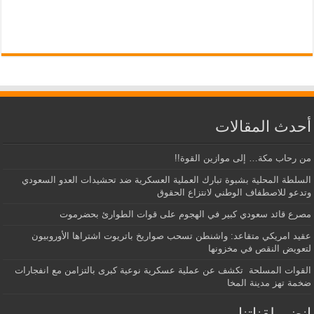
أحدث المقالات
من رحاب مكة… إلى موازين القوة!!
السلطة المحلية بشبوة تبارك العملية العسكرية ضد تحشيدات العدو السعودي
وتدعو للاصطفاف الوطني لانتزاع الحقوق
مصرع قائد سعودي كبير في الهجوم على قوات الطوارئ بحضرموت
عقيد امريكي متقاعد: واشنطن تسحب صواريخ باتريوت اشتراها الأوروبيون
لتعويض النقص في مخزونها
القوات المسلحة تكشف عن عملية عسكرية نوعية كبرى بالتزامن مع انفجارات
ضخمة تهز مدينة المخا
إنضم لقناتنا