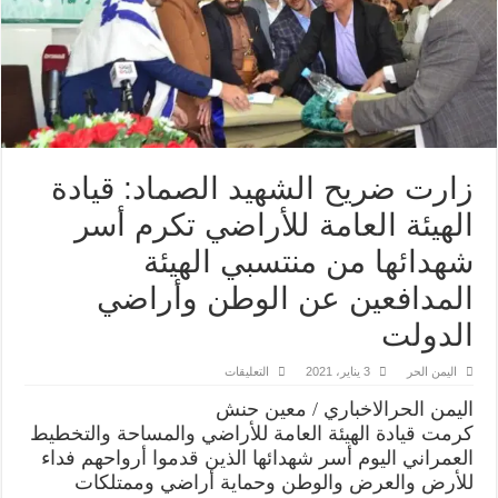
زارت ضريح الشهيد الصماد: قيادة
الهيئة العامة للأراضي تكرم أسر
شهدائها من منتسبي الهيئة
المدافعين عن الوطن وأراضي
الدولت
على
اليمن الحر
3 يناير، 2021
التعليقات
زارت
ضريح
اليمن الحرالاخباري / معين حنش
الشهيد
الصماد:
كرمت قيادة الهيئة العامة للأراضي والمساحة والتخطيط
قيادة
العمراني اليوم أسر شهدائها الذين قدموا أرواحهم فداء
الهيئة
العامة
للأرض والعرض والوطن وحماية أراضي وممتلكات
للأراضي