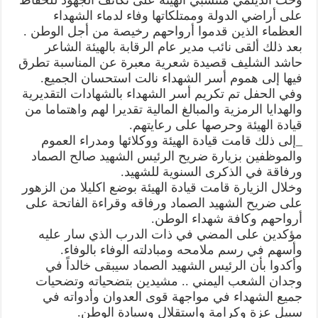
على أراضي الدولة وممتلكاتها وفاء لدماء الشهداء
العظماء الذين قدموا أرواحهم رخيصة من أجل الوطن .
بعد ذلك ألقى نائب مدير عام الرقابة بالهيئة الشاعر
حاشد الشليف قصيدة شعرية معبرة عن المناسبة تطرق
فيها إلى هموم أسر الشهداء نالت استحسان الجميع.
وفي الحفل تم تكريم أسر الشهداء بالشهادات التقديرية
والهدايا الرمزية والمبالغ المالية تقديرا لهم واهتماما من
قيادة الهيئة وحرصها على رعايتهم.
_إلى ذلك قامت قيادة الهيئة ووكلائها ومدراء العموم
والموظفين بزيارة ضريح الرئيس الشهيد صالح الصماد
ورفاقة في الذكرى السنوية للشهيد.
وخلال الزيارة قامت قيادة الهيئة بوضع اكليلا من الزهور
على ضريح الشهيد الصماد ورفاقه وقراءة الفاتحة على
أرواحهم وكافة شهداء الوطن.
مؤكدين على المضي في ذات الدرب الذي سار عليه
وأسهم في رسم ملامحه ومبادلته الوفاء بالوفاء.
وأكدوا بأن الرئيس الشهيد الصماد سيبقى خالداً في
وجدان الشعب اليمني .. مشيدين بتضحياته وتضحيات
جميع الشهداء في مواجهة قوى العدوان وأدواته في
سبيل عزة وكرامة واستقلال وسيادة الوطن.