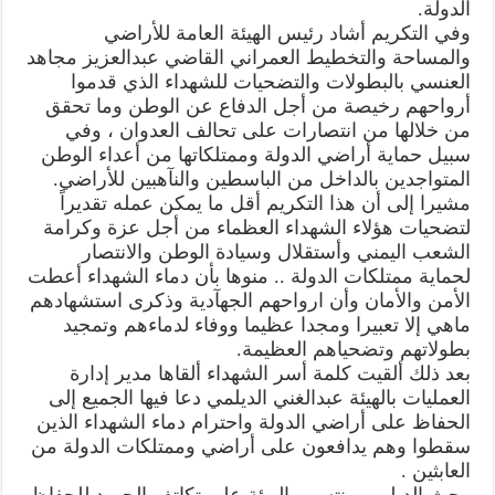
تكرم
الدولة.
أسر
وفي التكريم أشاد رئيس الهيئة العامة للأراضي
شهدائها
من
والمساحة والتخطيط العمراني القاضي عبدالعزيز مجاهد
منتسبي
الهيئة
العنسي بالبطولات والتضحيات للشهداء الذي قدموا
المدافعين
أرواحهم رخيصة من أجل الدفاع عن الوطن وما تحقق
عن
الوطن
من خلالها من انتصارات على تحالف العدوان ، وفي
وأراضي
الدولت
سبيل حماية أراضي الدولة وممتلكاتها من أعداء الوطن
مغلقة
المتواجدين بالداخل من الباسطين والنآهبين للأراضي.
مشيرا إلى أن هذا التكريم أقل ما يمكن عمله تقديراً
لتضحيات هؤلاء الشهداء العظماء من أجل عزة وكرامة
الشعب اليمني وأستقلال وسيادة الوطن والانتصار
لحماية ممتلكات الدولة .. منوها بأن دماء الشهداء أعطت
الأمن والأمان وأن ارواحهم الجهآدية وذكرى استشهادهم
ماهي إلا تعبيرا ومجدا عظيما ووفاء لدماءهم وتمجيد
بطولاتهم وتضحياهم العظيمة.
بعد ذلك ألقيت كلمة أسر الشهداء ألقاها مدير إدارة
العمليات بالهيئة عبدالغني الديلمي دعا فيها الجميع إلى
الحفاظ على أراضي الدولة واحترام دماء الشهداء الذين
سقطوا وهم يدافعون على أراضي وممتلكات الدولة من
العابثين .
وحث الديلمي منتسبي الهيئة على تكاتف الجهود للحفاظ