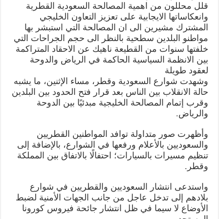
..ابتهاج
قلل محللون من اهمية المصالحة السعودية القطرية
شعبي
وانعكاساتها الايجابية على تعزيز التعاون الخليجي
واحقاد
متراكمة
المشترك مشيرين الى ان المصالحة التي استبشر بها
بين
نظامي
مواطنو البلدين سطحية بالنظر الى حجم الجراحات التي
الرياض
خلفتها سنوات من القطيعة ناهيك عن الاحقاد المتراكمة
والدوحة
مغلقة
بين الانظمة السياسية الحاكمة في الرياض والدوحة
لعقود طويلة
وشهدت شوارع السعودية وقطر، مساء الإثنين، ما يشبه
حالة الانقلاب بين الناس بعد قرار فتح الحدود بين البلدين
وقرب إتمام المصالحة الخليجية مبدئيًا بين الدوحة
والرياض.
وأظهرت صور متداولة توافد المواطنين القطريين
والسعوديين بالأعلام ورفعها في الشوارع، بالإضافة إلى
تنظيم مسيرات بالسيارات؛ احتفالًا بالاتفاق بين المملكة
وقطر.
واستدعى انتشار السعوديين والقطريين في شوارع
بلادهم إلى تدخل عاجل من جانب الجهات الأمنية لضبط
الأوضاع لا سيما في ظل انتشار جائحة فيروس كورونا
المستجد.