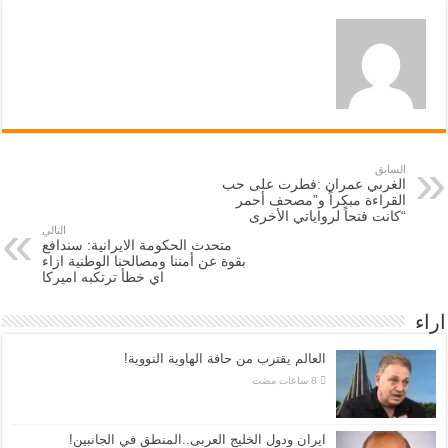
السابق
الغربي عمران :فطرت على حب
القراءة مبكراً و”مصحف أحمر
“كانت فتحاً لرواياتي الأخرى
التالي
متحدث الحكومة الايرانية: سندافع
بقوة عن أمننا ومصالحنا الوطنية ازاء
اي خطأ ترتكبه اميركا
اراء
العالم يقترب من حافة الهاوية النووية!
ايران ودول الخليج العربى..المنطق في الجانبين!