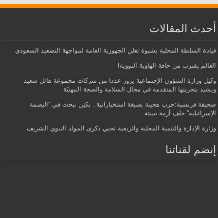
أحدث المقالات
قيادة السلطة المحلية بشبوة تعلن الجهوزية العامة لمواجهة التصعيد السعودي
العالم يقترب من حافة الهاوية النووية!
وكيل وزارة الشؤون الإجتماعية يزور عددا من شركات مجموعة هائل سعيد
ويشيد بتجربتها المتقدمة في مجال السلامة والصحة المهنيّة
صحيفة فرنسية:حرب هجينة بصبغة استخباراتية.. بكين تبحث في “البصمة
الإسرائيلية” خلف أزمة سبتة
وزارة الإدارة والتنمية المحلية والريفية تحيي ذكرى المولد النبوي الشريف .
إنضم لقناتنا