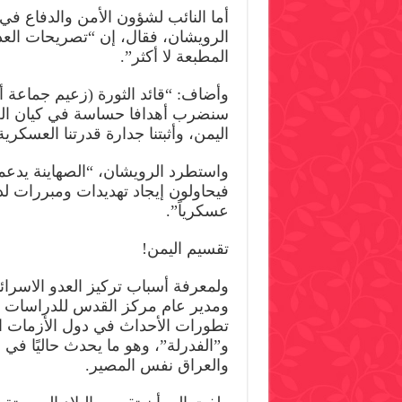
أما النائب لشؤون الأمن والدفاع في
الرويشان، فقال، إن “تصريحات العد
المطبعة لا أكثر”.
وأضاف: “قائد الثورة (زعيم جماعة أنص
سنضرب أهدافا حساسة في كيان العد
اليمن، وأثبتنا جدارة قدرتنا العسكرية منذ 6 سنوات حتى 
واستطرد الرويشان، “الصهاينة يدعمون
فيحاولون إيجاد تهديدات ومبررات لد
عسكرياً”.
تقسيم اليمن!
ولمعرفة أسباب تركيز العدو الاسر
ومدير عام مركز القدس للدراسات السي
تطورات الأحداث في دول الأزمات الم
و”الفدرلة”، وهو ما يحدث حاليًا في ا
والعراق نفس المصير.