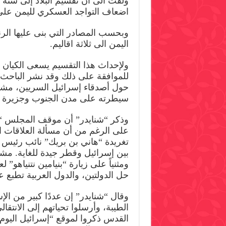
ولفت الى أن تقسيم البلاد إلى ستة 
اضعاف التواجد العسكري لليمن على 
وبحسب المصادر التي بنى عليها الر
اليمن الى ثلاثة اقاليم.
ولإحداث هذا التقسيم يسعى الكيان ا
للموافقة على ذلك وقد نشر الباحث “
حول أصدقاء إسرائيل السريين، مشيرً
سيطرته على مدن الجنوب وجزيرة سق
وذكر “شنايدر” أن موقف المجلس “الا
على الرغم من أن مسألة العلاقات الد
تغريدة “هاني بن بريك” نائب رئيس ا
بين إسرائيل وقطر جيدة للغاية. مشير
ومثنياً على زيارة “بنيامين نتنياهو”
حل الدولتين، والدول العربية تطبع عل
وقال “شنايدر” إن عددًا كبير من ال
الطيبة، وأرسلوا تحياتهم إلى الانتق
القدس ذكروا لموقع “إسرائيل اليوم