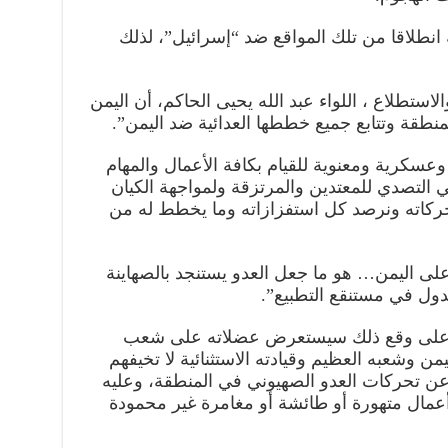
ه انطلاقا من تلك المواقع ضد “إسرائيل”، لذلك
استطلاع ، اللواء عبد الله يحيى الحاكم، أن اليمن
طقة وتتابع جميع خططها العدائية ضد اليمن”.
عسكرية ومعنوية للقيام بكافة الأعمال والمهام
 التصدي للمعتدين والمرتزقة ولمواجهة الكيان
ركاته ونرصد كل استفزازاته وما يخطط له من
ى اليمن… هو ما جعل العدو يستنجد بالصهاينة
ول في مستنقع التطبيع”.
نه على وقع ذلك سيستعرض عضلاته على شعب
يمن وشعبه العظيم وقيادته الاستثنائية لا تخيفهم
 عن تحركات العدو الصهيوني في المنطقة، وعليه
أعمال متهورة أو طائشة أو مغامرة غير محمودة