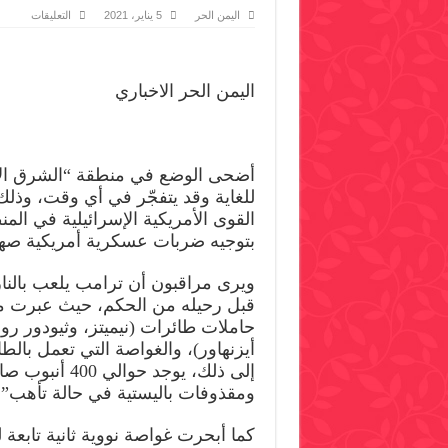
على
اليمن الحر
5 يناير، 2021
التعليقات
القدرا
العسكر
اليمنية
ترعب
كيان
اليمن الحر الاخباري
العدو
الإسرائ
مغلقة
أضحى الوضع في منطقة “الشرق ا
للغاية وقد يتفجّر في أي وقت، وذ
القوى الأمريكية الإسرائيلية في الم
بتوجيه ضربات عسكرية أمريكية صهي
ويرى مراقبون أن ترامب يلعب بالنا
قبل رحيله من الحكم، حيث عبرت 
حاملات طائرات (نيميتز، وثيودور ر
أيزنهاور)، والغواصة التي تعمل بالطا
إلى ذلك، يوجد حو
ومقذوفات باليستية في حالة تأهب”.
كما أبحرت غواصة نووية ثانية تابعة ل