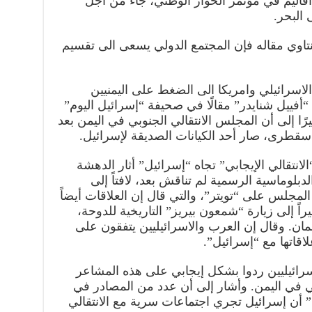
أقاليم في مؤتمر الحوار الوطني، جاء من اجل
البحر.
نتاوي مقاله فإن المجتمع الدولي يسعى الى تقسيم
لاسرائيلي وامريكا الى الضغط على اليمنيين
أفييل شنايدر” مقالًا في صحيفة “إسرائيل اليوم”
ا إلى أن المجلس الانتقالي الجنوبي في اليمن بعد
طرى، صار أحد الكيانات الصديقة لإسرائيل.
نتقالي الإيجابي” تجاه “إسرائيل” أثار الدهشة
بلوماسية الرسمية لم تناقش بعد، لافتاً إلى
لمجلس على “تويتر”، والتي قال إن العلاقات أيضاً
اً إلى زيارة “شمعون بيريز” التاريخية للدوحة،
 لعمان. وقال إن العرب والاسرائيليين يتفقون على
اقاتها مع “إسرائيل”.
إسرائيليين ردوا بشكل إيجابي على هذه المشاعر
الي في اليمن. وأشار إلى أن عدد من المصادر في
” أن إسرائيل تجري اجتماعات سرية مع الانتقالي