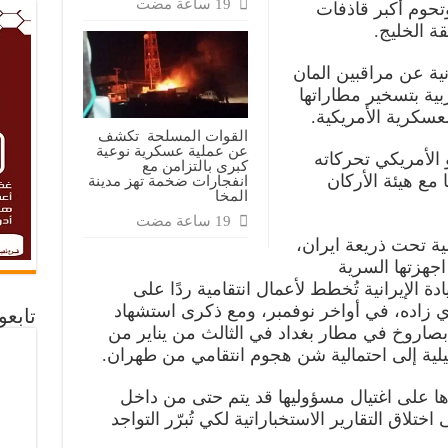
تحوم أكبر قاذفات
نية عن مراقبين المان
ية بتسخير مطاراتها
لعسكرية الأمريكية.
القوات المسلحة تكشف
عن عملية عسكرية نوعية
الأمريكي تحركاته
كبرى بالتزامن مع
مع هيئة الأركان
انفجارات ضخمة تهز مدينة
المخا
لية تحت ذريعة ايران،
جهزتها السرية
ة الإيرانية تُخطط لأعمال انتقامية ردًا على
 زاده، في أواخر نوفمبر، ومع ذكرى استشهاد
تابع
 بصاروخ في مطار بغداد في الثالث من يناير من
ئيلية إلى احتمالية شن هجوم انتقامي من طهران.
ا على اغتيال مسؤوليها قد يتم حتى من داخل
تلاق التقارير الاستخباراتية لكي تُبرّر التواجد