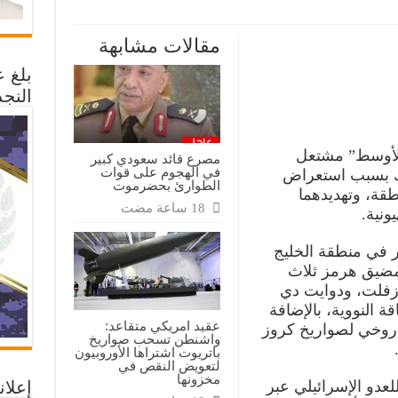
ت
ية
مقالات مشابهة
بلغ 
النجد
يلي
لأوسط” مشتعل
مصرع قائد سعودي كبير
في الهجوم على قوات
لك بسبب استعراض
الطوارئ بحضرموت
نطقة، وتهديدهما
ونية.
ر في منطقة الخليج
مضيق هرمز ثلاث
وزفلت، ودوايت دي
قة النووية، بالإضافة
عقيد امريكي متقاعد:
الي 400 أنبوب صاروخي لصواريخ كروز
واشنطن تسحب صواريخ
باتريوت اشتراها الأوروبيون
لتعويض النقص في
مخزونها
إعلان
لعدو الإسرائيلي عبر