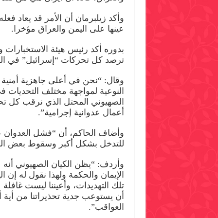
وأكد زيلبرمان أن الأمر قد يعاد فعل
عينها على اليمن والعراق مؤخرا.
بدوره أكد رئيس هيئة الاستخبارات وال
ترصد كل تحركات “إسرائيل” في المن
وقال: “نحن في أعلى جاهزية أمنية و
النوعية لمواجهة مختلف التحديات في
الصهيوني المحتل الذي نرقب كل تح
أعمال عدوانية إجرامية”.
وأضاف الحاكم، أن “فشل العدوان عل
للتدخل بشكل أكبر وسقوط بعض الد
وأردف: “يظن الكيان الصهيوني أ
الإيمان والحكمة ولهذا نقول له إن ال
تلك التهديدات، وأعيننا ليست غافلة
أن يستوعب جدية تحذيراتنا من أية 
العواقب”.