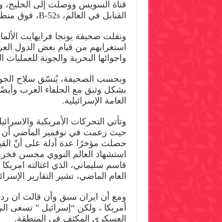
قناة السويس ووصلت إلى الخليج، و
القنابل في العالم، B-52s، فوق منطقة الخليج.
ونقلت صحيفة يونجا فرايهايت الألما
استغرابهم من قيام بعض الدول العرب
واجوائها البحرية والجوية للعمليات ا
وبحسب الصحيفة، يُنسّق سلاح الجو 
بشكل وثيق مع الحلفاء العرب وأيضًا 
العامة الإسرائيلية.
وتأتي التحركات الأمريكية والاسرائي
حيث زعمت في نوفمبر الماضي أن ا
حصلت مؤخرًا عدة أدلة على أنّ القياد
استشهاد العالم النووي محسن فخري
قاسم سليماني، الذي اغتالته امريكا
العام الماضي، تشير التقارير الإسرا
ومع أن ايران سبق وأن قالت ان رده
أمريكا ، ولكن “إسرائيل ” تسعى الى اخ
العسكري المكثف في المنطقة.