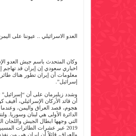
العدو الاسرائيلي .. عيوننا على اليمن
وكان المتحدث باسم جيش العدو الإسر
اخباري سعودي إن إيران قد تهاجم إس
معلومات أن إيران تطور هناك طائر
إسرائيل”.
وشدد زيلبرمان على أن “إسرائيل” 
أن قائد الأركان الإسرائيلي، أفيف ك
هجوم، قصد العراق واليمن، وعندما ت
الدائرة الأولى هي لبنان وسوريا. ول
التي وجهها ابطال الجيش واللجان ا
2019 عبر عشرات الطائرات المس
والعراق، قائلاً أن ايران هي من نفذ