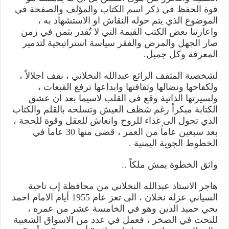
قوة الحفظ في ذكر اسم الكتاب والمؤلف والصفحة في
الموضوع الذي يتم حوله النقاش او الاستشهاد به ،
واعارتنا بعض الكتب القيمة التي لا تُقدر بثمن في زمن
صار الجهل والمرض والفقر سياسة استراتيجية لتدمير
المعرفة وكل جميل.
لشخصية المثقف الرائع عبدالله النخلاني ، نقف اجلالاً ،
ولكفاحها ونضالها وثقافتها وابداعها ترفع القبعات ،
ولسيرتها الذاتية وقع في القلب لاسيما بعد ان عشق
الكتابة مبكراً رغم شظف العيش وتسلحه بالقلم والكتاب
الذي تحول الى غذاء للروح وانعاش للعقل وقوة للحجة ،
بعد سبعين عاماً من العمر ، قضى منها 30 عاماً في
الخطوط الجوية اليمنية .
واثق الخطوة يمش ملكاً ..
هاجر الاستاذ عبدالله النخلاني من محافظة إب ناحية
السياني عزلة نخلان ، الى تعز عام 1955 أيام الامام احمد
يحي حميد الدين وهو في الخامسة عشر من عمره ،
للنحت في الصخر ، فعمل في عدد من الاسواق الشعبية