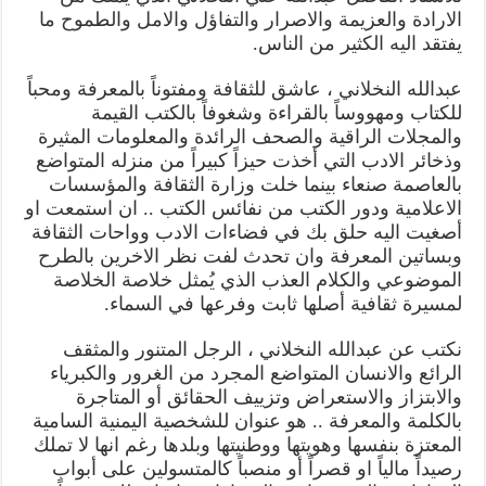
الارادة والعزيمة والاصرار والتفاؤل والامل والطموح ما
يفتقد اليه الكثير من الناس.
عبدالله النخلاني ، عاشق للثقافة ومفتوناً بالمعرفة ومحباً
للكتاب ومهووساً بالقراءة وشغوفاً بالكتب القيمة
والمجلات الراقية والصحف الرائدة والمعلومات المثيرة
وذخائر الادب التي أخذت حيزاً كبيراً من منزله المتواضع
بالعاصمة صنعاء بينما خلت وزارة الثقافة والمؤسسات
الاعلامية ودور الكتب من نفائس الكتب .. ان استمعت او
أصغيت اليه حلق بك في فضاءات الادب وواحات الثقافة
وبساتين المعرفة وان تحدث لفت نظر الاخرين بالطرح
الموضوعي والكلام العذب الذي يُمثل خلاصة الخلاصة
لمسيرة ثقافية أصلها ثابت وفرعها في السماء.
نكتب عن عبدالله النخلاني ، الرجل المتنور والمثقف
الرائع والانسان المتواضع المجرد من الغرور والكبرياء
والابتزاز والاستعراض وتزييف الحقائق أو المتاجرة
بالكلمة والمعرفة .. هو عنوان للشخصية اليمنية السامية
المعتزة بنفسها وهويتها ووطنيتها وبلدها رغم انها لا تملك
رصيداً مالياً او قصراً أو منصباً كالمتسولين على أبواب