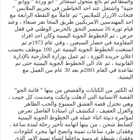
والمطاعم ثم بائع متجول لسجائر ” أبو وردة ” ووأبو ”
جنية” واشتغل عند احد الخياطين في تجريم الملابس ”
فتحات الازرار للملابس” ثم عاملاً مع النقطة الرابعة مع
احد المهندسين الامريكيين طريق المخا تعز صنعاء ، وعند
قيام ثورة 26 سبتمبر التحق بالحرس الوطني في قفل
حرض ، ثم الخطوط الجوية اليمنية وكان احد افراد
المقاومة في حصار السبعين ، وفي عام 1973م تم
استغنت الخطوط الجوية اليمنية عن 100 موظف بحسب
اعلان جريدة الثورة ، ثم عمل بوزارة الخارجية بالإدارة
القانونية ، ثم عاد الى الخطوط الجوية اليمنية حتى تم
تقاعدة في العام 2001م بعد 30 عام من العمل مع
اليمنية.
له الكثير من الكتابات والقصص من بينها ” فاتنة الجو”
القصة الانسانية التي أذهلت وابكت وصدمت كل حبيب ،
وهي تختزل قصة العشق الممنوع والحب الطاهر
والغزل العفيف ، لنكتشف ان استاذنا الفاضل تعرض
لمؤامرة دنيئة اثناء عمله في الخطوط الجوية اليمنية
كضابط شحن ، من بينها اتهامه تأخير رحلة لمدة ساعة ،
وفقدان طرد ساعات ثمينة واتضح انها مجرد كتلوجات
وفقدان شنطة عروسة بداخلها اشياء ثمينة الامر الذي