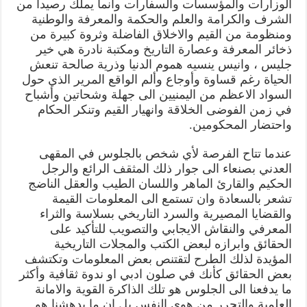
الوزارات والمؤسسات والسفارات وانما يملك رصيداً من
الشرف والكرامة والعلم والحكمة والمعرفة والوطنية
ومنظومة من القيم والاخلاق الفاضلة وثروة كبيرة من
ذخائر المعرفة وعصارة التاريخ ومكتبة نادرة هي خير
جليس ، وانيس ينسيه هموم الدنيا وذرية صالحة تنعش
الحياة رغم قساوة وأوجاع وألم الواقع المرير الذي حول
السواد الاعظم من اليمنيين الى جهلة وشحاتين وأشباح
في زمن الفوضى الخلاقة وانهيار القيم وتنكر الحكام
واحتضار المحكومين.
عندما تتاح الفرصة لأي شخص بالجلوس في المقهى
العدني بصنعاء الى جوار ذلك المثقف الرائع والرجل
الحكيم والقارئ الماهر واللسان الطيب والعقل الناضج
تشعر بالسعادة وان تستمع الى المعلومات القيمة
والقضايا المصيرية والسرد التاريخي بسلاسة والثراء
المعرفي والنقاش الايجابي والتصويب للتأكيد على
الحقائق وابرازه لبعض الكتب والمجلات التاريخية
المؤيدة لذلك الطرح لتقتنص بعض المعلومات وتكتشف
بعض الحقائق كأنك في صلون ادبي او ندوة ثقافية وأكثر
ما يدفعنا الى الجلوس هو تلك الذاكرة القوية والامانة
العلمية والتحرر من هوى النفس بل ان ما يدهشنا هو