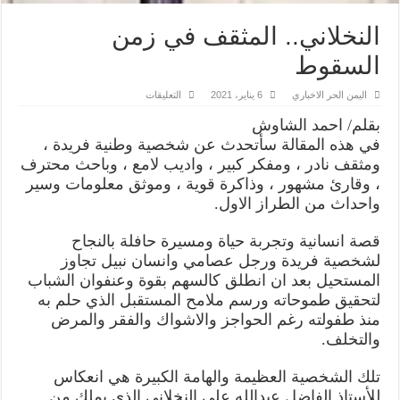
النخلاني.. المثقف في زمن
السقوط
على
اليمن الحر الاخباري
6 يناير، 2021
التعليقات
النخلاني..
المثقف
بقلم/ احمد الشاوش
في
زمن
في هذه المقالة سأتحدث عن شخصية وطنية فريدة ،
السقوط
ومثقف نادر ، ومفكر كبير ، واديب لامع ، وباحث محترف
مغلقة
، وقارئ مشهور ، وذاكرة قوية ، وموثق معلومات وسير
واحداث من الطراز الاول.
قصة انسانية وتجربة حياة ومسيرة حافلة بالنجاح
لشخصية فريدة ورجل عصامي وانسان نبيل تجاوز
المستحيل بعد ان انطلق كالسهم بقوة وعنفوان الشباب
لتحقيق طموحاته ورسم ملامح المستقبل الذي حلم به
منذ طفولته رغم الحواجز والاشواك والفقر والمرض
والتخلف.
تلك الشخصية العظيمة والهامة الكبيرة هي انعكاس
للأستاذ الفاضل عبدالله علي النخلاني الذي يملك من