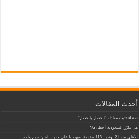
أحدث المقالات
صنعاء تثبت معادلة “الحصار بالحصار”
هل تكرّر السعودية أخطاءها؟
الأعلى منذ 21 يونيو.. 113 مقذوفا صهيونيا على جنوب لبنان بيوم واحد