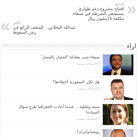
السابق
افتتاح مشروع دعم طوارئ
مستشفى الشرطة في صنعاء
بتكلفة 15مليون ريال
التالي
عبدالله النخلاني .. المثقف الرائع في
زمن السقوط
اراء
صنعاء تثبت معادلة “الحصار بالحصار”
هل تكرّر السعودية أخطاءها؟
سبتة ومليلية… عندما أعادت الجغرافيا طرح سؤال
السيادة!
روسيا وايران!