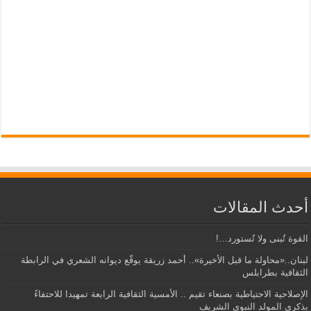
أحدث المقالات
القوة تُبنى ولا تُستورد…!
لبنان..«محاولة ما قبل الأخيرة».. أحمد زريقة يوقّع ديوانه الشعري في الرابطة
الثقافية بطرابلس
الإصلاحية الاحتياطية بصنعاء تقيم .. الأمسية الثقافية الرابعة تمهيدا للاحتفاءً
بذكرى المولد النبوي الشريف