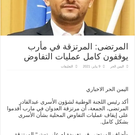
المرتضى: المرتزقة في مأرب
يوقفون كامل عمليات التفاوض
على
اليمن الحر
9 يناير، 2021
التعليقات
المرتضى:
المرتزقة
في
مأرب
يوقفون
اليمن الحر الاخباري
كامل
عمليات
التفاوض
أكد رئيس اللجنة الوطنية لشؤون الأسرى عبدالقادر
مغلقة
المرتضى، الجمعة، أن مرتزقة العدوان في مارب أقدموا
على إيقاف عمليات التفاوض المحلية بشأن الأسرى
بشكل كامل.
وأضاف المرتضى في تغريدة له على تويتر” المرتزقة