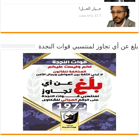
خــيار الحــل!
بلغ عن أي تجاوز لمنتسبي قوات النجدة