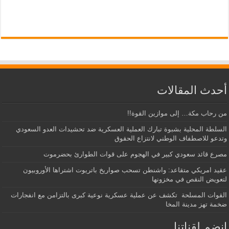
أحدث المقالات
من رحاب مكة… إلى موازين القوة!!
السلطة المحلية بشبوة تبارك العملية العسكرية ضد تحشيدات العدو السعودي
وتدعو للاصطفاف الوطني لانتزاع الحقوق
مصرع قائد سعودي كبير في الهجوم على قوات الطوارئ بحضرموت
عقيد امريكي متقاعد: واشنطن تسحب صواريخ باتريوت اشتراها الأوروبيون
لتعويض النقص في مخزونها
القوات المسلحة تكشف عن عملية عسكرية نوعية كبرى بالتزامن مع انفجارات
ضخمة تهز مدينة المخا
إنضم لقناتنا