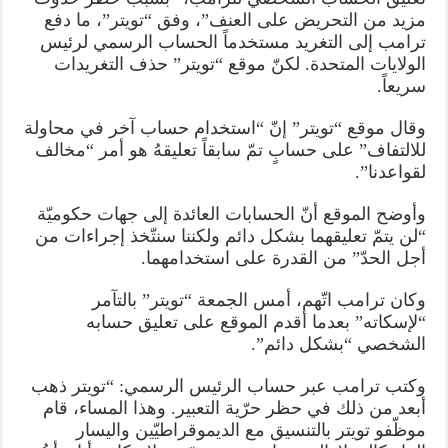
مزيد من التحريض على العنف”، وفق “تويتر”، ما دفع
ترامب إلى التغريد مستخدماً الحساب الرسمي لرئيس
الولايات المتحدة. لكنّ موقع “تويتر” حذف التغريدات
سريعاً.
وقال موقع “تويتر” إنّ “استخدام حساب آخر في محاولة
للالتفاف” على حسابٍ تمّ سابقاً تعليقهُ هو أمر “مخالف
لقواعدنا”.
وأوضح الموقع أنّ الحسابات العائدة إلى جهات حكوميّة
“لن يتمّ تعليقهما بشكل دائم ولكننا سنتّخذ إجراءات من
أجل الحدّ” من القدرة على استخدامهما.
وكان ترامب اتّهم، أمس الجمعة “تويتر” بالتآمر
“لإسكاته” بعدما أقدم الموقع على تعليق حسابه
الشخصي “بشكل دائم”.
وكتب ترامب عبر حساب الرئيس الرسمي: “تويتر ذهب
أبعد من ذلك في حظر حرّية التعبير. وهذا المساء، قام
موظّفو تويتر بالتنسيق مع الديموقراطيّين واليسار