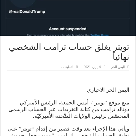
تويتر يغلق حساب ترامب الشخصي
نهائياً
على
اليمن الحر
9 يناير، 2021
التعليقات
تويتر
يغلق
حساب
ترامب
الشخصي
اليمن الحر الاخباري
نهائياً
مغلقة
منع موقع “تويتر”، أمس الجمعة، الرئيس الأميركي
دونالد ترامب من كتابة التغريدات عبر الحساب الرسمي
المخصّص لرئيس الولايات المتّحدة الأميركيّة.
ويأتي هذا الإجراء بعد وقت قصير من إقدام “تويتر” على
تعليق الحساب الشخصي لترامب، “بسبب خطر حدوث