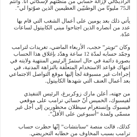
الراديكالي لإزالة حسابي من منصّتهم لإسكاتي أنا. وأنتُم
الـ75 مليونًا من الوطنيّين العظيمين الذين صوّتوا لي”.
يأتي ذلك بعد يومين على أعمال الشغب التي قام بها
عدد من أنصاره الذين اجتاحوا مبنى الكابيتول لساعات
عدّة.
وكان “تويتر” حجب، الأربعاء الماضي، تغريدات لترامب
وجمّد حسابه لمدّة 12 ساعة وهدّد بإغلاق هذا الحساب
بصورة دائمة في حال استمرّ الرئيس المنتهية ولايته في
انتهاك قواعد الاستخدام المتعلّقة بالنزاهة المدنية، في
إجراءات غير مسبوقة لجأ إليها موقع التواصل الاجتماعي
بعد أعمال العنف التي شهدها الكابيتول.
من جهته، أعلن مارك زوكربرغ، الرئيس التنفيذي
لفيسبوك، الخميس أنّ حسابَي ترامب على موقعي
فيسبوك وإنستغرام سيظلان محظورين إلى أجل غير
مسمّى ولمدة “أسبوعين على الأقلّ”.
كذلك، قالت منصة “سنابتشات” إنّها حظرت حساب
ترامب بسبب المخاوف من خطابه التحريضي.