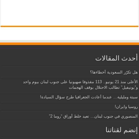
أحدث المقالات
هل تكرّر السعودية أخطاءها؟
الأعلى منذ 21 يونيو.. 113 مقذوفا صهيونيا على جنوب لبنان بيوم واحد
و”يونيفيل” تطالب الاحتلال بوقف الهجمات
سبتة ومليلية… عندما أعادت الجغرافيا طرح سؤال السيادة!
روسيا وايران!
المنصوري في جنوب لبنان… تعيد خلط أوراق “روما 2”
إنضم لقناتنا