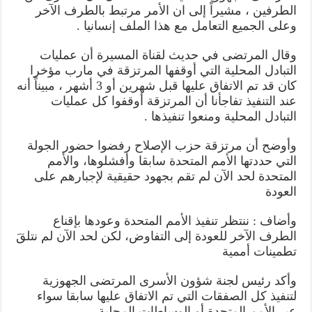
كل
الطرفين ، مشيراً إلى ان الأمر مرتبط بالطرف الآخر
الأسرى
من
وعلى الجميع التعامل مع هذا الملف إنسانيا .
الطرفين
مغلقة
وقال المرتضى في حديث لقناة المسيرة أن عمليات
التبادل المحلية التي أوقفها المرتزقة في مارب مؤخرا
كان قد تم الاتفاق عليها قبل شهرين أو 3 أشهر ، مبيناً أنه
عند التنفيذ تفاجأنا أن المرتزقة أوقفوا كل عمليات
التبادل المحلية ومنعوا تنفيذها .
وأوضح أن مرتزقة حزب الإصلاح رفضوا حضور الجولة
التي حددتها الأمم المتحدة سابقا وأفشلوها، والأمم
المتحدة لحد الآن لم تقم بجهود حقيقية لإجبارهم على
العودة
وأضاف : ننتظر تنفيذ الأمم المتحدة وعودها بإقناع
الطرف الآخر للعودة إلى التفاوض، لكن لحد الآن لم نتلقَ
تطمينات أممية
وأكد رئيس لجنة شؤون الأسرى المرتضى الجهوزية
لتنفيذ كل الصفقات التي تم الاتفاق عليها سابقا سواء
عبر الأمم المتحدة أو الوساطات المحلية .