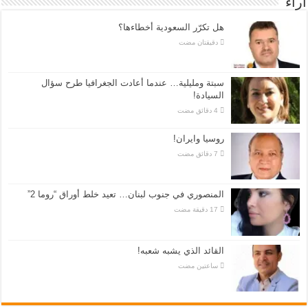
اراء
هل تكرّر السعودية أخطاءها؟
‏دقيقتان مضت
سبتة ومليلية… عندما أعادت الجغرافيا طرح سؤال
السيادة!
روسيا وايران!
المنصوري في جنوب لبنان… تعيد خلط أوراق “روما 2”
القائد الذي يشبه شعبه!
‏ساعتين مضت