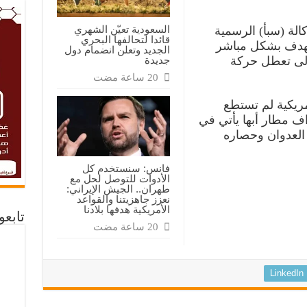
السعودية تعيّن الشهري
الة (سبأ) الرسمية
قائدا لتحالفها البحري
تهدف بشكل مباشر
الجديد وتعلن انضمام دول
جديدة
 إلى تعطل حركة
ريكية لم تستطع
ف مطار أبها يأتي في
العدوان وحصاره
فانس: سنستخدم كل
الأدوات للتوصل لحل مع
طهران.. الجيش الإيراني:
نعزز جاهزيتنا والقواعد
الأمريكية هدفها بلادنا
تابع
LinkedIn