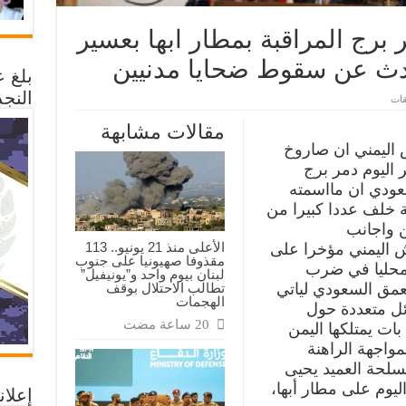
برج المراقبة بمطار ابها بعسير
دث عن سقوط ضحايا مدنيين
بلغ 
النجد
على
قات
صاروخ
كروز
مقالات مشابهة
يمني
يدمر
اليمني ان صاروخ
برج
 اليوم دمر برج
المراقبة
بمطار
سعودي ان مااسمته
ابها
بعسير
ة خلف عددا كبيرا من
والجانب
ن واجانب
السعودي
يتحدث
الأعلى منذ 21 يونيو.. 113
ش اليمني مؤخرا على
عن
مقذوفا صهيونيا على جنوب
سقوط
 محليا في ضرب
لبنان بيوم واحد و”يونيفيل”
ضحايا
تطالب الاحتلال بوقف
عمق السعودي لياتي
مدنيين
مغلقة
الهجمات
ئل متعددة حول
بات يمتلكها اليمن
مواجهة الراهنة
سلحة العميد يحيى
يوم على مطار أبها،
إعلان