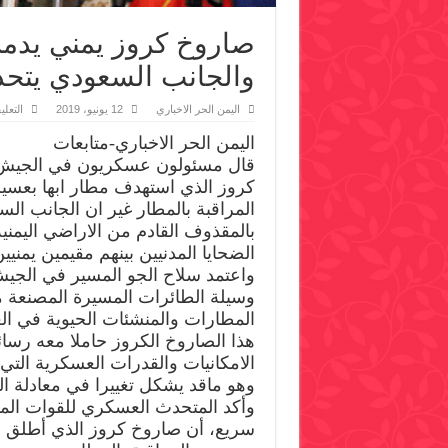
صاروخ كروز يمني يدمر 
والجانب السعودي يتح
اليمن الحر الاخباري
12 يونيو، 2019
التعلي
اليمن الحر الاخباري-متابعات
قال مسئولون عسكريون في الجيش 
كروز الذي استهدف مطار ابها بعسير
المراقبة بالمطار غير ان الجانب ال
بالمقذوف القادم من الاراضي اليمني
الضحايا المدنيين بينهم مقيمين يمنيي
واعتمد سلاح الجو المسير في الجي
وسيلة الطائرات المسيرة المصنعة
المطارات والمنشئات الحيوية في ال
هذا الصاروخ الكروز حاملا معه رسا
الامكانيات والقدرات العسكرية التي 
وهو ماقد يشكل تغييرا في معادلة ال
وأكد المتحدث العسكري للقوات الم
سريع، أن صاروخ كروز الذي أطلق ال