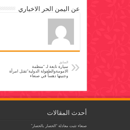
عن اليمن الحر الاخباري
السابق
سيارة تابعة لـ “منظمة
الامومةوالطفولة الدولية”تقتل امرأة
وجنينها دهساً في صنعاء
أحدث المقالات
صنعاء تثبت معادلة “الحصار بالحصار”