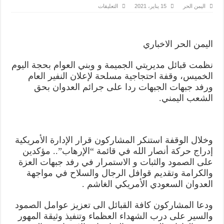
على
اليمن الحر
15 يناير، 2021
التعليقات
قبائل
الجميمة
وبني
العوام
وعبس
اليمن الحر الاخباري
بحجة
تعلن
النفير
نظمت قبائل مديريتي الجميمة و وبني العوام بحجة اليوم
ورفد
الجبهات
الخميس، وقفة احتجاجية مسلحة لإعلان النفير العام
مغلقة
ورفد جبهات الجبهات ردا على جرائم العدوان بحق
الشعب اليمني.
وخلال الوقفة استنكر المشاركون قرار الإدارة الأمريكية
إدراج حركة أنصار الله في قائمة “الإرهاب”.. مؤكدين
على الصمود والثبات و الاستمرار في رفد جبهات العزة
والكرامة وتقديم قوافل الرجال والسلاح في مواجهة
العدوان السعودي الأمريكي الغاشم .
ودعا المشاركون كافة القبائل الى تعزيز عوامل الصمود
والسير على درب الشهداء العظماء وتنفيذ وثيقة المهور