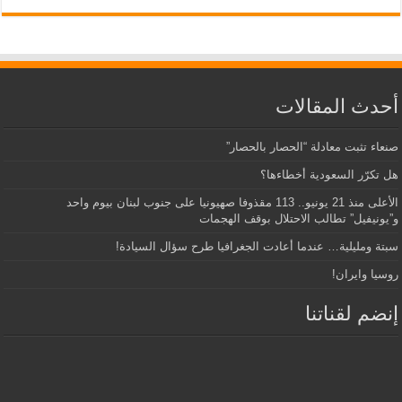
أحدث المقالات
صنعاء تثبت معادلة “الحصار بالحصار”
هل تكرّر السعودية أخطاءها؟
الأعلى منذ 21 يونيو.. 113 مقذوفا صهيونيا على جنوب لبنان بيوم واحد
و”يونيفيل” تطالب الاحتلال بوقف الهجمات
سبتة ومليلية… عندما أعادت الجغرافيا طرح سؤال السيادة!
روسيا وايران!
إنضم لقناتنا