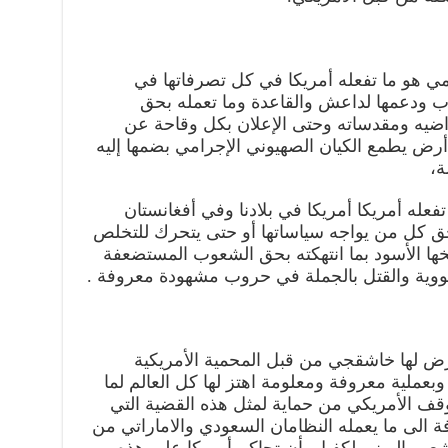
امي هو ما تفعله أمريكا في كل تصرفاتها في
 ودعمها لداعش والقاعدة وما تعمله بحق
ضيه ومقدساته وحتى الإعلان بكل وقاحة عن
أرض يطمع الكيان الصهيوني الإجرامي بضمها إليه
ة،
فعله أمريكا أمريكا في بلادنا وفي أفغانستان
بحق كل من يواجه سياساتها أو حتى يتحرك للتخلص
يخها الأسود بما انتهكته بحق الشعوب المستضعفة
نووية والقتل بالجملة في حروب مشهودة معروفة .
تعرض لها خاشقجي من قبل المحمية الأمريكية
بعملية معروفة ومعلومة اهتز لها كل العالم لما
قف الأمريكي من حماية لمثل هذه القضية التي
فة الى ما يعمله النظامان السعودي والاماراتي من