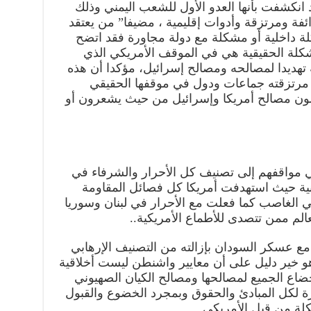
د انكشفت بأنها العدو الأول للشعب اليمني وذلك
ئفة ومرتزقة وأدوات إقليمية ، مضيفا” من يعتقد
لة داخلية أو مشكلة مع دولة مجاورة فقد اتضح
شكلة الحقيقية هي في الموقف الأمريكي الذي
ة تهديدا لمصالحه ومصالح إسرائيل، مؤكدا أن هذه
 مرتزقته جماعات ودول في موقفها الحقيقي
ون مصالح أمريكا وإسرائيل من حيث يشعرون أو
 في مواقفهم إلى تصنيف كل الأحرار والشرفاء في
ينية حيث استهدفت أمريكا كل فصائل المقاومة
ي الغاصب كما فعلت مع الأحرار في لبنان وسوريا
لم ممن تتصدى للأطماع الأمريكية..
مع عسكر السودان بإزالته من التصنيف الإرهابي
هو خير دليل على أن معايير واشنطن ليست أخلاقية
 إخضاع الجميع لمصالحها ومصالح الكيان الصهيوني
 لكل المبادئ والحقوق وبمجرد الخضوع والقبول
لة من قبل الأمريكي.