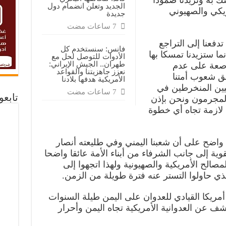
ك به وتزيدنا صمودا
الجديد وتعلن انضمام دول
يكي والصهيوني
جديدة
دفعنا إلى التراجع
فانس: سنستخدم كل
ما ستزيدنا تمسكا بها
الأدوات للتوصل لحل مع
طهران.. الجيش الإيراني:
ناصعة على عدم
نعزز جاهزيتنا والقواعد
حق شعوب أمتنا
الأمريكية هدفها بلادنا
كيين المنخرطين في
تابع
المجرمون ونحن بإذن
 لازمة تجاه أي خطوة
 واضح على أن شعبنا اليمني وفي طليعته أنصار
وية إلى جانب الشرفاء من أبناء الأمة عائقا واضحا
مصالح الأمريكية والصهيونية ولهذا اتجهوا إلى
ي حاولوا التستر عنه فترة طويلة من الزمن.
مريكا القيادي للعدوان على اليمن طيلة السنوات
ف عن العدوانية الأمريكية تجاه اليمن وأحرار