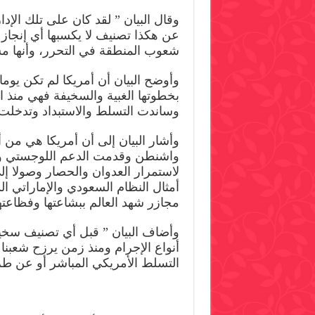
وقال البيان ” لقد كان على تلك الإدا
عن هكذا تصنيف لا يكسبها أي إنجاز س
شعوب المنطقة في التحرر، وأنها مست
وأوضح البيان أن أمريكا لم تكن يوما
بخطوتها الغبية والسخيفة فهي منذ ا
وساندت التسلط والاستبداد وتدخلت
وأشار البيان إلى أن أمريكا هي من
واشنطن وقدمت الدعم اللوجستي وال
لاستمرار العدوان والحصار وصولا إل
أمثال النظام السعودي والإماراتي ال
مجازر شهد العالم ببشاعتها وفظاعت
وأضاف البيان ” قبل أي تصنيف سخي
أنواع الإجرام ومنذ زمن يرزح شعبنا
التسلط الأمريكي المباشر أو عن طريق