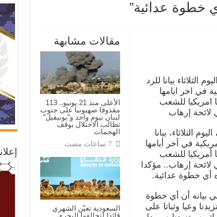
ي خطوة عدائية”
ي
مقالات مشابهة
كي”
ون
 الثلاثاء بيانا للرد
ة في اخر ايامها
ا امريكيا للشعب
الأعلى منذ 21 يونيو.. 113
مقذوفا صهيونيا على جنوب
 لائحة إرهاب
”
لبنان بيوم واحد و”يونيفيل”
تطالب الاحتلال بوقف
الهجمات
وم الثلاثاء، بيانا
ريكية في آخر أيامها
إعلان
ا أمريكيا للشعب
 لائحة إرهاب.. مؤكدا
ه أي خطوة عدائية.
ي بيانه أن أي خطوة
يدنا وعيا وثباتا على
السعودية تعيّن الشهري
قائدا لتحالفها البحري