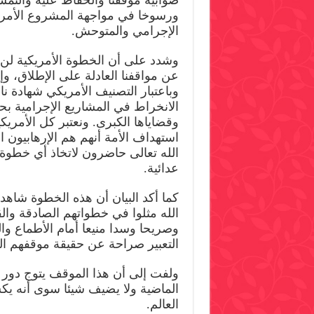
صوابية موقفنا والحفاظ عليه والتمس
ورسوخا في مواجهة المشروع الأمر
الإجرامي والمتوحش.
وشدد على أن الخطوة الأمريكية لن ت
عن مواقفنا العادلة على الإطلاق، وإن
وباعتبار التصنيف الأمريكي شهادة 
الانخراط في المشاريع الإجرامية ب
وقضاياها الكبرى. ونعتبر كل الأمري
استهداف الأمة أنهم هم الإرهابيون 
الله تعالى حاضرون لاتخاذ أي خطوة
عدائية.
كما أكد البيان أن هذه الخطوة شاهد
الله مثلوا في خطواتهم الصادقة والق
وصريحا وسدا منيعا أمام الأطماع وال
التعبير صراحة عن حقيقة موقفهم الذ
ولفت إلى أن هذا الموقف يتوج دور أ
الماضية ولا يضيف شيئا سوى أنه يكش
العالم.