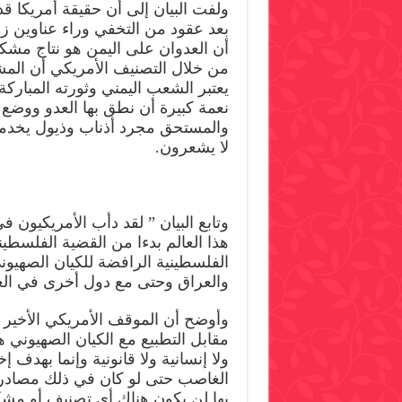
ولفت البيان إلى أن حقيقة أمريكا ق
بعد عقود من التخفي وراء عناوين زا
أن العدوان على اليمن هو نتاج مشك
من خلال التصنيف الأمريكي أن الم
يعتبر الشعب اليمني وثورته المبارك
نعمة كبيرة أن نطق بها العدو ووضع
والمستحق مجرد أذناب وذيول يخدم
لا يشعرون.
وتابع البيان ” لقد دأب الأمريكيون
هذا العالم بدءا من القضية الفلسط
الفلسطينية الرافضة للكيان الصهيون
والعراق وحتى مع دول أخرى في العا
وأوضح أن الموقف الأمريكي الأخير 
مقابل التطبيع مع الكيان الصهيوني 
ولا إنسانية ولا قانونية وإنما بهدف
الغاصب حتى لو كان في ذلك مصادرة
بها لن يكون هناك أي تصنيف أو مشك