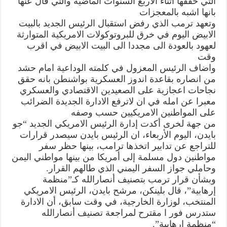
التي حققها اثناء الاربع السنوات الماضية والتي قال عنها
وقت
بانها اشبه بالمعجزات
وبايدن
يتعهد
وتعهد ترمب الذي رفض استقبال الرئيس الجديد بالبيت
بمراجعة
قرار
الابيض اليوم في خرق للبروتوكولات الامريكية المتوارثة
تصنيف
لعهود بالعودة الى مجددا الى البيت الابيض في اقرب
انصار
الله
وقت
منظمة
ارهابية
واضاف الرئيس المعزول في كلمته الوداعية امام حشد
مغلقة
من انصاره بقاعدة اندوز العسكرية بواشنطن بانه حقق
نجاحات اعجازية على الصعيدين الاقتصادي والعسكري
معبرا عن امله في ان لاترفع الادارة الجديدة الضرائب
على المواطنين الامريكيين حسب وصفه
من جهة لخرى أكدت إدارة الرئيس الامريكي الجديد “جو
بايدن، اليوم الأربعاء، ان الرئيس بايدن سيصدر قرارات
للتراجع عن تدابير اتخذها ترامب، بينها حظر سفر
مواطنين دول مسلمة إلى أمريكا من بينها مواطني اليمن
وحاملي جواز السفر اليمني الذي طالهم القرار.
وبشأن قرار ترمب بتصنيف أنصارالله كـ”منظمة
إرهابية”، قال بلينكن، مرشح بايدن، الرئيس الامريكي
المنتخب، لوزارة الخارجية، في وقت سابق، أن الادارة
ستدرس فور ا مقترح لمراجعة تصنيف أنصارالله
“منظمة ارهابية”.