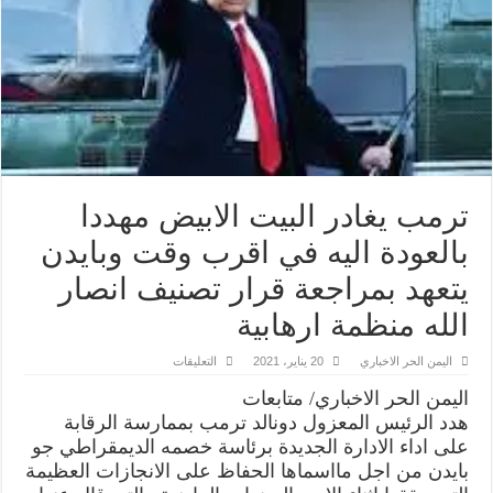
ترمب يغادر البيت الابيض مهددا
بالعودة اليه في اقرب وقت وبايدن
يتعهد بمراجعة قرار تصنيف انصار
الله منظمة ارهابية
على
اليمن الحر الاخباري
20 يناير، 2021
التعليقات
ترمب
يغادر
اليمن الحر الاخباري/ متابعات
البيت
الابيض
هدد الرئيس المعزول دونالد ترمب بممارسة الرقابة
مهددا
على اداء الادارة الجديدة برئاسة خصمه الديمقراطي جو
بالعودة
اليه
بايدن من اجل مااسماها الحفاظ على الانجازات العظيمة
في
اقرب