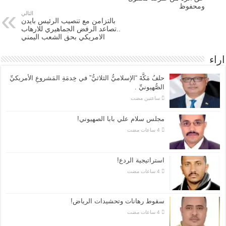
ومحفوظ
التالي
بالتزامن مع تنصيب الرئيس بايدن
..تصاعد الرفض الجماهيري للارهاب
الامريكي بحق الشعب اليمني
اراء
حلفُ مَكَّةَ “الإسلاميُّ الثلاثيُّ” في خِدمَةِ المَشروعِ الأمريكيِّ
الصُّهيونيِّ .
‏ساعتين مضت
مجلس سلام علي بابا الصهيوني!
استراتيجية الردع!
سقوط رهانات وتحشيدات الرياض!