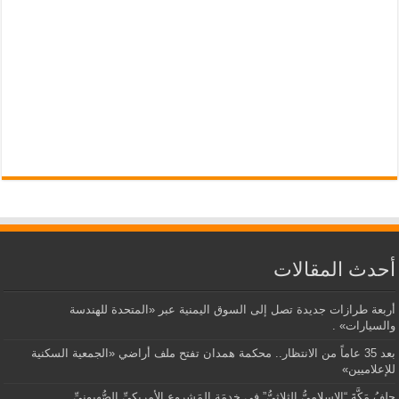
أحدث المقالات
أربعة طرازات جديدة تصل إلى السوق اليمنية عبر «المتحدة للهندسة
والسيارات» .
بعد 35 عاماً من الانتظار.. محكمة همدان تفتح ملف أراضي «الجمعية السكنية
للإعلاميين»
حلفُ مَكَّةَ “الإسلاميُّ الثلاثيُّ” في خِدمَةِ المَشروعِ الأمريكيِّ الصُّهيونيِّ .