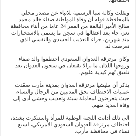
احرار
اليمن
الى
ونقلت وكالة سبا الرسمية للانباء عن مصدر محلي
الدفاع
بالمحافظة قوله أن وفاة المواطنة صفاء خالد محمد
عن
الارض
صالح الأمير البالغة من العمر 24 عاما من أبناء محافظة
والعرض
مغلقة
تعز، جاء بعد اعتقالها في سجن ما يسمى بالاستخبارات
منذ شهرين، جراء التعذيب الجسدي والنفسي الذي
تعرضت له.
وكان مرتزقة العدوان السعودي اختطفوا والد صفاء
وزوجها اللذان ما يزالا يقبعان في سجون العدوان بعد
تلفيق تٌهم كيدية عليهم.
يذكر أن مليشيا مرتزقة العدوان بمدينة مأرب صعّدت
عمليات الاختطاف بحق المدنيين من الرجال والنساء،
حيث يتعرضون لمعاملة سيئة وتعذيب وحشي أدى إلى
وفاة العديد منهم.
الى ذلك أدانت اللجنة الوطنية للمرأة واستنكرت بشدة،
اختطاف مرتزقة العدوان السعودي الأمريكي، لسبع
نساء في محافظة مأرب.