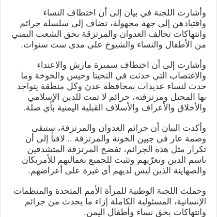
وأشارت اللجنة في بيان إلى أن اختطاف النساء
واقتيادهن إلى جهة مجهولة، تضاف إلى سلسلة جرائم
وانتهاكات تحالف العدوان والمرتزقة بحق الشعب اليمني
من الأطفال والنساء والشيوخ على مدى ست سنوات.
وأشارت إلى أن اختطاف سميرة مارش والاعتداء
والاغتصاب التي حدثت في التحيتا وحيس والخوخة وما
حدث لنساء عديدات بمحافظة عدن وكل منطقة يتواجد
بها المحتل ومرتزقته، جرائم لا تمت للدين الإسلامي
والأخلاق والأعراف والأسلاف القبلية اليمنية بأي صلة.
وأكدت البيان أن جرائم العدوان والمرتزقة، ستبقى
وصمة عار في جبين الخونة والمرتزقة .. لافتاً إلى أن
تكرار مثل هذه الجرائم، تفضح المرتزقة المتشدقين
باسم الدين وتعرّيهم وتثبت للجميع بعمالتهم للأمريكان
والصهاينة الذين ليس لديهم أي غيرة على أعراضهم.
وحملت اللجنة الوطنية للمرأة الأمم المتحدة والمنظمات
الإنسانية، المسئولية الكاملة إزاء ما يحدث من جرائم
وانتهاكات بحق نساء وأطفال اليمن.