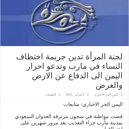
لجنة المرأة تدين جريمة اختطاف
النساء في مارب وتدعو احرار
اليمن الى الدفاع عن الارض
والعرض
على
اليمن الحر الاخباري
2 فبراير، 2021
التعليقات
لجنة
المرأة
اليمن الحر الاخباري/ متابعات
تدين
جريمة
اختطاف
قضت مواطنة في سجون مرتزقة العدوان السعودي
النساء
في
بمدينة مأرب جراء التعذيب بعد مرور شهرين على
مارب
اختطافها.
وتدعو