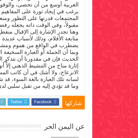
العربية أوسع من أن تحصى، والوقوف
يرغب في إيجاد ثورة على المفاهيم ا
المجتمعات قدرتها على التطور ومنعت
مقبولاً، وفي الوقت ذاته يجعله رفض
وهنا تجدر الإشارة إلى الإقبال من
متابعة الأفلام، وذلك لأسباب عديدة
يضطرب في الواقع من هموم ومشك
وبما أن الجملة أو العبارة السخيفة ال
الحديث فإن في مقدورنا أن نتذكر الك
إثارة مناخ من التنشيط الذهني إلاَّ 
الانزعاج، ولا أشك في أن كاتب ال
لسانه تلك العبارة بالغة السوء، قد 
وما قد تؤدي إليه من تقبل سلبي لدى
Twitter
Facebook
شاركها
عن اليمن الحر