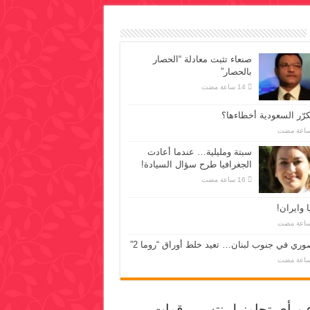
صنعاء تثبت معادلة “الحصار
بالحصار”
رّر السعودية أخطاءها؟
سبتة ومليلية… عندما أعادت
الجغرافيا طرح سؤال السيادة!
 وايران!
وري في جنوب لبنان… تعيد خلط أوراق “روما 2”
عن أي تجاوز لمنتسبي قوات