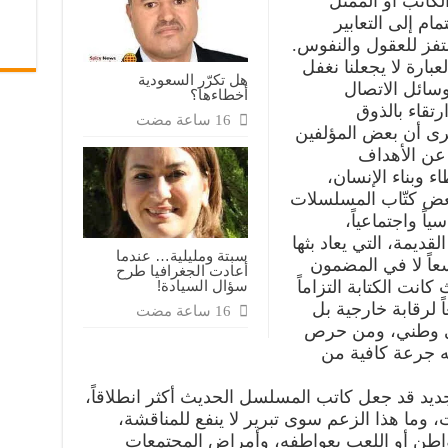
لكاتب أو الممثل
ام إلى التعابير
تفز للعقول والنفوس.
بارة لا يجعلنا نغفل
هل تكرّر السعودية
بوسائل الاتصال
أخطاءها؟
رتقاء بالذوق
نرى أن بعض المؤلفين
عن الأهداف
ء وبناء الإنسان،
بعض كتّاب المسلسلات
اً واجتماعياً،
ديمة، التي يعاد بثها
سبتة ومليلية… عندما
عاً لا في المضمون
أعادت الجغرافيا طرح
نت الكتابة التزاماً
سؤال السيادة!
عاً لرقابة خارجية بل
قي وطني، ومن حرص
ه جرعة كافية من
ديد قد جعل كاتب المسلسل الحديث أكثر انطلاقاً،
وما هذا الزعم سوى تبرير لا ينفع للمناقشة،
واطن أو اللعب بعواطفه، وأمراض المجتمعات