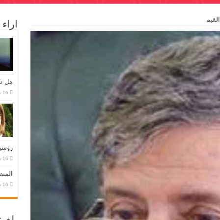
لقيم
اراء
هل تك
روسيا
المنص
بلغ 