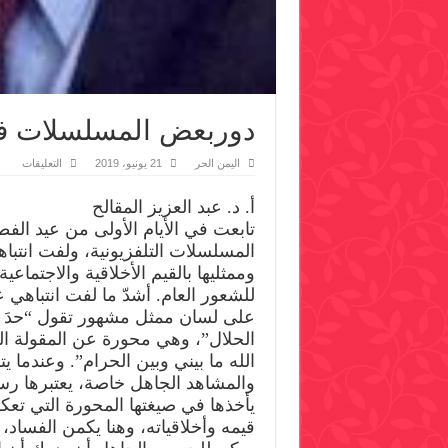
دوربعض المسلسلات في
على
اليمن الحر
21 يونيو، 2019
التعليقات
دورب
المس
في
أ. د. عبد العزيز المقالح
إفساد
تابعت في الأيام الأولى من عيد الف
القيم
مغلق
المسلسلات التلفزيونية، ولفت انتباهي
وممثليها بالقيم الأخلاقية والاجتماع
للشعور العام. أشدّ ما لفت انتباهي 
على لسان ممثل مشهور تقول “حدَ ال
الحلال”، وهي محورة عن المقولة ال
الله ما بيني وبين الحرام”. وعندما يت
والمشاهد الجاهل خاصة، يعتبرها رس
يأخذها في صيغتها المحورة التي تعك
قيمه وأخلاقياته، وهنا يكمن الفساد، أ