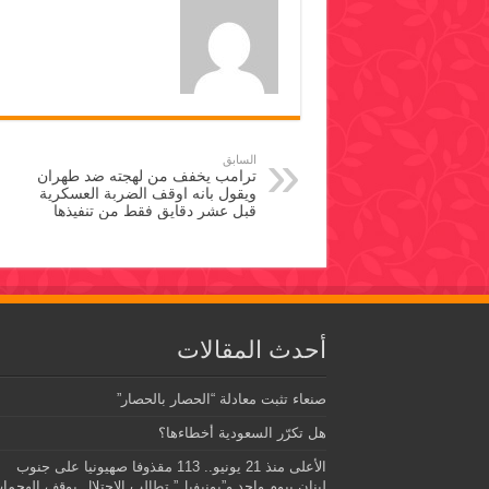
السابق
ترامب يخفف من لهجته ضد طهران
ويقول بانه اوقف الضربة العسكرية
قبل عشر دقايق فقط من تنفيذها
أحدث المقالات
صنعاء تثبت معادلة “الحصار بالحصار”
هل تكرّر السعودية أخطاءها؟
الأعلى منذ 21 يونيو.. 113 مقذوفا صهيونيا على جنوب
لبنان بيوم واحد و”يونيفيل” تطالب الاحتلال بوقف الهجما