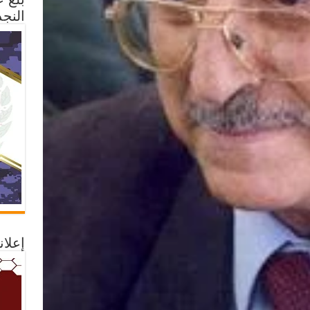
النجد
إعلان