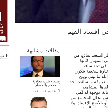
 إفساد القيم
عض
لسلات
مقالات مشابهة
طر السعيد نماذج من
تابع
ة
 استهتار كتّابها
ية في تحد سافر
عبارة سخيفة تتكرر
له ما بيني وبين
صنعاء تثبت معادلة
معروفة والسائدة “حد
“الحصار بالحصار”
لقاها المشاهد،
الة موجهة له لكي
س تحلُّل المجتمع من
و بالأصح الإفساد، ولا