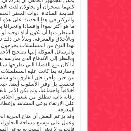
يمكن للجمهور الجاهل أن يدرك أن ا
كليهما يسخران أو يحاولان لفت الاهتم
القديمة السائدة، ذوات المعنى المس
والتركيز في هذا الحديث على هذه الع
ما هو أكثر سوءاً وإفسادا وانحرافاً 
المنتظر منها أن تكون أداة توجيه أو ا
وبالأخلاق والمعرفة. وبدلاً عن ذلك 
لهذا النوع من المسلسلات يخرجون 
والرسائل الموكلة إليها تصحيح الأخطا
وبالنظر إلى الاندفاع الذي يمارسه 
أيا كان نوع القضايا التي تطرحها سياسي
ومقارنة بما كانت عليه المسلسلات الق
بين حين وأخر، فإن الفارق يبدو شاس
فحسب بل وفي الأسلوب أيضاً. حيث كا
أخلاقياً واجتماعياً، ولم يكن الأمر تاب
رقابة ذاتية تنطلق من شعور أخلا
على الارتقاء بوعي المشاهد وإعطائ
المعرفة.
وقد يزعم البعض أن مناخ الحرية الج
وعمل على توسيع مساحة التجاوزات، 
فالحرية لا تعني السخرية بوعي الم