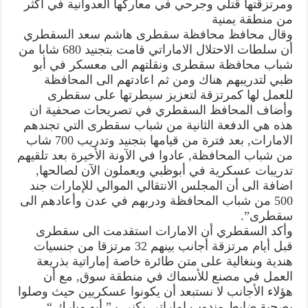
ومرتزقتها قتلي وجرحي في معاركها العدوانية في اكثر
من منطقة يمنية
وقال محافظ محافظة سقطرى هاشم سعد السقطري
أن سلطات الاحتلال الاماراتي قامت بتجنيد 680 شابا من
شباب محافظة سقطرى ونقلتهم الى معسكر في أبو
ظبي لتدريبهم هناك ومن ثم اعادتهم الى المحافظة
للعمل لها كمرتزقة لتعزيز سيطرتها على سقطرى
وأضاف المحافظ السقطري في تصريحات صحفية ان
هذه هي الدفعة الثانية من شباب سقطرى التي تجندهم
الامارات, بعد فترة من قيامها بتجنيد وتدريب 700 شاب
من شباب المحافظة, عادوا في الآونة الأخيرة بعد تلقيهم
تدريبات عسكرية في أبوظبي ويعملون الآن لصالحها,
اضافة الى أن المجلس الانتقالي الموالي للإمارات جند
500 من شباب المحافظة ودربهم في عدن وأعادهم الى
سقطرى”.
وأكد السقطري أن الامارات استقدمت الى سقطرى
قبل أيام مرتزقة أجانب بينهم 32 مرتزقا من جنسيات
هندية وبنغالية على متن طائرة خاصة إماراتية بذريعة
العمل في مصنع للأسماك في منطقة سوق, مع أن
هؤلاء الأجانب لا نستبعد أن يكونوا عسكريين حيث وصلوا
بصحبة ضابط مندوب اماراتي يكنى بـ” أبو مبارك “,