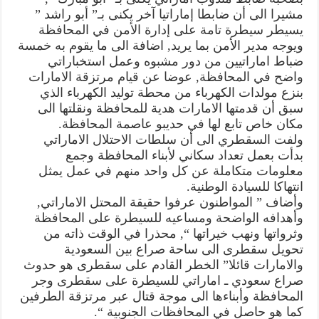
مشيرا الى أن ضابطا إماراتيا آخر يكنى بـ” أبو راشد ”
يسيطر سيطرة تامة على إدارة الأمن في المحافظة
ويوجه مدير الأمن بما يريد, اضافة الى ما يقوم به خمسة
ضباط اماراتيين من دور مشبوه وعمل استخباراتي
واضح في المحافظة, عوضا عن قيام مرتزقة الامارات
بنزع مولدات الكهرباء من محطة توليد الكهرباء الذي
سبق أن قدمتها الامارات هدية للمحافظة ونقلتها الى
مكان خاص تابع لها في حديبو عاصمة المحافظة.
ولفت السقطري الى أن سلطات الاحتلال الاماراتي
بدأت بعمل تعداد سكاني لأبناء المحافظة وجمع
معلومات متكاملة عن كل واحد منهم في عمل يمثل
انتهاكا للسيادة الوطنية.
وأضاف ” المواطنون عرفوا حقيقة المحتل الاماراتي,
وأهدافه الواضحة ومساعيه للسيطرة على المحافظة
وثرواتها ونهب خيراتها “, محذرا في الوقت ذاته من
تحويل سقطرى الى ساحة صراع بين السعودية
والامارات قائلا” الخطر القادم على سقطرى هو حدوث
صراع سعودي ـ اماراتي للسيطرة على سقطرى وجر
المحافظة وأبناءها الى موجة قتال عبر مرتزقة الطرفين
كما هو حاصل في المحافظات الجنوبية “.