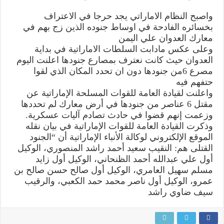
واصبح النظام الاماراتي يجد حرجا في الاعتراف
بخسائره الفادحة في اوساط جنوده الذين زج بهم في
معارك العدوان علي اليمن
وعلى عكس مادابت السلطات الاماراتية في بداية
العدوان حيث كانت نعترف بمصارع جنودها اعلنت اليوم
مصرع 6من جنودها دون ان تحدد المكان الذي لقوا
حتفهم فيه
واعلنت لقيادة العامة للقوات المسلحة الإماراتية عن
مقتل 6 عناصر من جنودها في أرض معارك لم تحددها
وزعمت إنهم قضوا في حادث تصادم آليات عسكرية.
وذكرت القيادة العامة للقوات الإماراتية في بيان نقله
الموقع الإلكتروني لوكالة الأنباء الإماراتية أن “الجنود
القتلى هم: النقيب سعيد أحمد راشد المنصوري، الوكيل
أول علي عبدالله أحمد الظنحاني، الوكيل أول زايد
مسلم سهيل العامري، الوكيل أول صالح حسن صالح بن
عمرو، الوكيل أول ناصر محمد حمد الكعبي، والرقيب
سيف ضاوي راشد