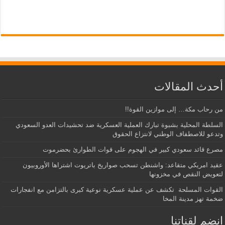
أحدث المقالات
من رحاب مكة… إلى موازين القوة!!
السلطة المحلية بشبوة تبارك العملية العسكرية ضد تحشيدات العدو السعودي
وتدعو للاصطفاف الوطني لانتزاع الحقوق
مصرع قائد سعودي كبير في الهجوم على قوات الطوارئ بحضرموت
عقيد امريكي متقاعد: واشنطن تسحب صواريخ باتريوت اشتراها الأوروبيون
لتعويض النقص في مخزونها
القوات المسلحة تكشف عن عملية عسكرية نوعية كبرى بالتزامن مع انفجارات
ضخمة تهز مدينة المخا
إنضم لقناتنا