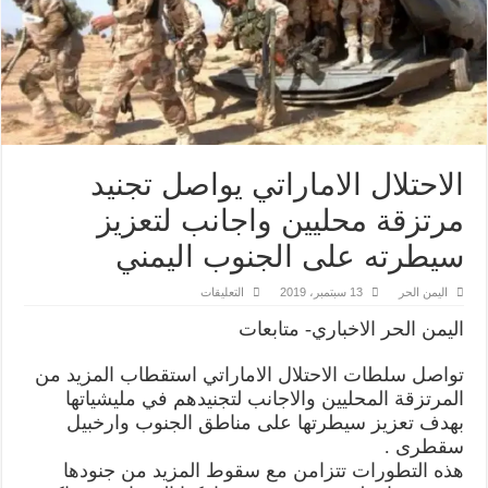
الاحتلال الاماراتي يواصل تجنيد
مرتزقة محليين واجانب لتعزيز
سيطرته على الجنوب اليمني
على
اليمن الحر
13 سبتمبر، 2019
التعليقات
الاحتلال
الاماراتي
اليمن الحر الاخباري- متابعات
يواصل
تجنيد
مرتزقة
تواصل سلطات الاحتلال الاماراتي استقطاب المزيد من
محليين
واجانب
المرتزقة المحليين والاجانب لتجنيدهم في مليشياتها
لتعزيز
سيطرته
بهدف تعزيز سيطرتها على مناطق الجنوب وارخبيل
على
سقطرى .
الجنوب
اليمني
هذه التطورات تتزامن مع سقوط المزيد من جنودها
مغلقة