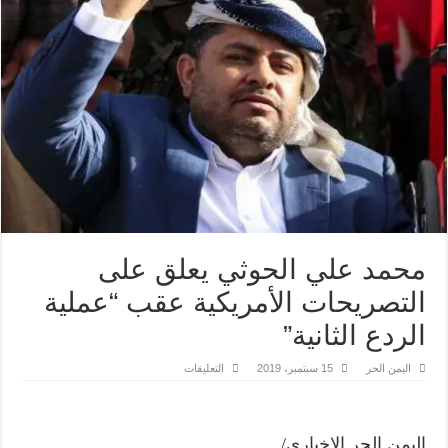
محمد علي الحوثي يعلق على
التصريحات الأمريكية عقب “عملية
الردع الثانية”
على
اليمن الحر
15 سبتمبر، 2019
التعليقات
محمد
علي
الحوثي
يعلق
على
اليمن الحر الاخباري/..
التصريحات