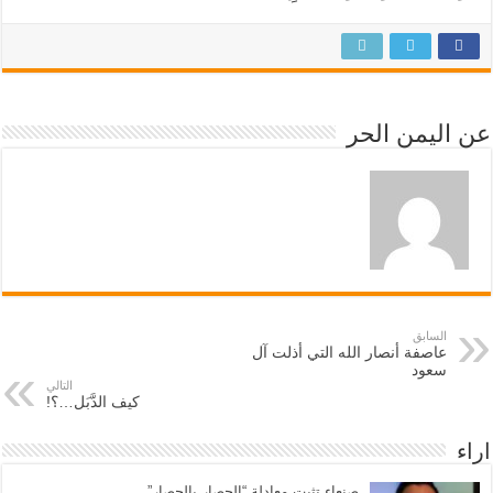
عن اليمن الحر
السابق
عاصفة أنصار الله التي أذلت آل
سعود
التالي
كيف الدَّبَل…؟!
اراء
صنعاء تثبت معادلة “الحصار بالحصار”