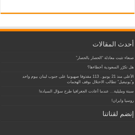
أحدث المقالات
صنعاء تثبت معادلة “الحصار بالحصار”
هل تكرّر السعودية أخطاءها؟
الأعلى منذ 21 يونيو.. 113 مقذوفا صهيونيا على جنوب لبنان بيوم واحد
و”يونيفيل” تطالب الاحتلال بوقف الهجمات
سبتة ومليلية… عندما أعادت الجغرافيا طرح سؤال السيادة!
روسيا وايران!
إنضم لقناتنا