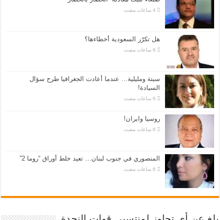
هل تكرّر السعودية أخطاءها؟
سبتة ومليلية… عندما أعادت الجغرافيا طرح سؤال
السيادة!
روسيا وايران!
المنصوري في جنوب لبنان… تعيد خلط أوراق “روما 2”
بلغ عن أي تجاوز لمنتسبي قوات النجدة