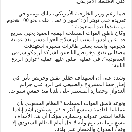
على الاقتصاد الأمريكي.
فيما زعم وزير الخارجية الأمريكي، مايك بومبيو في
تغريدة على تويتر أن: “طهران تقف خلف نحو 100 هجوم
تم تنفيذها ضد السعودية “.
وكان ناطق القوات المسلحة اليمنية العميد يحيى سريع
قد أعلن أمس السبت أن سلاح الجو المسير نفذ عملية
هجومية واسعة بعشر طائرات مسيرة استهدفت
مصفاتي بقيق وخريص التابعتين لشركة أرامكو شرقي
السعودية”، في عملية أُطلق عليها عملية “توازن الردع
الثانية”.
وشدد على أن استهداف حقلي بقيق وخريص يأتي في
إطارِ حقنِا المشروع والطبيعي في الردِ على جرائمِ
العدوانِ وحصارهِ المستمرِ على بلدِنا منذ خمسِ سنوات.
وتوعد ناطق القوات المسلحة “النظام السعودي بأن
عملياتنا القادمة ستتسع أكثر فأكثر وستكون أشد إيلاما
طالما استمر عدوانه وحصاره، مؤكدا أن بنك الأهداف
يتسع يوما بعد يوم وأنه لا حل أمام النظام السعودي إلا
وقفُ العدوان والحصارِ على بلدنا.