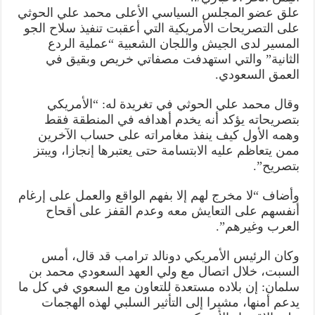
الأمريكية
علق عضو المجلس السياسي الأعلى محمد علي الحوثي
عقب
“عملية
على التصريحات الأمريكية التي أعقبت تنفيذ سلاح الجو
الردع
المسير لدى الجيش واللجان الشعبية “عملية الردع
الثانية”
مغلقة
الثانية” والتي استهدفت مصفاتي خريص وبقيق في
العمق السعودي.
وقال محمد علي الحوثي في تغريدة له: “‏الأمريكي
بتصريحاته يؤكد أنه يخدم أهدافه في المنطقة فقط
وهمه الأول كيف ينفذ مغامراته على حساب الآخرين
ممن يتعاظم عليه الابتسامة حتى يعتبرها إنجازا، ويبتز
بتصريح”.
وأضاف “لا مخرج لهم إلا بفهم الواقع والعمل على إرغام
أنفسهم على التعايش معه وعدم القفز على أقحاح
العرب وغيرهم”.
وكان الرئيس الأمريكي دونالد ترامب قد قال، أمس
السبت، خلال اتصال مع ولي العهد السعودي محمد بن
سلمان: إن بلاده مستعدة للتعاون مع السعوي في كل ما
يدعم أمنها، مشيرا إلى التأثير السلبي لهذه الهجمات