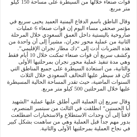
قوات صنعاء خلالها من السيطرة على مساحة 150 كيلو
السعودي
متر مربع.
مغلقة
وقال الناطق باسم الدفاع اليمنية العميد يحيى سريع في
مؤتمر صحفي مساء اليوم إن قوات صنعاء 6 عمليات
صاروخية باليستية داخل العمق السعودي خلال المرحلة
الثانية من عملية محور نجران، مشيراً إلى أن واحدة من
هذه الضربات أدت إلى “دك مطار نجران الإقليمي”.
وكشف سريع أن قوات صنعاء تمكنت خلال 10 أيام فقط
وهي مدة تنفيذ عملية محور نجران بمرحلتيها الأولى
والثانية، من استعادة السيطرة على جميع المناطق التي
كان قد سيطر عليها التحالف السعودي خلال الثلاث
السنوات الماضية، حيث تقدر المساحة الحالية المسيطرة
عليها خلال المرحلتين 500 كيلو متر مربع.
وقال سريع إن العملية التي أطلق عليها عملية “الشهيد
أبا الحسنين” انطلقت في الثالث من سبتمبر المنصرم،
لافتاً إلى أن وحدات الاستطلاع والاستخبارات اضطلعت
بدور مهم جداً قبل العملية وهي من ساهمت بشكل كبير
في نجاح العملية بمرحلتيها الأولى والثانية.