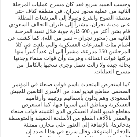
وحسب العميد سريع فقد كان مسرح عمليات المرحلة
الثانية من عملية محور نجران، في منطقة كتاف حتى
منطقة الصوح والفرع وصولاً إلى المرتفعات المطلة
على مدينة نجران، مشيراً إلى طيران التحالف السعودي
قام بشن أكثر من 600 غارة جوية خلال تنفيذ المرحلة
الثانية من (محور نجران – نصر من الله)، كما كشف عن
اغتنام مئات المدرعات العسكرية والتي بلغت في كلا
المرحلتين 350 مدرعة، مشيراً إلى أن عدداً كبيراً منها
تركتها قوات التحالف وهربت وأن قوات صنعاء وجدتها
بحالة جيدة ولا زالت تعمل وجرى سحبها بالكامل من
مسرح العمليات.
كما استعرض المتحدث باسم قوات صنعاء في المؤتمر
الصحفي مقاطع فيديو لعدد من الأسرى التابعين للجيش
السعودي وهم يدلون بأسمائهم ورتبهم وأرقامهم
العسكرية ومناطق التي أسروا فيها، كما استعرض
مقاطع فيديو للعتاد العسكري الذي اغتنمته قوات صنعاء
والمقدر بالآلاف القطع من الأسلحة الخفيفة والمتوسطة
بذخائرها، بالإضافة إلى العثور على مخازن ممتلئة
بالذخائر المتنوعة، وقال سريع في هذا الصدد إن