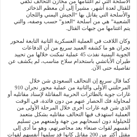
الأسلحة التي تم اغتنامها من مخازن التحالف تكفي
للقتال لعدة أشهر، مشيراً إلى أن معظم الذخائر
والأسلحة التي يقاتل بها “الجيش اليمني واللجان
الشعبية” هي من أسلحة “العدو” حسب وصفه، والتي
يتم اغتنامها من جبهات القتال.
وكان اللافت في العملية العسكرية الثانية التابعة لمحور
نجران هو ما كشفه العميد سريع من أن الدفاعات
الجوية اليمنية نفذت 45 عملية تمكنت خلالها من تحييد
طيران الأباتشي باستخدام سلاح مناسب، لم يكشف عن
تفاصيله حتى الآن.
كما قال سريع إن التحالف السعودي شن خلال
المرحلتني الأولى والثانية من عملية محور نجران 910
غارات جوية بالطائرات الحربية المقاتلة لإسناد مقاتليه أو
لمحاولة فك الحصار عنهم من دون فائدة، في الوقت
الذي شن فيه غارات أخرى خلال المرحلة الأولى من
العملية استهدف فيها التحالف مقاتليه بشكل متعمد
للحيلولة دون انسحابهم من جهة ولمنعهم من تسليم
أنفسهم لقوات صنعاء بعد محاصرتهم، وهو ما أدى إلى
مقتل أكثر من 200 مقاتل كانوا قد سلموا أنفسهم لقوات