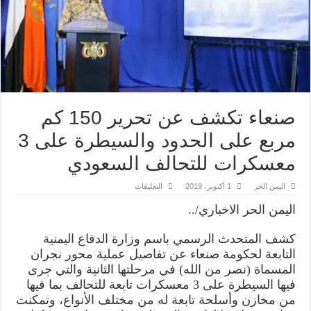
صنعاء تكشف عن تحرير 150 كم
مربع على الحدود والسيطرة على 3
معسكرات للتحالف السعودي
على
اليمن الحر
1 أكتوبر، 2019
التعليقات
صنعاء
تكشف
اليمن الحر الاخباري/..
عن
تحرير
150
كشف المتحدث الرسمي باسم وزارة الدفاع اليمنية
كم
مربع
التابعة لحكومة صنعاء عن تفاصيل عملية محور نجران
على
الحدود
المسماة (نصر من الله) في مرحلتها الثانية والتي جرى
والسيطرة
فيها السيطرة على 3 معسكرات تابعة للتحالف بما فيها
على
3
من مخازن وأسلحة تابعة له من مختلف الأنواع، وتمكنت
معسكرات
للتحالف