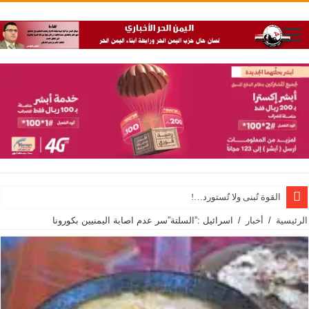
القوة تُبنى ولا تُستورد…!
الرئيسية
/
أخبار
/
اسرائيل :”السلتة”سر عدم اصابة اليمنيين بكورونا