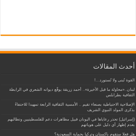
أحدث المقالات
القوة تُبنى ولا تُستورد…!
لبنان..«محاولة ما قبل الأخيرة».. أحمد زريقة يوقّع ديوانه الشعري في الرابطة
الثقافية بطرابلس
الإصلاحية الاحتياطية بصنعاء تقيم .. الأمسية الثقافية الرابعة تمهيدا للاحتفاءً
بذكرى المولد النبوي الشريف
(إسرائيل) تحذر رعاياها في اليونان قبيل مظاهرات دعم للفلسطينيين وتطالبهم
بعدم إظهار أي دليل على هوياتهم
هل فعلا ستقوم باكستان وتركيا بحماية السعودية؟