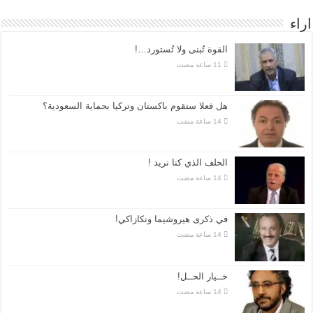
اراء
القوة تُبنى ولا تُستورد…!
هل فعلا ستقوم باكستان وتركيا بحماية السعودية؟
الحلف الذي كنا نريد !
في ذكرى هيروشيما ونكازاكي!
خــيار الحــل!