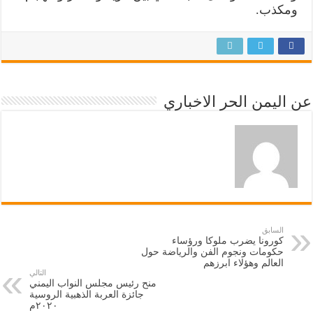
ومكذب.
عن اليمن الحر الاخباري
السابق
كورونا يضرب ملوكا ورؤساء
حكومات ونجوم الفن والرياضة حول
العالم وهؤلاء ابرزهم
التالي
منح رئيس مجلس النواب اليمني
جائزة العربة الذهبية الروسية
٢٠٢٠م