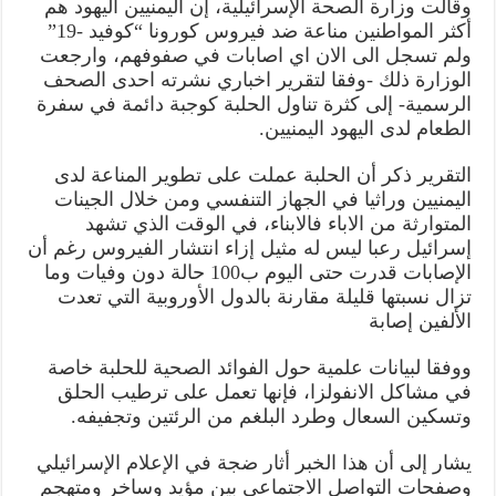
وقالت وزارة الصحة الإسرائيلية، إن اليمنيين اليهود هم
أكثر المواطنين مناعة ضد فيروس كورونا “كوفيد -19”
ولم تسجل الى الان اي اصابات في صفوفهم، وارجعت
الوزارة ذلك -وفقا لتقرير اخباري نشرته احدى الصحف
الرسمية- إلى كثرة تناول الحلبة كوجبة دائمة في سفرة
الطعام لدى اليهود اليمنيين.
التقرير ذكر أن الحلبة عملت على تطوير المناعة لدى
اليمنيين وراثيا في الجهاز التنفسي ومن خلال الجينات
المتوارثة من الاباء فالابناء، في الوقت الذي تشهد
إسرائيل رعبا ليس له مثيل إزاء انتشار الفيروس رغم أن
الإصابات قدرت حتى اليوم ب100 حالة دون وفيات وما
تزال نسبتها قليلة مقارنة بالدول الأوروبية التي تعدت
الألفين إصابة
ووفقا لبيانات علمية حول الفوائد الصحية للحلبة خاصة
في مشاكل الانفولزا، فإنها تعمل على ترطيب الحلق
وتسكين السعال وطرد البلغم من الرئتين وتجفيفه.
يشار إلى أن هذا الخبر أثار ضجة في الإعلام الإسرائيلي
وصفحات التواصل الاجتماعي بين مؤيد وساخر ومتهجم