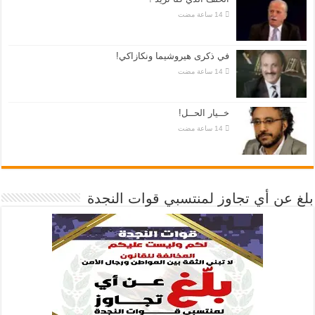
في ذكرى هيروشيما ونكازاكي!
خــيار الحــل!
بلغ عن أي تجاوز لمنتسبي قوات النجدة