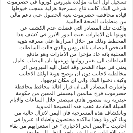
تسجيل اول اصابة مؤكدة بفيروس كورونا في حضرموت
تسجيل
اول
شرقي البلاد كانت نتاج مسرحية هزلية نسجت خيوطها
اصابة
بكورونا
قيادة محافظة حضرموت بغية الحصول على دعم مالي
في
من منظمات الصحة العالمية
حضرموت
مسرحية
واكدت تلك المصادر التي فضلت عدم الكشف عن
كشفتها
الامارات
هويتها بان الامارات لعبت الدور الابرز في كشف هذا
واقالة
المخطط وذلك من خلال اصرارها على معرفة هوية
المحافظ
البحسني
الشخص المصاب بالفيروس والذي قالت السلطات
خلال
الساعات
المحلية بانه عاد مؤخرا من الامارات وهو مادفع
القادمة
مغلقة
السلطات الى تغيير روايتها وزعمها بان المصاب عامل
يمني في ميناء الشحر وقد انتقل اليه الفيروس اثر
مخالطته لاجانب دون ان توضح هوية اولئك الاجانب
وكيف دخلوا البلاد والى اي مكان توجهوا.
واشارت المصادر الى ان قرار اقالة محافظ محافظة
حضرموت فرج سالمين البحسني المعين من حكومة
عبدربه ربه منصور هادي سيصدر خلال الساعات والايام
القليلة القادمة عقب هذه الفضيحة المدوية
وبانكشاف هذه المسرحية فان اليمن لاتزال خالية من
وباء كورونا وهذا مااكده مختصون واطباء اذ عبروا في
احاديث لـ”اليمن الحر الاخباري” عن استغرابهم من بقاء
عدد الاصابات عند الرقم واحد بالنظر الى طبيعة