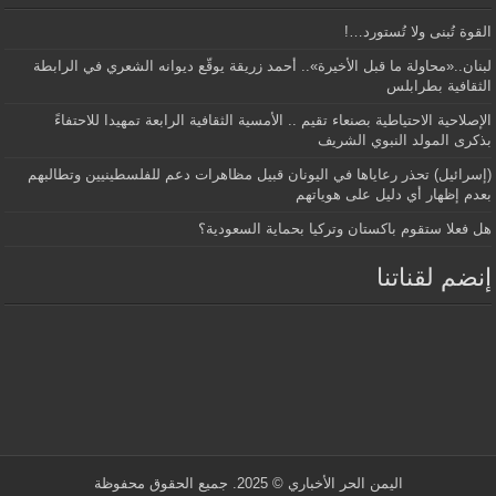
القوة تُبنى ولا تُستورد…!
لبنان..«محاولة ما قبل الأخيرة».. أحمد زريقة يوقّع ديوانه الشعري في الرابطة
الثقافية بطرابلس
الإصلاحية الاحتياطية بصنعاء تقيم .. الأمسية الثقافية الرابعة تمهيدا للاحتفاءً
بذكرى المولد النبوي الشريف
(إسرائيل) تحذر رعاياها في اليونان قبيل مظاهرات دعم للفلسطينيين وتطالبهم
بعدم إظهار أي دليل على هوياتهم
هل فعلا ستقوم باكستان وتركيا بحماية السعودية؟
إنضم لقناتنا
اليمن الحر الأخباري
© 2025. جميع الحقوق محفوظة