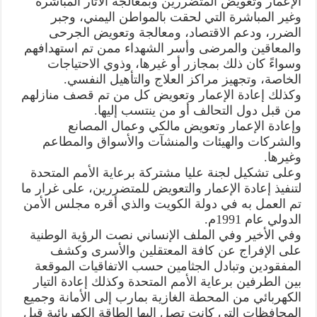
الإعمار وتعويض المتضررين وبمعالجة الآثار المباشرة
وغير المباشرة التي لحقت بالمواطن اليمني، وجبر
الضرر، ودعم الاقتصاد، ومعالجة وتعويض الجرحى
والمعاقين والمرضى وأسر الشهداء ممن تم استهدافهم
وسواءً كان ذلك بمجازر أو غيرها، وذوي الاحتياجات
الخاصة، وتجهيز مراكز العلاج والتأهيل النفسي.
وكذلك إعادة الإعمار وتعويض كل من تم قصف منازلهم
من قبل دول التحالف أو من ينتسب إليها.
وإعادة الإعمار وتعويض مالكي وعمال المصانع
والشركات والهيئات والمنشآت والأسواق والمطاعم
وغيرها.
وعلى تشكيل لجنة عليا مشتركة برعاية الأمم المتحدة
لتنفيذ إعادة الإعمار والتعويض للمتضررين، على غرار ما
تم العمل به في دولة الكويت والذي أقره مجلس الأمن
الدولي عام 1991م.
وفي الأخير وفي الملف الإنساني نصت الرؤية الوطنية
على الإفراج عن كافة المعتقلين والأسرى وكشف
المفقودين وتبادل الجثامين حسب الاتفاقيات الموقعة
بين الطرفين برعاية الأمم المتحدة وكذلك إعادة التيار
الكهربائي من المحطة الغازية بمارب إلى الأمانة وجميع
المحافظات التي كانت تصل إليها الطاقة الكهربائية قبل