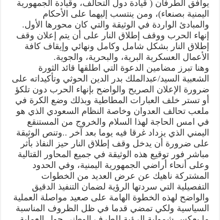
يوافق الطرفان ( قيادة دول التحالف، وقيادة الجمهورية
اليمنية بصنعاء)، ومن ينتسب إليهما على الأحكام
والمبادئ الواردة في الوثيقة والتي كان محورها الأول.
إنهاء الحرب ووقف إطلاق النار على أن يتم إعلان وقف
إطلاق النار بشكل شامل وكامل ونهائي وإيقاف كافة
الأعمال العسكرية البرية، والبحرية، والجوية.
وهنا تبرز مضامين الدعوة التي اطلقها قائد الثورة
الشعبية السيد/عبدالملك بدر الدين الحوثي وتأكيداته على
ضرورة الإعلان الصريح والواضح بإنهاء الحرب دون تلكؤ
أو تستر خلف العبارات المطاطية وبذلك وضع الكرة في
ملعب تحالف العدوان وخاصة النظام السعودي الذي هو
في امس الحاجة لهذا السلام والخروج من المستنقع
اليمني الذي يزداد غرقا فيه يوما بعد آخر ..وتنص الوثيقة
على ضرورة أن يدخل وقف إطلاق النار حيز النفاذ بأثر
مباشر فور توقيع هذه الوثيقة في جميع المحاور القتالية
وعلى أنحاء أراضي الجمهورية اليمنية، وفي الحدود
المشتركة ناهيك عن عرض العديد من الخطوات
التفصيلية التي سردتها الرؤية لضمان التنفيذ الدقيق
والواضح لهذه الخطوة الهامة على صعيد مواصلة العملية
السياسية ولكي تمضي قدما في ظل الظروف المناسبة
ما يعكس شمولية الرؤية للطرف الوطني حول العملية