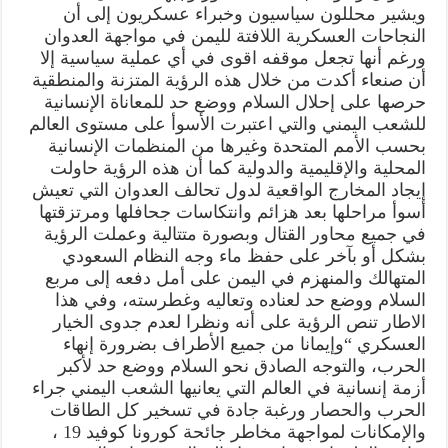
ويشير محللون سياسيون وخبراء عسكريون إلى أن
النجاحات العسكرية اللافتة لليمن في مواجهة العدوان
ورغم أنها تجعل موقفه اقوى في أي عملية سياسية إلا
أن صنعاء أكدت من خلال هذه الرؤية المتزنة والمنطقية
حرصها على إحلال السلام ووضع حد للمعاناة الإنسانية
للشعب اليمني والتي اعتبرت الأسوأ على مستوى العالم
بحسب الأمم المتحدة وغيرها من المنظمات الإنسانية
المحلية والإقليمية والدولية كما أن هذه الرؤية حاولت
إيجاد المخارج الواقعية لدول تحالف العدوان التي تعيش
أسوأ مراحلها بعد هزائم وانتكاسات جحافلها ومرتزقتها
في جميع محاور القتال وبصورة متتالية وعملت الرؤية
بشكل أو بآخر على حفظ ماء وجه النظام السعودي
المتهالك والمنهزم في اليمن على أمل دفعه إلى مربع
السلام ووضع حد لعناده وتعاليه وغطرسته، وفي هذا
الاطار تنص الرؤية على أنه ونظرا لعدم جدوى الخيار
العسكري “وإيمانا من جميع الأطراف بضرورة إنهاء
الحرب، والتوجه الصادق نحو السلام ووضع حد لأكبر
أزمة إنسانية في العالم التي يعانيها الشعب اليمني جراء
الحرب والحصار ورغبة جادة في تسخير كل الطاقات
والإمكانات لمواجهة مخاطر جائحة كورونا كوفيد 19 ،