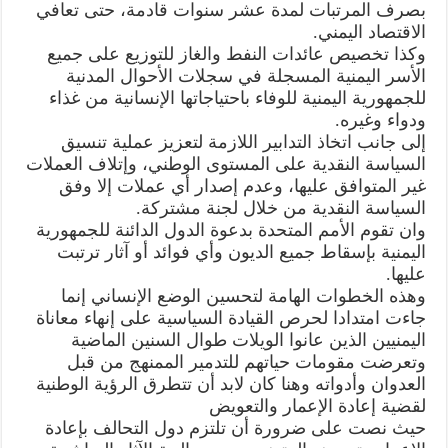
بصرف المرتبات لمدة عشر سنوات قادمة، حتى تعافي
الاقتصاد اليمني.
وكذا تخصيص عائدات النفط والغاز للتوزيع على جميع
الأسر اليمنية المسجلة في سجلات الأحوال المدنية
للجمهورية اليمنية للوفاء باحتياجاتها الإنسانية من غذاء
ودواء وغيره.
إلى جانب اتخاذ التدابير اللازمة لتعزيز عملية تنسيق
السياسة النقدية على المستوى الوطني، وإتلاف العملات
غير المتوافق عليها، وعدم إصدار أي عملات إلا وفق
السياسة النقدية من خلال لجنة مشتركة.
وان تقوم الأمم المتحدة بدعوة الدول الدائنة للجمهورية
اليمنية بإسقاط جميع الديون وأي فوائد أو آثار ترتبت
عليها.
وهذه الخطوات الهامة لتحسين الوضع الإنساني إنما
جاءت امتدادا لحرص القيادة السياسية على إنهاء معاناة
اليمنيين الذين عانوا الويلات طوال السنين الماضية
وتعرضت مقومات حياتهم للتدمير الممنهج من قبل
العدوان وأدواته وهنا كان لابد أن تتطرق الرؤية الوطنية
لقضية إعادة الإعمار والتعويض
حيث نصت على ضرورة أن تلتزم دول التحالف بإعادة