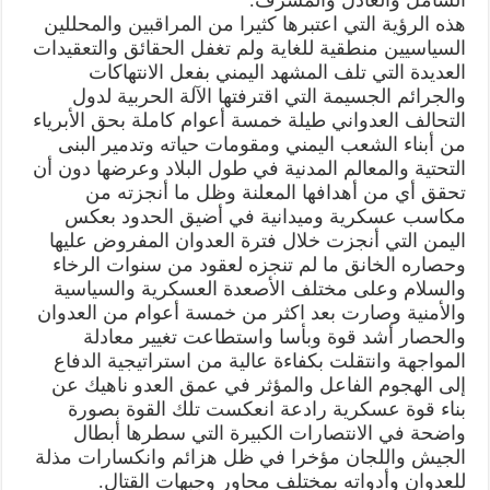
هذه الرؤية التي اعتبرها كثيرا من المراقبين والمحللين
السياسيين منطقية للغاية ولم تغفل الحقائق والتعقيدات
العديدة التي تلف المشهد اليمني بفعل الانتهاكات
والجرائم الجسيمة التي اقترفتها الآلة الحربية لدول
التحالف العدواني طيلة خمسة أعوام كاملة بحق الأبرياء
من أبناء الشعب اليمني ومقومات حياته وتدمير البنى
التحتية والمعالم المدنية في طول البلاد وعرضها دون أن
تحقق أي من أهدافها المعلنة وظل ما أنجزته من
مكاسب عسكرية وميدانية في أضيق الحدود بعكس
اليمن التي أنجزت خلال فترة العدوان المفروض عليها
وحصاره الخانق ما لم تنجزه لعقود من سنوات الرخاء
والسلام وعلى مختلف الأصعدة العسكرية والسياسية
والأمنية وصارت بعد اكثر من خمسة أعوام من العدوان
والحصار أشد قوة وبأسا واستطاعت تغيير معادلة
المواجهة وانتقلت بكفاءة عالية من استراتيجية الدفاع
إلى الهجوم الفاعل والمؤثر في عمق العدو ناهيك عن
بناء قوة عسكرية رادعة انعكست تلك القوة بصورة
واضحة في الانتصارات الكبيرة التي سطرها أبطال
الجيش واللجان مؤخرا في ظل هزائم وانكسارات مذلة
للعدوان وأدواته بمختلف محاور وجبهات القتال.