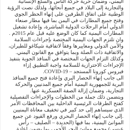
اليمني، وضمان حرية حركة الناس والسلع الإنسانية
والتجارية إلى البلاد في جميع أنحائها، ولذلك نصت الرؤية
الوطنية على اتفاق الطرفين على إنهاء الحظر الجوي
وفتح جميع المطارات في اليمن بما فيها مطار صنعاء
الدولي أمام الرحلات الدولية المباشرة، وإعادة تشغيل
المطارات اليمنية كما كان الوضع عليه قبل عام 2015م .
وان تلتزم الجهات اليمنية المختصة بإجراءات السلامة
والأمن الدولي ومعاييرها وفقاً لاتفاقية شيكاغو للطيران،
والاتفاقية ذات الصلة وبما يتوافق مع القانون اليمني.
وكذلك التزام الجهات المختصة في المنافذ الجوية بتنفيذ
الإجراءات الاحترازية للسلامة واجبة التطبيق إزاء
فيروس كورونا المستجد – COVID-19.
الى جانب إنهاء الحصار البري وإعادة فتح جميع المنافذ
البرية للجمهورية اليمنية أمام جميع المدنيين والحركة
التجارية، وضمان إزالة الصفة العسكرية عنها.
ويتضمن ذلك جملة من الخطوات والإجراءات التفصيلية
كفتح الطرقات الرئيسية الداخلية بين المحافظات الأمر
الذي سيساهم إلى حد كبير في تخفيف معاناة اليمنيين
.إلى جانب إنهاء الحصار البحري ورفع القيود عن جميع
الموانئ اليمنية، بما فيها (الحديدة – الصليف – رأس
عيسى) وجميع موانئ البحر الأحمر، بما يضمن إعادة