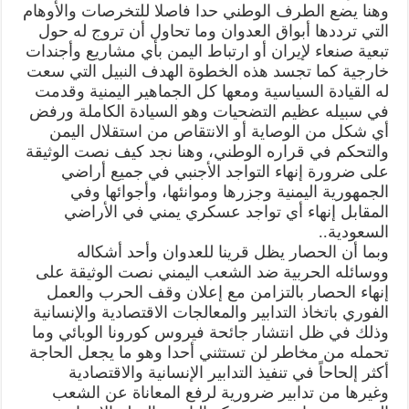
وهنا يضع الطرف الوطني حدا فاصلا للتخرصات والأوهام
التي ترددها أبواق العدوان وما تحاول أن تروج له حول
تبعية صنعاء لإيران أو ارتباط اليمن بأي مشاريع وأجندات
خارجية كما تجسد هذه الخطوة الهدف النبيل التي سعت
له القيادة السياسية ومعها كل الجماهير اليمنية وقدمت
في سبيله عظيم التضحيات وهو السيادة الكاملة ورفض
أي شكل من الوصاية أو الانتقاص من استقلال اليمن
والتحكم في قراره الوطني، وهنا نجد كيف نصت الوثيقة
على ضرورة إنهاء التواجد الأجنبي في جميع أراضي
الجمهورية اليمنية وجزرها وموانئها، وأجوائها وفي
المقابل إنهاء أي تواجد عسكري يمني في الأراضي
السعودية..
وبما أن الحصار يظل قرينا للعدوان وأحد أشكاله
ووسائله الحربية ضد الشعب اليمني نصت الوثيقة على
إنهاء الحصار بالتزامن مع إعلان وقف الحرب والعمل
الفوري باتخاذ التدابير والمعالجات الاقتصادية والإنسانية
وذلك في ظل انتشار جائحة فيروس كورونا الوبائي وما
تحمله من مخاطر لن تستثني أحدا وهو ما يجعل الحاجة
أكثر إلحاحاً في تنفيذ التدابير الإنسانية والاقتصادية
وغيرها من تدابير ضرورية لرفع المعاناة عن الشعب