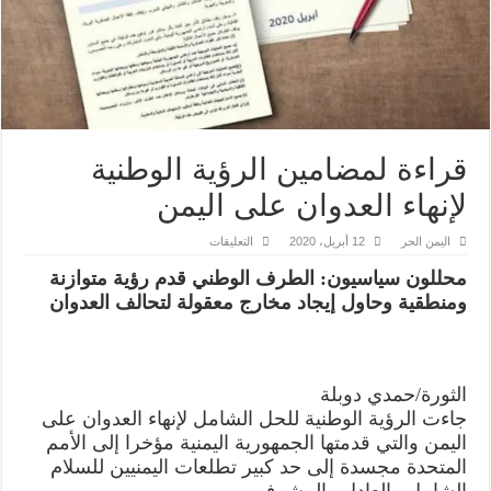
قراءة لمضامين الرؤية الوطنية
لإنهاء العدوان على اليمن
على
اليمن الحر
12 أبريل، 2020
التعليقات
قراءة
لمضامين
محللون سياسيون: الطرف الوطني قدم رؤية متوازنة
الرؤية
الوطنية
ومنطقية وحاول إيجاد مخارج معقولة لتحالف العدوان
لإنهاء
العدوان
على
اليمن
مغلقة
الثورة/حمدي دوبلة
جاءت الرؤية الوطنية للحل الشامل لإنهاء العدوان على
اليمن والتي قدمتها الجمهورية اليمنية مؤخرا إلى الأمم
المتحدة مجسدة إلى حد كبير تطلعات اليمنيين للسلام
الشامل والعادل والمشرف.