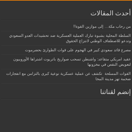
أحدث المقالات
من رحاب مكة… إلى موازين القوة!!
السلطة المحلية بشبوة تبارك العملية العسكرية ضد تحشيدات العدو السعودي
وتدعو للاصطفاف الوطني لانتزاع الحقوق
مصرع قائد سعودي كبير في الهجوم على قوات الطوارئ بحضرموت
عقيد امريكي متقاعد: واشنطن تسحب صواريخ باتريوت اشتراها الأوروبيون
لتعويض النقص في مخزونها
القوات المسلحة تكشف عن عملية عسكرية نوعية كبرى بالتزامن مع انفجارات
ضخمة تهز مدينة المخا
إنضم لقناتنا