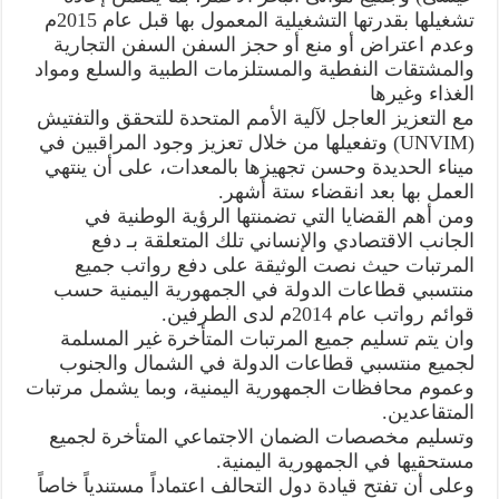
تشغيلها بقدرتها التشغيلية المعمول بها قبل عام 2015م
وعدم اعتراض أو منع أو حجز السفن السفن التجارية
والمشتقات النفطية والمستلزمات الطبية والسلع ومواد
الغذاء وغيرها
مع التعزيز العاجل لآلية الأمم المتحدة للتحقق والتفتيش
(UNVIM) وتفعيلها من خلال تعزيز وجود المراقبين في
ميناء الحديدة وحسن تجهيزها بالمعدات، على أن ينتهي
العمل بها بعد انقضاء ستة أشهر.
ومن أهم القضايا التي تضمنتها الرؤية الوطنية في
الجانب الاقتصادي والإنساني تلك المتعلقة بـ دفع
المرتبات حيث نصت الوثيقة على دفع رواتب جميع
منتسبي قطاعات الدولة في الجمهورية اليمنية حسب
قوائم رواتب عام 2014م لدى الطرفين.
وان يتم تسليم جميع المرتبات المتأخرة غير المسلمة
لجميع منتسبي قطاعات الدولة في الشمال والجنوب
وعموم محافظات الجمهورية اليمنية، وبما يشمل مرتبات
المتقاعدين.
وتسليم مخصصات الضمان الاجتماعي المتأخرة لجميع
مستحقيها في الجمهورية اليمنية.
وعلى أن تفتح قيادة دول التحالف اعتماداً مستندياً خاصاً