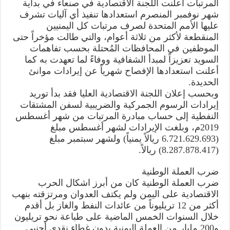
المرتبات أعلنت اللجنة الاقتصادية في صنعاء في بداية
شهر نوفمبر المنصرم استعدادها تنفيذ أي آليات تشرف
عليها الأمم المتحدة لصرف مرتبات كل اليمنيين
المنقطعة لأكثر من ثلاثة أعوام، والتي طالت مؤخراً حتى
الموظفين في المحافظات المُحتلة بحسب تفاهمات
السويد تعزيزاً لمبدأ الشفافية ووفاءً لما تعهدت به كما
أعلنت استعدادها الإفصاح شهرياً عن إيرادات موانئ
الحديدة.
وبحسب إعلان اللجنة الاقتصادية العليا فقد بدأ توريد
إيرادات الرسوم الجمركية والضريبية لسفن المشتقات
النفطية إلى حساب مبادرة المرتبات من شهر أغسطس
2019م، وبلغت الإيرادات لشهر أغسطس مبلغ
(6.721.629.693 ريالاً يمنياً) ولشهر سبتمبر مبلغ
(8.287.878.417) ريالاً.
ضرب العملة الوطنية
ضرب العملة الوطنية كان من أبرز اشكال الحرب
الاقتصادية على اليمن ولم يكتف العدوان ومرتزقته بنهب
أكثر من 12 تريليوناً من عائدات النفط والغاز بل أقدم
خلال السنوات الخمس الماضية على طباعة نحو تريليون
و200 مليار من العملة اليمنية بدون غطاء نقدي أجنبي