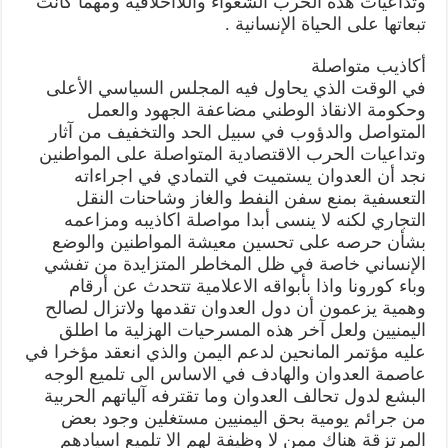
وتداعيات هذه الحرب الشعواء واللاأخلاقية ومهما كانت
تبعاتها على الحياة الإنسانية .
أكاذيب متواصلة
في الوقت الذي يحاول فيه المجلس السياسي الأعلى
وحكومة الانقاذ الوطني مضاعفة الجهود والعمل
المتواصل والدؤوب في سبيل الحد والتخفيف من آثار
وتداعيات الحرب الاقتصادية المتواصلة على المواطنين
نجد أن العدوان يستميت في التمادي في اجراءاته
التعسفية بمنع سفن النفط والغاز وشاحنات النقل
التجاري لكنه لا ينسى أبدا مواصلة اكاذيبه ومزاعمه
بشأن حرصه على تحسين معيشة المواطنين والوضع
الإنساني خاصة في ظل المخاطر المتزايدة من تفشي
وباء كورونا واذا بأبواقه الاعلامية تتحدث عن أرقام
وهمية يزعمون أن دول العدوان تقدمها ولاتزال لصالح
اليمنيين ولعل آخر هذه المسرحيات الهزلية ما اطلق
عليه مؤتمر المانحين لدعم اليمن والذي انعقد مؤخرا في
عاصمة العدوان والهادف في الاساس الى تلميع الوجه
البشع لدول تحالف العدوان وما تقترفه آلياتهم الحربية
من جرائم يومية بحق اليمنيين مستغلين وجود بعض
المرتزقة هناك ممن لا وظيفة لهم الا تلميع اسيادهم