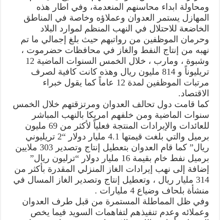
ومحاولة ابداء محاسنهم المنعدمة، وفي اطار هذه
المهازل يستمر العدوان وعملاؤه وخاصة في المناطق
الخاضعة للاحتلال في النهب المنظم لموارد البلاد
وحرمان الموظفين من رواتبهم حيث بلغ إجمالي ما تم
نهبه من إنتاج النفط والغاز في محافظات حضرموت ،
وشبوة ، ومارب ، خلال الخمس السنوات الماضية 12
تريليوناً و 814 مليون ريال وهذه كانت كافية لصرف
مرتبات الموظفين لمدة 12 عاماً كما يقول خبراء
الاقتصاد.
كما قامت دول تحالف العدوان ومرتزقتهم خلال الخمس
سنوات الماضية ومن خلفهم امريكا بالنهب المباشر
للعائدات والإيرادات المنتجة فعلياً لأكثر من 69 مليون
برميل والتي بلغت قيمتها 4.1 مليار دولار “2 تريليوني
ريال” كما قام العدوان بتعطيل إنتاج وتصدير 303 ملايين
برميل نفط خام بقيمة 16 مليار دولار “ترليون ريال”
إضافة إلى نهب إيرادات الغاز المنزلي المقدرة بأكثر من
314 مليار ريال ، وتعطيل إنتاج وتصدير الغاز المسال في
منشأة بلحاف وضياع 4 مليارات .
وفي ظل المماطلة المستمرة من قبل طرف العدوان
وعملائه وعدم تنفيذهم لتفاهمات السويد فيما يخص