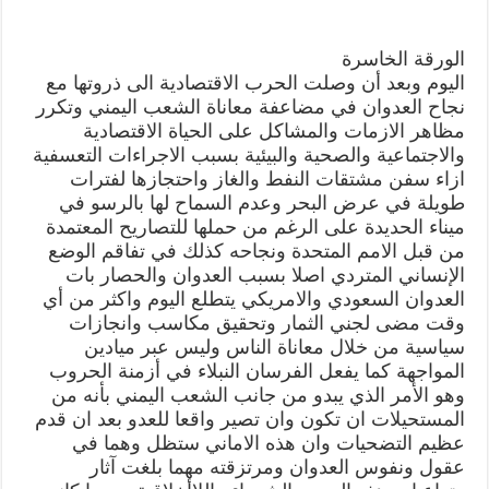
الورقة الخاسرة
اليوم وبعد أن وصلت الحرب الاقتصادية الى ذروتها مع
نجاح العدوان في مضاعفة معاناة الشعب اليمني وتكرر
مظاهر الازمات والمشاكل على الحياة الاقتصادية
والاجتماعية والصحية والبيئية بسبب الاجراءات التعسفية
ازاء سفن مشتقات النفط والغاز واحتجازها لفترات
طويلة في عرض البحر وعدم السماح لها بالرسو في
ميناء الحديدة على الرغم من حملها للتصاريح المعتمدة
من قبل الامم المتحدة ونجاحه كذلك في تفاقم الوضع
الإنساني المتردي اصلا بسبب العدوان والحصار بات
العدوان السعودي والامريكي يتطلع اليوم واكثر من أي
وقت مضى لجني الثمار وتحقيق مكاسب وانجازات
سياسية من خلال معاناة الناس وليس عبر ميادين
المواجهة كما يفعل الفرسان النبلاء في أزمنة الحروب
وهو الأمر الذي يبدو من جانب الشعب اليمني بأنه من
المستحيلات ان تكون وان تصير واقعا للعدو بعد ان قدم
عظيم التضحيات وان هذه الاماني ستظل وهما في
عقول ونفوس العدوان ومرتزقته مهما بلغت آثار