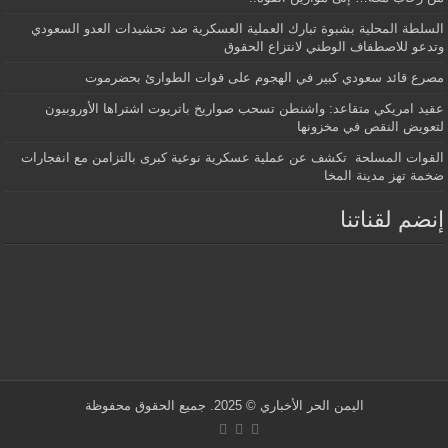
السلطة المحلية بشبوة تبارك العملية العسكرية ضد تحشيدات العدو السعودي
وتدعو للاصطفاف الوطني لانتزاع الحقوق
مصرع قائد سعودي كبير في الهجوم على قوات الطوارئ بحضرموت
عقيد امريكي متقاعد: واشنطن تسحب صواريخ باتريوت اشتراها الأوروبيون
لتعويض النقص في مخزونها
القوات المسلحة تكشف عن عملية عسكرية نوعية كبرى بالتزامن مع انفجارات
ضخمة تهز مدينة المخا
إنضم لقناتنا
اليمن الحر الأخباري
© 2025. جميع الحقوق محفوظة