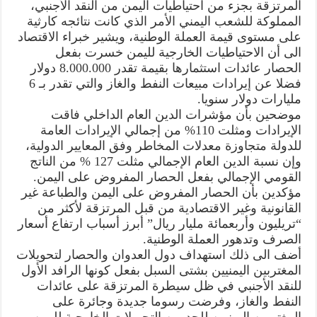
المرتزقة بجزء من احتياطيات اليمن من النقد الأجنبي،
المملوكة للشعب اليمني الأمر الذي كانت نتائجه كارثية
على مستوى قيمة العملة الوطنية، ويشير خبراء الاقتصاد
الى أن الاحتياطيات الخارجية لليمن خسرت بفعل
الحصار عائدات استثمارها بقيمة تقدر 8.000.000 دولار
فضلا عن إيرادات مبيعات النفط والغاز والتي تقدر بـ 6
مليارات دولار سنويا.
موضحين بأن مؤشرات الدين العام الداخلي فاقت
الإيرادات ومثلت 110% من إجمالي الإيرادات العامة
للدولة متجاوزة معدلات المخاطر وفق المعايير الدولية،
وإن نسبة الدين العام الإجمالي مثلت 127 % من الناتج
القومي الإجمالي بفعل الحصار المفروض على اليمن.
مؤكدين بأن الحصار المفروض على اليمن والطباعة غير
القانونية وغير الاقتصادية من قبل المرتزقة لأكثر من
“تريليون وأربعمائة مليار ريال” أبرز أسباب ارتفاع أسعار
الصرف وتدهور العملة الوطنية.
أضف الى ذلك استهداف دول العدوان والحصار لتحويلات
المغتربين اليمنيين بشتى السبل بفعل كونها الرافد الأول
للنقد الأجنبي في ظل سيطرة المرتزقة على عائدات
النفط والغاز، وفرضت رسوما جديدة وجائرة على
المغتربين اليمنيين للحد من التحويلات الخارجية لليمن،