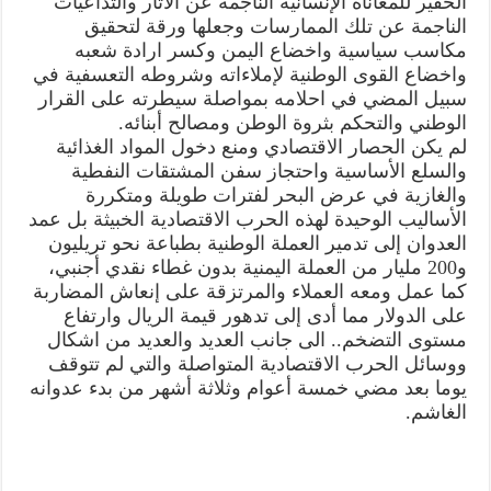
الحقير للمعاناة الإنسانية الناجمة عن الآثار والتداعيات
الناجمة عن تلك الممارسات وجعلها ورقة لتحقيق
مكاسب سياسية واخضاع اليمن وكسر ارادة شعبه
واخضاع القوى الوطنية لإملاءاته وشروطه التعسفية في
سبيل المضي في احلامه بمواصلة سيطرته على القرار
الوطني والتحكم بثروة الوطن ومصالح أبنائه.
لم يكن الحصار الاقتصادي ومنع دخول المواد الغذائية
والسلع الأساسية واحتجاز سفن المشتقات النفطية
والغازية في عرض البحر لفترات طويلة ومتكررة
الأساليب الوحيدة لهذه الحرب الاقتصادية الخبيثة بل عمد
العدوان إلى تدمير العملة الوطنية بطباعة نحو تريليون
و200 مليار من العملة اليمنية بدون غطاء نقدي أجنبي،
كما عمل ومعه العملاء والمرتزقة على إنعاش المضاربة
على الدولار مما أدى إلى تدهور قيمة الريال وارتفاع
مستوى التضخم.. الى جانب العديد والعديد من اشكال
ووسائل الحرب الاقتصادية المتواصلة والتي لم تتوقف
يوما بعد مضي خمسة أعوام وثلاثة أشهر من بدء عدوانه
الغاشم.