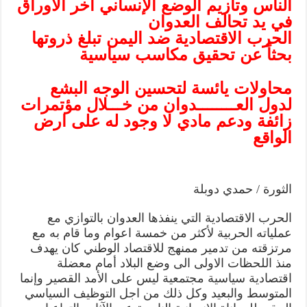
الناس وتأزيم الوضع الإنساني آخر الأوراق
الناس
في يد تحالف العدوان
وتأزيم
الوضع
الحرب الاقتصادية ضد اليمن تبلغ ذروتها
الإنساني
آخر
بحثاً عن تحقيق مكاسب سياسية
الأوراق
في
يد
تحالف
محاولات يائسة لتحسين الوجه البشع
العدوان
الحرب
لدول العــــــــدوان من خـــلال مؤتمرات
الاقتصادية
ضد
زائفة ودعم مادي لا وجود له على ارض
اليمن
الواقع
تبلغ
ذروتها
بحثاً
عن
تحقيق
مكاسب
سياسية
الثورة / حمدي دوبلة
مغلقة
الحرب الاقتصادية التي ينفذها العدوان بالتوازي مع
عملياته الحربية لأكثر من خمسة اعوام وما قام به مع
مرتزقته من تدمير ممنهج للاقتصاد الوطني كان يهدف
منذ اللحظات الاولى الى وضع البلاد أمام معضلة
اقتصادية سياسية مجتمعية ليس على الأمد القصير وإنما
المتوسط والبعيد وكل ذلك من اجل التوظيف السياسي