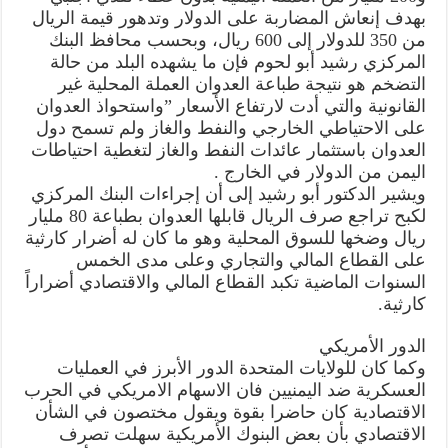
بهدف إنعاش المضاربة على الدولار وتدهور قيمة الريال
من 350 للدولار إلى 600 ريال، وبحسب محافظ البنك
المركزي رشيد أبو لحوم فإن ما يشهده البلد من حالة
التضخم هو نتيجة طباعة العدوان العملة المحلية غير
القانونية والتي أدت لارتفاع الأسعار ”واستحواذ العدوان
على الاحتياطي الخارجي والنفط والغاز ولم تسمح دول
العدوان باستثمار عائدات النفط والغاز لتغطية احتياطات
اليمن من الدولار في الخارج .
ويشير الدكتور أبو رشيد إلى أن إجراءات البنك المركزي
لكبح تراجع صرف الريال قابلها العدوان بطباعة 80 مليار
ريال وضخها للسوق المحلية وهو ما كان له أضرار كارثية
على القطاع المالي والتجاري وعلى مدى الخمس
السنوات الماضية تكبد القطاع المالي والاقتصادي أضراراً
كارثية.
الدور الأمريكي
وكما كان للولايات المتحدة الدور الأبرز في العمليات
العسكرية ضد اليمنيين فان الاسهام الامريكي في الحرب
الاقتصادية كان حاضرا بقوة ويقول مختصون في الشأن
الاقتصادي بأن بعض البنوك الأمريكية سهلت تصرف