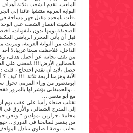
الملعب، تقدم الشعب بثلاثة أهداف
البوابة الغربية منتشيا عائدا إلى ا
،قلت يامحمد مقبل جهز مساحة في
لمانشيت انتصار الشعب على الوحدة 
الصحيفة يومها بدون تليفونات، ا
قبل أن يأتي المحرر الرياضي المكلف
دخلت من البوابة الغربية، ومريت من
الداخل، فلاحظت صمتا غريبا،لا أحد 
من يقف بجانبه عن أجمل هدف، وكي
بالحمالين الأرض!!!!..لمحني علي ال
حصل ،لابد أن نقدم احتجاج ، قلت :
الآية وهزمنا أربعة ثلاثة !!!! كيف
ابومنصور من وراء المرمى تحول س
…والحميقاني يؤشر لها بالمرور فقط 
مع ابو منصر….
تقتلب صنعاء رأسا على عقب يوم أن ي
إلى المدرج الشمالي، والأزرق في ا
محلبية ،جزارين ،مولدين ” ونحن 
من ينتصر لصالحنا في الدوري…حيوية را
بجانب بوفية الصلوي نتبادل المواق