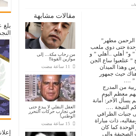
على
قات
الاهلي
..الوحدة
مقالات مشابهة
والله
زمان
بلغ 
!!!
مغلقة
النجد
 الرحمن مطهر”
لوحدة حتى دوى ملعب
 و” أهلي ..أهلي ” و
من رحاب مكة… إلى
موازين القوة!!
” عتلعبوا ساع الجن
رس وهذا الميدان
 هناك حيث جمهور
 ” ….
ربية من المدرج
يهم معظم اليوم
م يسأل الآخر: أمانة
العقل النقلي لا يبدع حتى
كم النتيجة ….
في تجارب حركات التحرر
 جنبات الظرافي
الوطني!
قالبه، ذات مباراة
لوحدة كما كان
إعلان
الصحيفة وإلى