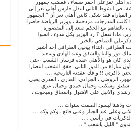
قدم أهلي تعزعلى أحمر صنعاء ، فغضب جمهور
ائية، في الشوط الثاني انتقل حارس أهلي تعز إلى
المباراة فقد شكى كابتن أهلي تعز أن ” الجمهور
! كانت المدرجات مزدحمة ، ووزير الرياضة حاضرا
ي ، بالتفاهم مع الحكم صعد إلى المقصورة
ر: ماذا نفعل ؟ رد الوزير بكل هدوء : انقلوا
 يذكرعلي الصباحي بالخير
 الظرافي ،ابتداء بيحيى الظرافي أحد أشهر
لك فوز والبنا والشفق وعبد الهادي وسعيد
لذي كان هو والأهلي عقدة فرسان الشعب ،حتى
أول مباراة من الدور الثاني، حقق الشعب انتصارا
ني ذاكرتي !! و فك عقدته التاريخية ….
مهور، الروضي ، الجرادي، العذري ، العذري يحيى،
ضي ، شفيق وشكيب وجمال حمدي وجمال عزي
د رشدي والانبل علي الاشول واسحاق ومبخوت ،
ات وذهبنا ليسود الصمت سنوات …
لاني وعلي عبد الجبار وعلي فائع ..وكم وكم …
الذكريات في رأسي ….
دوي ” الليل ياشعب ” ..