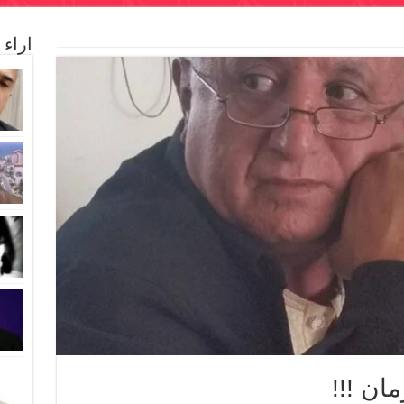
اراء
مان !!!