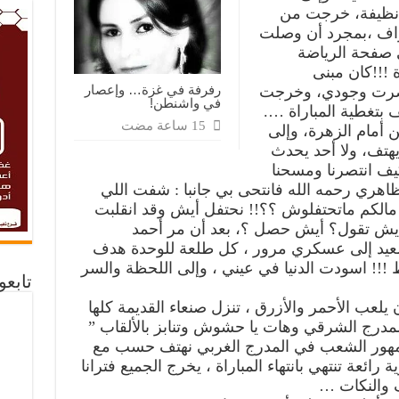
 نظيفة، خرجت من
لجراف ،بمجرد أن وصلت
 صفحة الرياضة
!!!كان مبنى
رفرفة في غزة… وإعصار
ختصرت وجودي، وخرجت
في واشنطن!
 بتغطية المباراة ….
 أمام الزهرة، وإلى
يهتف، ولا أحد يحدث
ف انتصرنا ومسحنا
ظاهري رحمه الله فانتحى بي جانبا : شفت اللي
 مالكم ماتحتفلوش ؟؟!! نحتفل أيش وقد انقلبت
 ؟ أيش تقول؟ أيش حصل ؟، بعد أن مر أحمد
عيد إلى عسكري مرور ، كل طلعة للوحدة هدف
!!! اسودت الدنيا في عيني ، وإلى اللحظة والسر
تابع
لعب الأحمر والأزرق ، تنزل صنعاء القديمة كلها
لمدرج الشرقي وهات يا حشوش وتنابز بالألقاب ”
جمهور الشعب في المدرج الغربي نهتف حسب مع
ئعة تنتهي بانتهاء المباراة ، يخرج الجميع فترانا
ف والنكات …