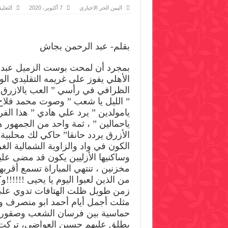
اليمن الحر الاخباري
7 أكتوبر، 2020
التعلي
بقلم- عبد الرحمن بجاش
بمجرد أن لمحت بوست الزميل عبد
الأهلي يفوز على غريمه التقليدي ا
الظرافي في رأسي ” العب يالازرق ”
” الليل يا شعب ” وصوت محمد فلاح 
يامولدين ” يرد علي هادي ” هذا الف
ياحمالين ” ، ثمة واحد من الجمهور
الأزرق يردد حانقا” حاكي لك محلبية
الكون في واد والزاوية الشمالية الغ
وساكنيها الأزليين يكون قد مضى عل
مخزنين ، تنتهي المباراة تسمع أقربه
من الذين لعبوا اليوم يا يحيى !!!!!!و
زمن طويل ظلت الهتافات تدوي على
مثلت أجمل أيام أحمد ابو منصرف وم
حماسية بين فرسان الشعب وصقور ا
يطلق عليهم حسين العواضي، تركت 