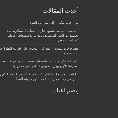
أحدث المقالات
من رحاب مكة… إلى موازين القوة!!
السلطة المحلية بشبوة تبارك العملية العسكرية ضد
تحشيدات العدو السعودي وتدعو للاصطفاف الوطني
لانتزاع الحقوق
مصرع قائد سعودي كبير في الهجوم على قوات الطوارئ
بحضرموت
عقيد امريكي متقاعد: واشنطن تسحب صواريخ باتريوت
اشتراها الأوروبيون لتعويض النقص في مخزونها
القوات المسلحة تكشف عن عملية عسكرية نوعية كبرى
بالتزامن مع انفجارات ضخمة تهز مدينة المخا
إنضم لقناتنا