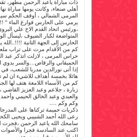
ذات مباراة ياعبد الرحمن مطهر، ت
أهلي صنعاء، وكانت يومها مباراة نه
المرمى الشمالي ، أوقف الحكم سير 
يرمي على الحارس فوارغ الماء ” !!
،ورئيس اتحاد القدم الاخ علي البرو
المتواضعة لكبار الضيوف ،ليسأل الوزي
الحارس إلى الجهة الثانية !!!!..الله
كم من الأقدام مرت على تراب ملعب
حراس المرمى ، لازلت اتذكر عبد الم
الحميقاني والرقاص…والسر بدوي ا
إذا أتى نورالدين مدربا للشعب، في 
هائلا بخمسة أهداف للاشيء ان لم تخ
كم من الأسماء اللامعة هتف لها الج
زبارة ، جلاعم وعبد العزيز القا
والعبدي وعبد الخالق الحيمي وأحم
وكم وكم ….
ذكريات حميمة تركناها على المدرج
رعى الله أحمد الشبيبي ويحيى الكح
سامحك الله ياعبد الرحمن ،فجرت 
اكتب عند السادسة فجرا والأصوات ت
لله الأمر من قبل ومن بعد .