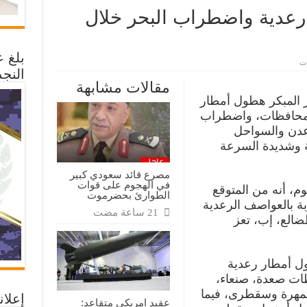
رعدية واضطراب البحر خلال
بلغ 
على
ات
الأرصاد:
النجد
هطول
مقالات مشابهة
أمطار
رعدية
ار المبكر هطول أمطار
واضطراب
 محافظات، واضطراب
البحر
خلال
عدن والسواحل
الـساعات
المقبلة
ة وشديدة السرعة
مغلقة
مصرع قائد سعودي كبير
في الهجوم على قوات
م، أنه من المتوقع
الطوارئ بحضرموت
 بالعواصف الرعدية
ضالع، إب، تعز
ول أمطار رعدية
ظات صعدة، صنعاء،
مهرة وسقطرى، فيما
إعلان
عقيد امريكي متقاعد: