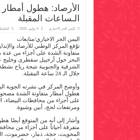
الأرصاد: هطول أمطار 
الـساعات المقبلة
اليمن الحر الاخباري
6 يوليو، 2025
التعليق
اليمن الحر الاخباري/متابعات
توّقع المركز الوطني للأرصاد والإنذ
متفاوتة الشدة على أجزاء من عدة
البحر حول أرخبيل سقطرى وخليج 
الشرقية والجنوبية نتيجة رياح نشط
خلال الـ 24 ساعة المقبلة.
وأوضح المركز في نشرته الجوية اليو
هطول أمطار متفاوتة الشدة مصحوبة
على أجزاء من محافظات البيضاء، ال
ومرتفعات لحج، أبين وشبوة.
وأشار إلى أنه من المتوقع أيضًا هط
متفرقة أحياناً على أجزاء من محاف
المحويت، حجة، ذمار، حضرموت، ال