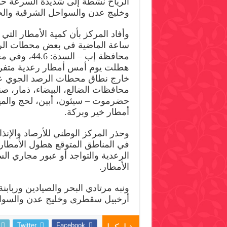
الرياح نشطة إلى شديدة السرعة 
وخليج عدن والسواحل الشرقية والجن
ساعة الماضية في بعض محطات الر
هطلت يوم أمس أمطار رعدية متفرق
خارج نطاق محطات الرصد الجوي ع
محافظات الضالع، البيضاء، ذمار، ص
حضرموت – سيئون، أبين، لحج والمهر
أمطار خير وبركة.
وحذر المركز الوطني للأرصاد والإنذا
في المناطق المتوقع هطول الأمطار
الرعدية والتواجد أو عبور مجاري ال
الأمطار.
ونبه مرتادي البحر والصيادين وربا
أرخبيل سقطرى وخليج عدن والسواحل
Twitter
Facebook