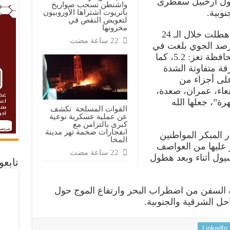
حول أرخبيل سقطرى
واشنطن تسحب صواريخ
وبية.
باتريوت اشتراها الأوروبيون
لتعويض النقص في
مخزونها
وأفاد المركز بأن كمية الأمطار التي هطلت خلال الـ 24
صد الجوي بلغت في
محافظة إب – السدة: 44.6، وفي محافظة تعز: 5.2، كما
ة متفاوتة الشدة
لى أجزاء من
نعاء، عمران، صعدة،
ة”، جعلها الله
القوات المسلحة تكشف
عن عملية عسكرية نوعية
كبرى بالتزامن مع
انفجارات ضخمة تهز مدينة
ر المبكر المواطنين
المخا
 عليها من العواصف
سيول أثناء وبعد هطول
تابع
بنة السفن من اضطراب البحر وارتفاع الموج حول
 الشرقية والجنوبية.
LinkedIn