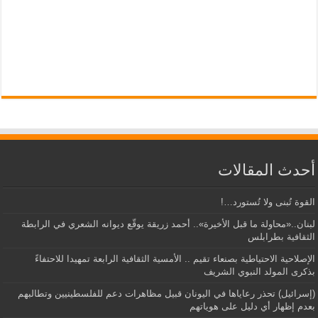
أحدث المقالات
القوة تُبنى ولا تُستورد…!
لبنان..«محاولة ما قبل الأخيرة».. أحمد زريقة يوقّع ديوانه الشعري في الرابطة
الثقافية بطرابلس
الإصلاحية الاحتياطية بصنعاء تقيم .. الأمسية الثقافية الرابعة تمهيدا للاحتفاءً
بذكرى المولد النبوي الشريف
(إسرائيل) تحذر رعاياها في اليونان قبيل مظاهرات دعم للفلسطينيين وتطالبهم
بعدم إظهار أي دليل على هوياتهم