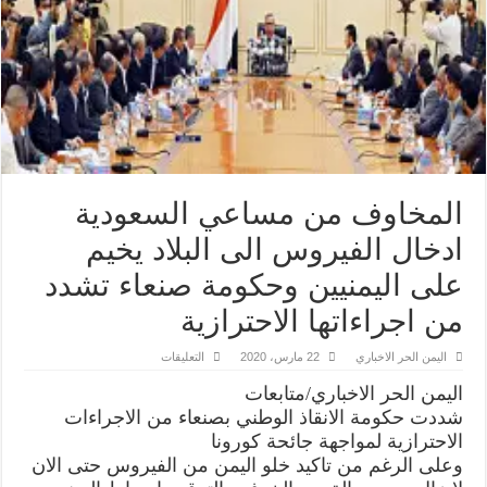
المخاوف من مساعي السعودية
ادخال الفيروس الى البلاد يخيم
على اليمنيين وحكومة صنعاء تشدد
من اجراءاتها الاحترازية
على
اليمن الحر الاخباري
22 مارس، 2020
التعليقات
المخاوف
من
اليمن الحر الاخباري/متابعات
مساعي
السعودية
شددت حكومة الانقاذ الوطني بصنعاء من الاجراءات
ادخال
الاحترازية لمواجهة جائحة كورونا
الفيروس
الى
وعلى الرغم من تاكيد خلو اليمن من الفيروس حتى الان
البلاد
يخيم