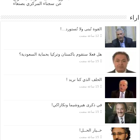
عن سجناء المركزي بصنعاء
اراء
القوة تُبنى ولا تُستورد…!
هل فعلا ستقوم باكستان وتركيا بحماية السعودية؟
الحلف الذي كنا نريد !
في ذكرى هيروشيما ونكازاكي!
خــيار الحــل!