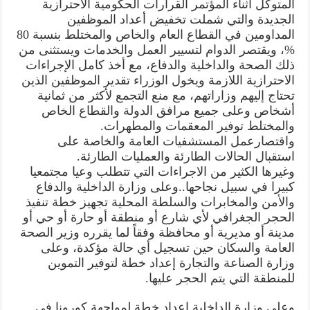
المتوكل أثناء المؤتمر القرارات الحكومية الاحترازية
الجديدة والتي شملت تخفيض أعداد الموظفين
المداومين في القطاع العام والخاص والمختلط بنسبة 80
%، ويقتصر الدوام لتسيير العمل والخدمات ويستثنى من
ذلك الصحة والداخلية والدفاع، مع أخذ كامل الإجراءات
الاحترازية اللازمة ويخول الوزراء تقدير الموظفين الذين
تحتاج إليهم وزاراتهم، مع منع التجمع لأكثر من ثمانية
أشخاص وعلى جميع مرافق الدولة والقطاع الخاص
والمختلط توفير المعقمات والمطهرات.
واقتصارعمل المستشفيات العامة والخاصة على
استقبال الحالات الطارئة والعمليات الطارئة.
وغيرها الكثير من الاجراءات التي تتطلب وعيا مجتمعيا
كبيرا في سبيل نجاحها..وعلى وزارة الداخلية والدفاع
والأمن والمخابرات والسلطة المحلية تجهيز خطة تنفيذ
الحجر الجغرافي لأي شارع أو منطقة أو حارة أو حي أو
مدينة أو مديرية أو محافظة وفقاً لما يقرره وزير الصحة
العامة والسكان حين تسجيل أي حالة مؤكدة، وعلى
وزارة الصناعة والتجارة إعداد خطة لتوفير التموين
للمنطقة التي يتم الحجر عليها.
وعلى وزارة الداخلية إعداد خطة لمواجهة كورونا في