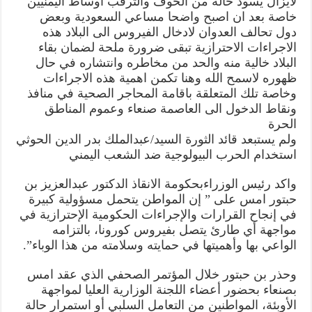
لايزال يسود حالة من الخوف والترقب اوساط اليمنيين
على
خاصة بعد ان اصبح واضحا مساعي السعودية وبعض
اليمنيين
وحكومة
دول تحالف العدوان لادخال الفيروس الى البلاد هذه
صنعاء
تشدد
الاجراءات الاحترازية تبقى ضرورة ملحة لضمان بقاء
من
البلاد خالية منه والحد من مخاطره وانتشاره في حال
اجراءاتها
الاحترازية
ظهوره لاسمح الله وهنا تكمن اهمية هذه الاجراءات
مغلقة
وخاصة تلك المتعلقة باقامة المحاجر الصحية في منافذ
ونقاط الدخول الى العاصمة صنعاء وعموم المناطق
الحرة
ولم يستبعد قائد الثورة السيد/عبدالملك بدر الدين الحوثي
استخدام الحرب البيولوجية ضد الشعب اليمني
واكد رئيس الوزراءبحكومة الانقاذ الدكتور عبدالعزيز بن
حبتور امس على ” إن المواطن يتحمل مسؤولية كبيرة
في إنجاح القرارات والإجراءات الحكومية الإحترازية في
مواجهة أي طارئ يتصل بفيروس كورونا، بالتزامه
الواعي بها وأهميتها في حمايته وسلامته من هذا الوباء”.
وحذر بن حبتور خلال المؤتمر الصحفي الذي عقد امس
بصنعاء بحضور أعضاء اللجنة الوزارية العليا لمواجهة
الأوبئة، المواطنين من التعامل السلبي أو استمرار حالة