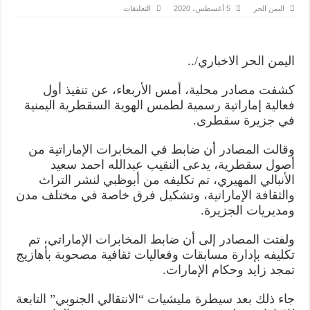
على
اليمن الحر
5 أغسطس، 2020
التعليقات
فعاليات
إماراتيه
في
سقطرى
..
اليمن الحر الاخباري/..
تستهدف
الهوية
الثقافية
كشفت مصادر محلية، أمس الأربعاء، عن تنفيذ أول
السقطرية
مغلقة
فعالية إماراتية رسمية لطمس الهوية السقطرية اليمنية
في جزيرة سقطرى.
وقالت المصادر أن ضابط في المخابرات الإماراتية من
أصول سقطرية، يدعى النقيب عبدالله احمد سعيد
الأنبالي المهيري، تم تكليفه من أبوظبي لنشر التراث
والثقافة الإماراتية، وتشكيل فرق خاصة في مختلف مدن
ومديريات الجزيرة.
ولفتت المصادر إلى أن ضابط المخابرات الإماراتي، تم
تكليفه بإدارة مسابقات وفعاليات ثقافية مصحوبة بأهازيج
تمجد زايد وحكام الإمارات.
جاء ذلك بعد سيطرة مليشيات “الانتقالي الجنوبي” التابعة