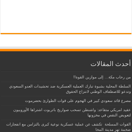
أحدث المقالات
من رحاب مكة… إلى موازين القوة!!
السلطة المحلية بشبوة تبارك العملية العسكرية ضد تحشيدات العدو السعودي
وتدعو للاصطفاف الوطني لانتزاع الحقوق
مصرع قائد سعودي كبير في الهجوم على قوات الطوارئ بحضرموت
عقيد امريكي متقاعد: واشنطن تسحب صواريخ باتريوت اشتراها الأوروبيون
لتعويض النقص في مخزونها
القوات المسلحة تكشف عن عملية عسكرية نوعية كبرى بالتزامن مع انفجارات
ضخمة تهز مدينة المخا