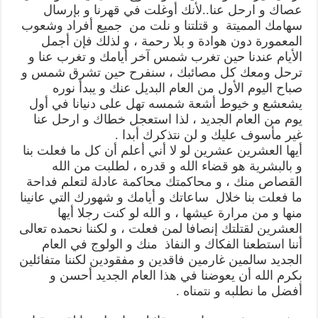
عصاك و ارحل عنا..لأنك أوغلت في قهرنا و بإرسال
سهامك المميتة و قتلتنا و نلت من جميع أفراد وشعوب
المعمورة دون هوادة و بلا رحمة ، و لذلك فإن أجمل
الأيام عندنا حين تغرب شمس آخر أيامك و تغرب عنا و
ترحل ومعك كل مصائبك ، سنفرح حين تشرق شمس و
صباح اليوم الأول من العام البديل عنك و يبدأ نوره
يشعشع و خيوط أشعة شمسه تهل على دنيانا في أول
يوم من العام الجديد ، لذا استعجل خطاك و ارحل عنا
غير مأسوف عليك و لن نتذكرك أبدا .
أيها العشرين عشرين لو لا أني أعلم أن كل ما فعلت بنا
و بالبشرية هو قضاء الله و قدره ، لطلبت من الله
القصاص منك ، و محاكمتك محاكمة عادلة لتعلم فداحة
ما فعلت بنا خلال ساعاتك و أيامك و شهورك التي عانينا
منها و من مرارة عيشها ، و الله لو كنت رجلا أيها
العشرين لقتلتك إنصافا لمن فعلت ، و لكننا نحمده تعالى
أننا استطعنا الفكاك و النفاذ منك و الولوج في العام
الجديد سالمين غارمين فاقدين و مفقودين لكننا متفائلين
بكرم الله أن يعوضنا في هذا العام الجديد أحسن و
أفضل ما نطلبه و نتمناه .