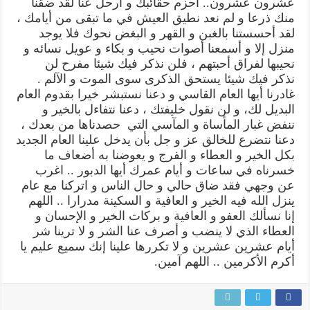
عشرون عشرون.. احزم حقائبك و ارحل عنا لقد ضقنا
منك ذرعا و لم نعد نطيق العيش في ما تبقى من أيامك ،
لقد أحسستنا بالغبن و القهر و البغض نحوك فلا يوجد
منزل إلا و أسمعنا أصوات نحيب و بكاء و عويل نسائه و
نحيبها لفراق أحبتهم ، فلن نذكر فيك شيئا مفرح لن
نذكر فيك شيئا يستحق الذكرى سوى الموت و الآلم .
غادرنا أيها العام القاسي و دعنا نستبشر خيرا بقدوم العام
البديل لك، و لن نقول خليفتك ، دعنا نتفاءل بالخير و
ننفض غبار المأساة و المآسي التي حصدناها من بعدك ،
دعنا نتضرع للخالق عز و جل بأن يدخل علينا العام الجديد
بكل الخير و العطاء و الفرج و يعوضنا به أضعاف ما
خسرناه في ساعات و أيام عمرك أيها الدبور .. اغرب
عن وجهي فقد ضاق حالي و حال الناس و اتركنا مع عام
ينزل الله فيه الخير و العافية و السكينة مدرارا .. اللهم
إنا نسألك العفو و العافية و بركات الخير و الإحسان و
العطاء الذي لا ينضب و أصرف عنا الشر و لا ترينا شر
أيام عشرين عشرين و لا تكررها علينا إنك سميع عليم يا
أكرم الأكرمين .. اللهم آمين.