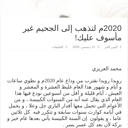
2020م لتذهب إلى الجحيم غير
مأسوف عليك!
على
اليمن الحر
11 ديسمبر، 2020
التعليقات
2020م
لتذهب
إلى
الجحيم
غير
محمد العزيزي
مأسوف
عليك!
مغلقة
رويدا رويدا نقترب من وداع عام 2020م و نطوي ساعات
و أيام و شهور هذا العام غليظ العشرة و المعشر و
العيش ، أيام قليلة و أقل من أسبوعين نودع فيها هذا
العام الذي يقال عنه أنه من السنوات الكبيسة ، و من
الأعوام التي تحمل معها أقدار الباري جل وعلا ، و يحمل
في أيامه كوارث سنوات سابقة و تتكرر فيه كل ثلاثين
عاما ، و يقولون إن السنة الكبيسة يأتي بعدها عام خير و
بركة لأن بعد كل عسر يسر .