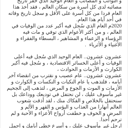
و النوائب و المصائب و العام الوحيد الذي حفر تاريخ
مصائبه لدى كل أسرة من سكان العالم ، فقد أخذ هذا
العام فردا من كل أسرة على الأقل و سجل تاريخ وفاته
في أحد أيام هذا العام.
2020م العام الذي سُجل فيه أكبر عدد من الوفيات في
العالم ، و من أكثر الأعوام الذي توفي و مات فيه
الرؤساء و الزعماء و المشاهير ، البسطاء والفقراء و
الأغنياء و الأثرياء .
عشرون عشرون.. العام الوحيد الذي سُجل فيه أعلى
الوفيات و أعلى الخسائر الاقتصادية ، و سُجل فيه أكبر
الكوارث و الأزمات و الحوادث ،
عشرون عشرون.. عام عصيب و نقترب من انقضاء آخر
أيامه ، فلتذهب يا عام النكبات و النكسات و الكوارث و
الأزمات و الموت و الجوع و المرض ، لتذهب إلى الجحيم
غير مأسوف عليك ، لن نحتفل في توديعك ووداعك بل
سنحتفل بالخلاص و الفكاك منك ، لقد أذقت شعوب
العالم أنهارا من العذاب و البؤس و القهر و الألم و
المرض و الخوف و خطفت أرواح الأعزاء و الأحبة و لم
ترحم أحدا.
ارحل غير مأسوف عليك ، و أسرع خطى أيامك و احمل