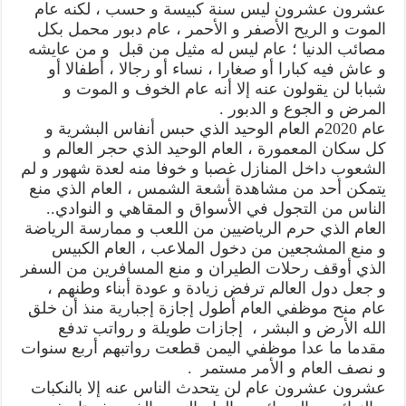
عشرون عشرون ليس سنة كبيسة و حسب ، لكنه عام
الموت و الريح الأصفر و الأحمر ، عام دبور محمل بكل
مصائب الدنيا ؛ عام ليس له مثيل من قبل و من عايشه
و عاش فيه كبارا أو صغارا ، نساء أو رجالا ، أطفالا أو
شبابا لن يقولون عنه إلا أنه عام الخوف و الموت و
المرض و الجوع و الدبور .
عام 2020م العام الوحيد الذي حبس أنفاس البشرية و
كل سكان المعمورة ، العام الوحيد الذي حجر العالم و
الشعوب داخل المنازل غصبا و خوفا منه لعدة شهور و لم
يتمكن أحد من مشاهدة أشعة الشمس ، العام الذي منع
الناس من التجول في الأسواق و المقاهي و النوادي..
العام الذي حرم الرياضيين من اللعب و ممارسة الرياضة
و منع المشجعين من دخول الملاعب ، العام الكبيس
الذي أوقف رحلات الطيران و منع المسافرين من السفر
و جعل دول العالم ترفض زيادة و عودة أبناء وطنهم ،
عام منح موظفي العام أطول إجازة إجبارية منذ أن خلق
الله الأرض و البشر ، إجازات طويلة و رواتب تدفع
مقدما ما عدا موظفي اليمن قطعت رواتبهم أربع سنوات
و نصف العام و الأمر مستمر .
عشرون عشرون عام لن يتحدث الناس عنه إلا بالنكبات