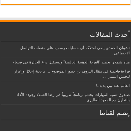
أحدث المقالات
نشوان الحمدي ينفي امتلاكه أي حسابات رسمية على منصات التواصل
الاجتماعي .
مياه شملان تحصد “العربة الذهبية العالمية” وتستقبل درع الجائزة في صنعاء
قراءة فاحصة في مقال البروف بن حبتور الموصوم … بـ تحية إجلال وإعزاز
للجيش اليمني . …
العالم لعبة بين يديه..!
صندوق تنمية المهارات يختتم برنامجاً تدريبياً في رضا العملاء وجودة الأداء
بالتعاون مع المعهد الماليزي
إنضم لقناتنا