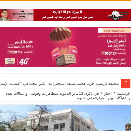
صحيفة فرنسية:حرب هجينة بصبغة استخباراتية.. بكين تبحث في “البصمة الإسرا
الرئيسية
/
أخبار
/
في ذكرى 13يناير الدموية..مظاهرات وفوضى واغتيالات بعدن
واشتباكات بين المرتزقة في شبوة