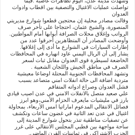
وشهدت مدينة عدن، اليوم تظاهرات غاضبة .فيما
المرتزقة
تواصلت عمليات الاغتيال والتصفية بين اقطاب وادوات
في
شبوة
العدوان
مغلقة
وقالت مصادر محلية إن محتجين قطعوا شوارع مديريتي
المنصورة، والشيخ عثمان، احتجاجا على تأخر صرف
الرواتب وإغلاق محلات الصرافة أبوابها أمام المواطنين.
وأوضحت المصادر أن المتظاهرين أحرقوا عدد من
إطارات السيارات في الشوارع ما أدى إلى إغلاقها.
يشار إلى أن الريال اليمني عاود انهياره في المحافظات
الخاضعة لسيطرة قوى العدوان مقابل ثبات لسعر
الصرف في مناطق الجيش واللجان الشعبية .
وتشهد المحافظات الجنوبية المحتلة اوضاعا معيشية
متردية اضافة الى حالة انفلات امني متصاعد بسبب
فشل العدوان وصراع ادواته المتفاقم
علي صعيد متصل بالانفلات الامني في عدن اصيب قيادي
بارز في مليشيات مايعرف الحزام الأمني،وهو ابرز
فصائل الانتقالي المدعوم اماراتيا امس الأربعاء، بمحاولة
اغتيال في عدن تعد الثانية في غضون ساعات وتكشف
عن تصفيات مناطقية تنذر بتحول شوارع المدينة إلى
ساحة مواجهة بين قطبي المجلس الانتقالي على غرر
الحزب الاشتراكي في ثمانينات القرن الماضي.