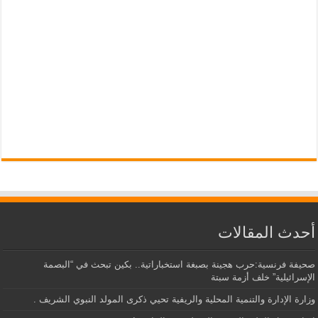
أحدث المقالات
صحيفة فرنسية:حرب هجينة بصبغة استخباراتية.. بكين تبحث في “البصمة
الإسرائيلية” خلف أزمة سبتة
وزارة الإدارة والتنمية المحلية والريفية تحيي ذكرى المولد النبوي الشريف .