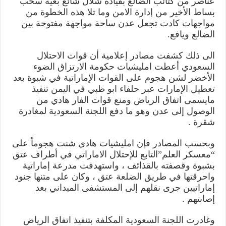
عناصر من كتائب الضالع بقيادة شلال شائع بغية سحب
بساط الأخير من إدارة الامن وما تلا هذه الخطوة من
مواجهات كادت تجعل عدن ساحة مواجهة مفتوحة بين
الضالع ويافع.
الى ذلك كشفت مصادر إعلامية أن قوات الاحتلال
السعودي أعطت امليشيات حكومة الارتزاق الضوء
الأخضر لشن هجوم على القوات الإماراتية في شبوة بعد
تعطيل الإمارات عبر حلفاء ابو ظبي في اليمن تنفيذ
مايسمى اتفاق الرياض ومنع قوات الفار هادي من
الوصول إلى عدن وهو ما دفع اللجنة السعودية لمغادرة
شقرة .
وبحسب المصادر فإن امليشيات هادي شنت هجوماً على
“معسكر العلم”التابع للإحتلال الاماراتي في أطراف عتق
بشبوة وقصفته بالقذائف ، واستهدفت مدرعة إماراتية
واحرقتها في طريق الضلعة عتق ، وكان على متنها جنود
إماراتيين جرى نقلهم إلى المستشفى الميداني بعد
إصابتهم .
وغادرت اللجنة السعودية المكلفة بتنفيذ اتفاق الرياض