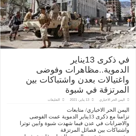
في ذكرى 13يناير
الدموية..مظاهرات وفوضى
واغتيالات بعدن واشتباكات بين
المرتزقة في شبوة
على
اليمن الحر الاخباري
13 يناير، 2021
التعليقات
في
ذكرى
اليمن الحر الاخباري/ متابعات
13يناير
الدموية..مظاهرات
تزامنا مع ذكرى 13يناير الدموية عمت الفوضى
وفوضى
والاضرابات في عدن فيما شهدت شبوة وابين توترا
واغتيالات
بعدن
واشتباكات بين فصائل المرتزقة
واشتباكات
بين