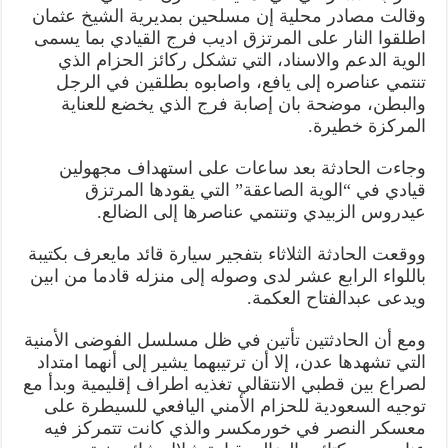
وقالت مصادر محلية إن مسلحين بمديرية الشيخ عثمان
اطلقوا النار على المرتزق اديب فرج القيادي بما يسمى
الوية الدعم والاسناد، التي تشكل ركائز الحزام الذي
تنتمي عناصره إلى يافع، واصابوه بطلقين في الرجل
والبطن، موضحة بان إصابة فرج الذي يخضع للعناية
المركزة خطيرة.
وجاءت الحادثة بعد ساعات على استهداف مجهولين
قيادي في “الوية الصاعقة” التي يقودها المرتزق
عيدروس الزبيدي وتنتمي عناصرها إلى الضالع.
ووقعت الحادثة الثلاثاء بتفجير سيارة قائد مايعرف بكتيبة
باللواء الرابع عشر لدى وصوله إلى منزله قادما من ابين
ويدعى عبدالفتاح العكمة.
ومع أن الحادثتين تأتين في ظل مسلسل الفوضى الأمنية
التي تشهدها عدن، إلا أن ترتيبهما يشير إلى أنهما امتداد
لصراع بين قطبي الانتقالي تغذيه اطراف إقليمية وبدأ مع
توجيه السعودية للحزام الأمني اليافعي للسيطرة على
معسكر النصر في خورمكسر والذي كانت تتمركز فيه