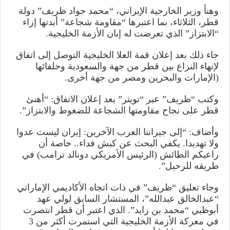
وهنأ وزير الخارجية الإيراني، “محمد جواد ظريف” دولة
قطر، الثلاثاء، بما اعتبرها “مقاومة شجاعة” أبدتها إزاء
“الابتزاز” الذي تعرضت له إبان الأزمة الخليجية.
جاء ذلك بعد إعلان قمة العلا الخليجية التوصل إلى اتفاق
لإنهاء النزاع بين قطر من جهة والسعودية وحلفائها
(الإمارات والبحرين ومصر من جهة أخرى.
وكتب “ظريف” عبر “تويتر” بعد إعلان الاتفاق: “أهنئ
قطر على نجاح مقاومتها الشجاعة للضغوط والابتزاز”.
وأضاف: “إلى جيراننا العرب الآخرين: إيران ليست عدوا
ولا تهديدا. يكفي البحث عن كبش فداء.. خاصة أن
راعيكم الطائش (الرئيس الأمريكي دونالد ترامب) في
طريقه للرحيل”.
وجاء تعليق “ظريف” في ذات اتجاه الأكاديمي الإماراتي
“عبدالخالق عبدالله”، المستشار السابق لولي عهد
أبوظبي “محمد بن زايد”. الذي اعتبر أن قطر انتصرت
في معركة الأزمة الخليجية التي استمرت أكثر من 3