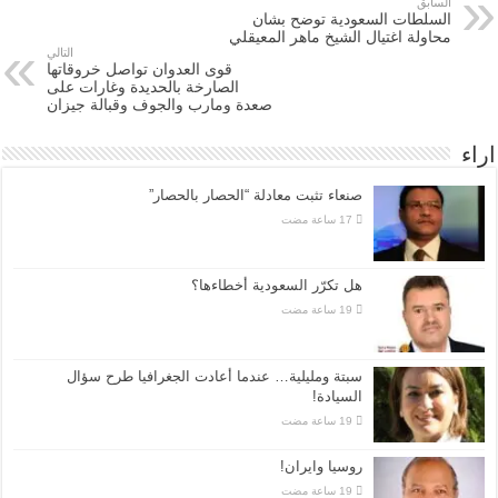
السابق
السلطات السعودية توضح بشان
محاولة اغتيال الشيخ ماهر المعيقلي
التالي
قوى العدوان تواصل خروقاتها
الصارخة بالحديدة وغارات على
صعدة ومارب والجوف وقبالة جيزان
اراء
صنعاء تثبت معادلة “الحصار بالحصار”
هل تكرّر السعودية أخطاءها؟
سبتة ومليلية… عندما أعادت الجغرافيا طرح سؤال
السيادة!
روسيا وايران!