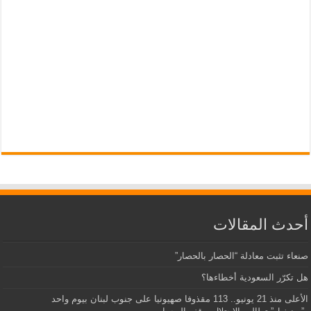
أحدث المقالات
صنعاء تثبت معادلة “الحصار بالحصار”
هل تكرّر السعودية أخطاءها؟
الأعلى منذ 21 يونيو.. 113 مقذوفا صهيونيا على جنوب لبنان بيوم واحد