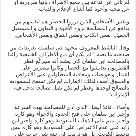
لضربة
لم تأتي عن قناعة بين جميع الأطراف بأنها ضرورية أو
امريكية
عن محبة وأخوة كما أشاع الإعلام والذباب.
وشيكة
ضد
ايران
مغلقة
ونفس الأشخاص الذين برروا الحصار هم انفسهم من
يدافع عن المصالحة بروح الأخوة و التعاون و المستقبل
الجميل. نفس الكذب ونفس النفاق ونفس الأشخاص.
وقال الناشط المعروف مجتهد في سلسلة تغريدات من
صفحته ما نصه: “لم يكن أي من الأطراف الخليجية راغبا
بالمصالحة ابن سلمان كان يعتقد أنه سيركّع قطر
القطريون تعايشوا مع الحصار وكانوا مصرين على
اعتذار وتعويضات ومعاقبة المتطاولين على الأعراض
والحقوق أضف لذلك: الإمارات لم تكن تسمح للسعودية
بالتصالح لوحدها وقطر لم تكن تقبل تصالحا تدخل فيه
الإمارات”.
وأضاف قائلا أيضا: “الذي أدى للمصالحة بهذه السرعة
وأجبر ابن سلمان على فتح الحدود والأجواء وهو كاره
وأجبر تميم على الذهاب للسعودية وهو كاره وأجبر ابن
زايد على عدم الاعتراض على السعودية وهو كاره ليس
توسط الكويت. بل هو ترمب في نيته شن حرب على